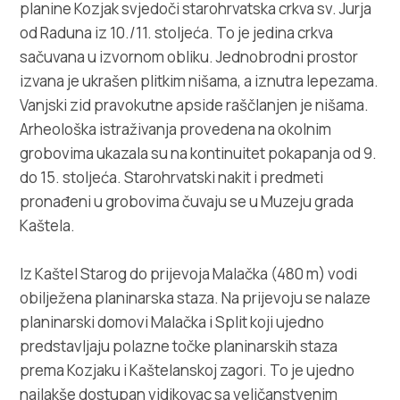
planine Kozjak svjedoči starohrvatska crkva sv. Jurja
od Raduna iz 10./11. stoljeća. To je jedina crkva
sačuvana u izvornom obliku. Jednobrodni prostor
izvana je ukrašen plitkim nišama, a iznutra lepezama.
Vanjski zid pravokutne apside raščlanjen je nišama.
Arheološka istraživanja provedena na okolnim
grobovima ukazala su na kontinuitet pokapanja od 9.
do 15. stoljeća. Starohrvatski nakit i predmeti
pronađeni u grobovima čuvaju se u Muzeju grada
Kaštela.
Iz Kaštel Starog do prijevoja Malačka (480 m) vodi
obilježena planinarska staza. Na prijevoju se nalaze
planinarski domovi Malačka i Split koji ujedno
predstavljaju polazne točke planinarskih staza
prema Kozjaku i Kaštelanskoj zagori. To je ujedno
najlakše dostupan vidikovac sa veličanstvenim