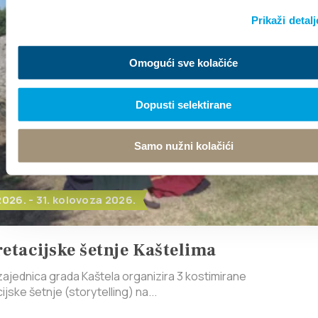
Prikaži detalj
Omogući sve kolačiće
Dopusti selektirane
Samo nužni kolačići
 2026. - 31. kolovoza 2026.
retacijske šetnje Kaštelima
zajednica grada Kaštela organizira 3 kostimirane
ijske šetnje (storytelling) na...