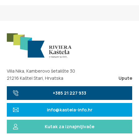
Villa Nika, Kamberovo šetalište 30
21216 Kaštel Stari, Hrvatska
Upute
+385 21 227 933
info@kastela-info.hr
Kutak za iznajmljivače