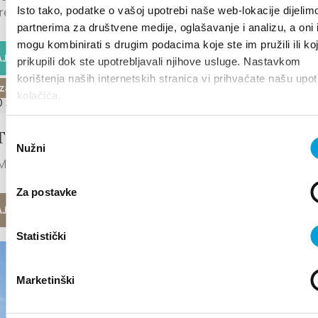
Isto tako, podatke o vašoj upotrebi naše web-lokacije dijelim
emili zanimljiv program i...
partnerima za društvene medije, oglašavanje i analizu, a oni 
mogu kombinirati s drugim podacima koje ste im pružili ili ko
J VIŠE
prikupili dok ste upotrebljavali njihove usluge. Nastavkom
korištenja naših internetskih stranica vi prihvaćate našu upo
za 2026. - 30. kolovoza 2026.
kolačića.
TNO SAJAM KAŠTELA 2026.
Odabir
Nužni
pristanka
AĆIH PROIZVODA Kaštel Novi, 28.-30.8.2026.
Za postavke
J VIŠE
Statistički
Marketinški