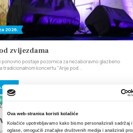
za 2026.
pod zvijezdama
ri ponovno postaje pozornica za nezaboravno glazbeno
a tradicionalnom koncertu "Arije pod...
J VIŠE
za 2026.
Ova web-stranica koristi kolačiće
JAZZ-A
Kolačiće upotrebljavamo kako bismo personalizirali sadržaj i
oglase, omogućili značajke društvenih medija i analizirali pr
oje jazza" u izvedbi HGD Biranj i gostiju. I ove godine smo