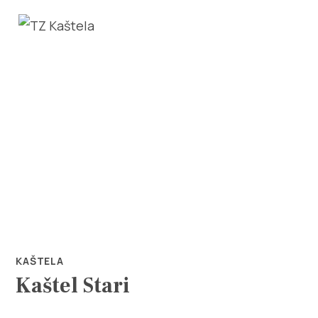
Istraži
Destinacija
Što raditi
KAŠTELA
Kaštel Stari
Info