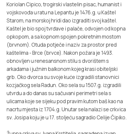
Multimedija
Koriolan Cipico, trogirski vlastelin pisac, humanist i
vojskovođa u ratu na Lepantu je 1476.g. u Kaštel
Turistički ured
Starom, na morskoj hridi dao izgraditi svoj kaštel.
Kaštel je bio spoj tvrđave i palače, odvojen od kopna
Safe in Dalmatia
opkopom, a sa kopnom spojen pokretnim mostom
(brvnom). Otuda potječe i naziv za prostor pred
hr
kaštelima - Brce (brvce). Nakon požara je 1493.
obnovljen u renesansnom stilu s dvorištem s
arkadama i južnim balkonom kojeg krasi obiteljski
grb. Oko dvorca su svoje kuće izgradili stanovnici
+385 21 227 933
kozjačkog sela Radun. Oko sela su 1507.g. izgradili
utvrdu a do danas su sačuvani perimetri sela s
info@kastela-info.hr
ulicama koje se sijeku pod pravim kutom baš kao na
nacrtu mjesta iz 1704.g. Unutar sela nalazi se crkvica
Kutak za iznajmljivače
sv. Josipa koju je u 17. stoljeću sagradio Celije Čipiko.
Župna crkva sv. Ivana Krstitelja, sagrađena izvan