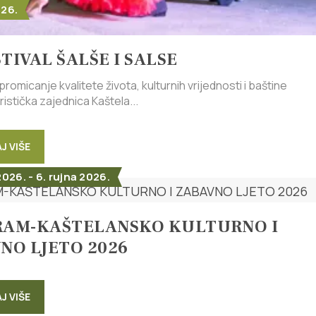
026.
STIVAL ŠALŠE I SALSE
romicanje kvalitete života, kulturnih vrijednosti i baštine
uristička zajednica Kaštela...
J VIŠE
2026. - 6. rujna 2026.
AM-KAŠTELANSKO KULTURNO I
NO LJETO 2026
J VIŠE