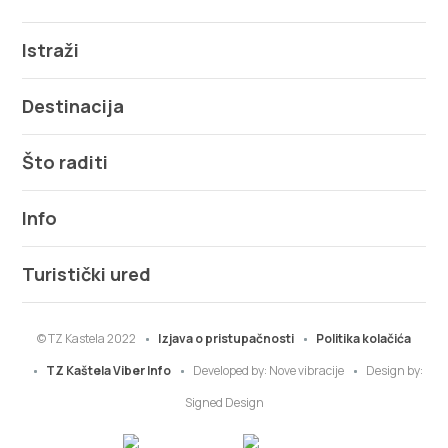
Istraži
Destinacija
Što raditi
Info
Turistički ured
© TZ Kastela 2022
Izjava o pristupačnosti
Politika kolačića
TZ Kaštela Viber Info
Developed by:
Nove vibracije
Design by:
Signed Design