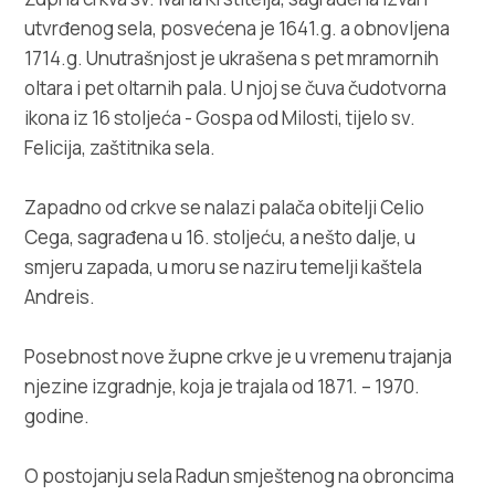
Villa Nika, Kamberovo šetalište 30, 21216
utvrđenog sela, posvećena je 1641.g. a obnovljena
Kaštel Stari, Hrvatska
1714.g. Unutrašnjost je ukrašena s pet mramornih
oltara i pet oltarnih pala. U njoj se čuva čudotvorna
ikona iz 16 stoljeća - Gospa od Milosti, tijelo sv.
Felicija, zaštitnika sela.
Zapadno od crkve se nalazi palača obitelji Celio
Cega, sagrađena u 16. stoljeću, a nešto dalje, u
smjeru zapada, u moru se naziru temelji kaštela
Andreis.
Posebnost nove župne crkve je u vremenu trajanja
njezine izgradnje, koja je trajala od 1871. – 1970.
godine.
O postojanju sela Radun smještenog na obroncima