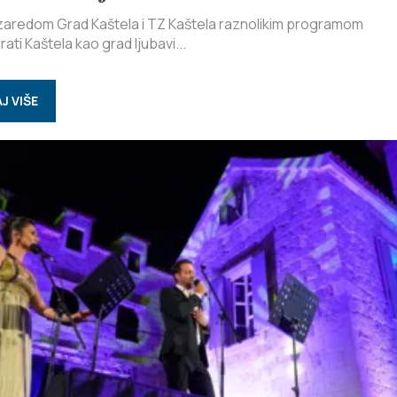
 zaredom Grad Kaštela i TZ Kaštela raznolikim programom
rati Kaštela kao grad ljubavi...
J VIŠE