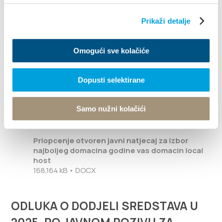
Objava rezultata za SDŽ
: 20. studenoga
2025. na Danima hrvatskog turizma
Prikaži detalje
Finalni izbor za najboljeg domaćina
Omogući sve kolačiće
Hrvatske
: 21. studenoga 2025.
Dopusti selektirane
Detaljnije informacije mogu se pronaći u tekstu
natječaja objavljenog na stranicama Turističke
zajednice Splitsko-dalmatinske županije (
ovdje
).
Samo nužni kolačići
Priopcenje otvoren javni natjecaj za izbor
najboljeg domacina godine vas domacin local
host
168,164 kB • DOCX
ODLUKA O DODJELI SREDSTAVA U