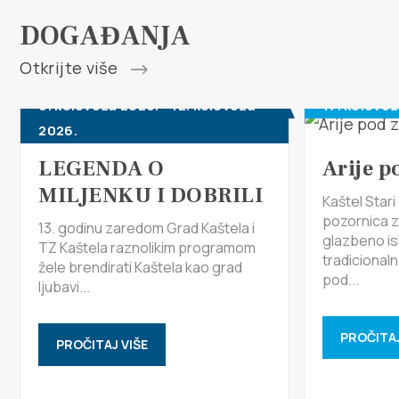
DOGAĐANJA
Otkrijte više
6. kolovoza 2026. - 12. kolovoza
17. kolovo
2026.
LEGENDA O
Arije p
MILJENKU I DOBRILI
Kaštel Star
pozornica 
13. godinu zaredom Grad Kaštela i
glazbeno is
TZ Kaštela raznolikim programom
tradicional
žele brendirati Kaštela kao grad
pod...
ljubavi...
PROČITAJ
PROČITAJ VIŠE