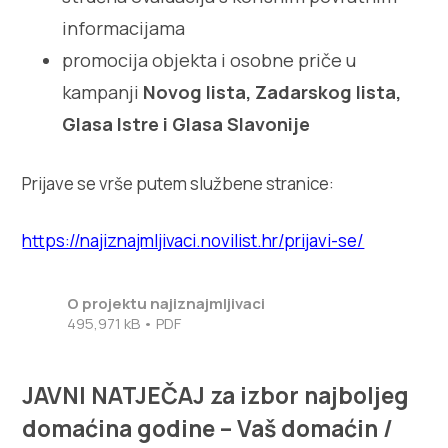
Villa Nika, Kamberovo šetalište 30,
Upute
informacijama
21216 Kaštel Stari, Hrvatska
promocija objekta i osobne priče u
kampanji
Novog lista, Zadarskog lista,
Glasa Istre i Glasa Slavonije
Prijave se vrše putem službene stranice:
https://najiznajmljivaci.novilist.hr/prijavi-se/
O projektu najiznajmljivaci
495,971 kB • PDF
JAVNI NATJEČAJ za izbor najboljeg
domaćina godine – Vaš domaćin /