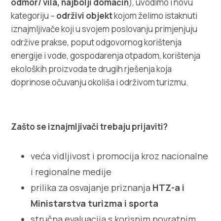
odmor/ vila, najbolji domaćin
), uvodimo i novu
Multimedija
kategoriju –
održivi objekt
kojom želimo istaknuti
iznajmljivače koji u svojem poslovanju primjenjuju
Turistički ured
održive prakse, poput odgovornog korištenja
energije i vode, gospodarenja otpadom, korištenja
Safe in Dalmatia
ekoloških proizvoda te drugih rješenja koja
doprinose očuvanju okoliša i održivom turizmu.
hr
Zašto se iznajmljivači trebaju prijaviti?
+385 21 227 933
veća vidljivost i promocija kroz nacionalne
info@kastela-info.hr
i regionalne medije
prilika za osvajanje priznanja
HTZ-a i
Kutak za iznajmljivače
Ministarstva turizma i sporta
stručna evaluacija s korisnim povratnim