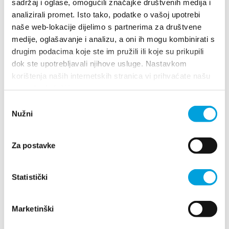
ispunjavaju kriterije poput autentičnosti,
sadržaj i oglase, omogućili značajke društvenih medija i
analizirali promet. Isto tako, podatke o vašoj upotrebi
razine gostoljubivosti, ekološke
naše web-lokacije dijelimo s partnerima za društvene
osviještenosti, kvalitete komunikacije s
medije, oglašavanje i analizu, a oni ih mogu kombinirati s
gostima te kontinuiranog usavršavanja
drugim podacima koje ste im pružili ili koje su prikupili
dok ste upotrebljavali njihove usluge. Nastavkom
korištenja naših internetskih stranica vi prihvaćate našu
Dodatno se vrednuju: očuvanje tradicije, promocija
upotrebu kolačića.
lokalnih proizvoda, personalizirani pristup gostima,
Odabir
održivost u poslovanju i edukacija domaćina. Uz
Nužni
pristanka
prijavni obrazac, moguće je priložiti i foto/video
materijal koji dodatno prezentira smještaj i pristup
Za postavke
domaćina.
Tijek natječaja:
Statistički
Rok za prijavu
: do 4. rujna 2025. u 23:59
Marketinški
sati