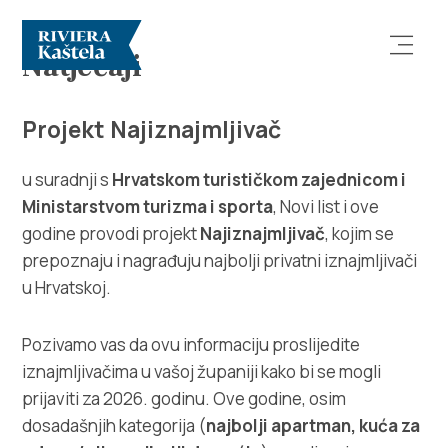
Natječaji
Projekt Najiznajmljivač
u suradnji s
Hrvatskom turističkom zajednicom i
Ministarstvom turizma i sporta
, Novi list i ove
Istraži
godine provodi projekt
Najiznajmljivač
, kojim se
prepoznaju i nagrađuju najbolji privatni iznajmljivači
Destinacija
u Hrvatskoj.
Što raditi
Pozivamo vas da ovu informaciju proslijedite
iznajmljivačima u vašoj županiji kako bi se mogli
Info
prijaviti za 2026. godinu. Ove godine, osim
dosadašnjih kategorija (
najbolji apartman, kuća za