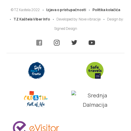
© TZ Kastela 2022
Izjava o pristupačnosti
Politika kolačića
TZ Kaštela Viber Info
Developed by:
Nove vibracije
Design by:
Signed Design