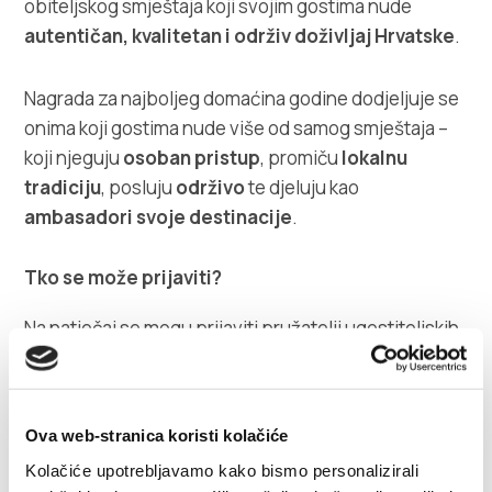
obiteljskog smještaja koji svojim gostima nude
autentičan, kvalitetan i održiv doživljaj Hrvatske
.
Nagrada za najboljeg domaćina godine dodjeljuje se
onima koji gostima nude više od samog smještaja –
koji njeguju
osoban pristup
, promiču
lokalnu
tradiciju
, posluju
održivo
te djeluju kao
ambasadori svoje destinacije
.
Tko se može prijaviti?
Na natječaj se mogu prijaviti pružatelji ugostiteljskih
usluga u domaćinstvu sa statusom domaćina koji:
već posjeduju oznaku Vaš domaćin / Local
Ova web-stranica koristi kolačiće
Host
Kolačiće upotrebljavamo kako bismo personalizirali