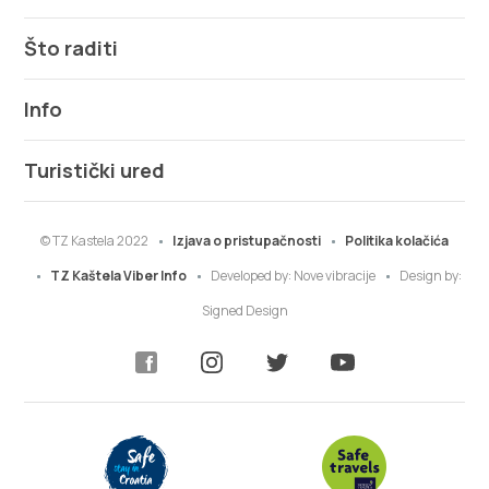
Što raditi
Info
Turistički ured
© TZ Kastela 2022
Izjava o pristupačnosti
Politika kolačića
TZ Kaštela Viber Info
Developed by:
Nove vibracije
Design by:
Signed Design