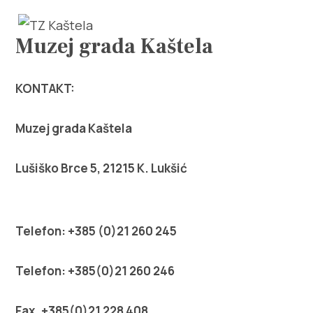
Muzej grada Kaštela
KONTAKT:
Istraži
Muzej grada Kaštela
Destinacija
Lušiško Brce 5, 21215 K. Lukšić
Što raditi
Telefon: +385 (0)21 260 245
Info
Telefon: +385(0)21 260 246
Multimedija
Fax. +385(0)21 228 408