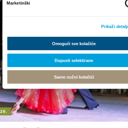
Marketinški
Prikaži detalj
Omogući sve kolačiće
Dopusti selektirane
Samo nužni kolačići
026.