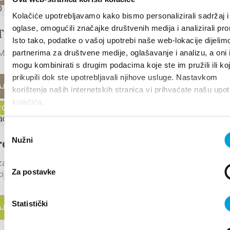
Kolačiće upotrebljavamo kako bismo personalizirali sadržaj i
oglase, omogućili značajke društvenih medija i analizirali pr
TNO SAJAM KAŠTELA 2026.
Isto tako, podatke o vašoj upotrebi naše web-lokacije dijelim
AĆIH PROIZVODA Kaštel Novi, 28.-30.8.2026.
partnerima za društvene medije, oglašavanje i analizu, a oni 
mogu kombinirati s drugim podacima koje ste im pružili ili ko
prikupili dok ste upotrebljavali njihove usluge. Nastavkom
J VIŠE
korištenja naših internetskih stranica vi prihvaćate našu upo
kolačića.
 2026. - 31. kolovoza 2026.
Odabir
Nužni
retacijske šetnje Kaštelima
pristanka
zajednica grada Kaštela organizira 3 kostimirane
Za postavke
ijske šetnje (storytelling) na...
Statistički
J VIŠE