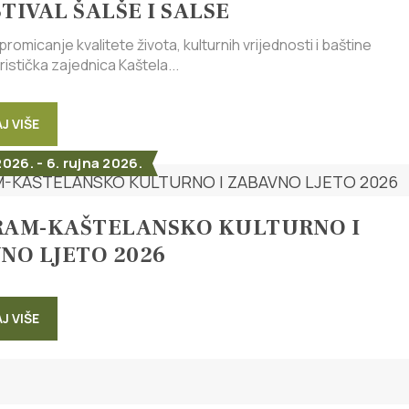
STIVAL ŠALŠE I SALSE
romicanje kvalitete života, kulturnih vrijednosti i baštine
uristička zajednica Kaštela...
J VIŠE
2026. - 6. rujna 2026.
AM-KAŠTELANSKO KULTURNO I
NO LJETO 2026
J VIŠE