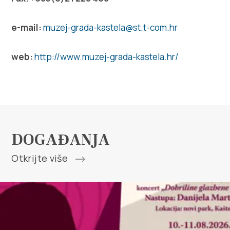
Turistički ured
e-mail:
muzej-grada-kastela@st.t-com.hr
Safe in Dalmatia
web:
http://www.muzej-grada-kastela.hr/
hr
+385 21 227 933
DOGAĐANJA
info@kastela-info.hr
Otkrijte više
Kutak za iznajmljivače
Villa Nika, Kamberovo šetalište 30, 21216
Kaštel Stari, Hrvatska