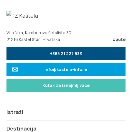
Villa Nika, Kamberovo šetalište 30
21216 Kaštel Stari, Hrvatska
Upute
+385 21 227 933
info@kastela-info.hr
Kutak za iznajmljivače
Istraži
Destinacija