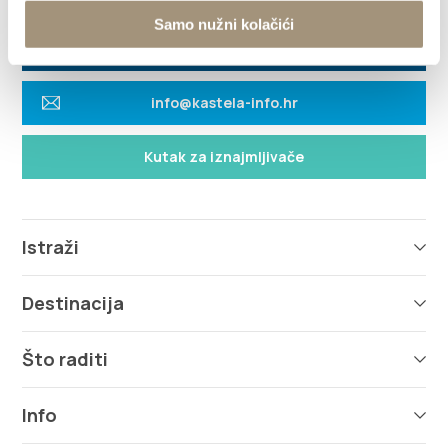
21216 Kaštel Stari, Hrvatska
Upute
Samo nužni kolačići
+385 21 227 933
info@kastela-info.hr
Kutak za iznajmljivače
Istraži
Destinacija
Što raditi
Info