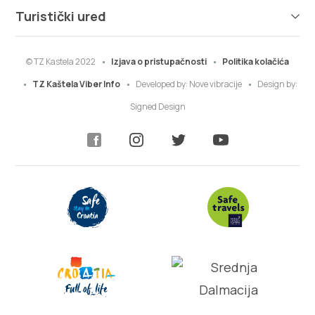
Turistički ured
© TZ Kastela 2022
Izjava o pristupačnosti
Politika kolačića
TZ Kaštela Viber Info
Developed by:
Nove vibracije
Design by:
Signed Design