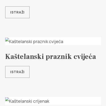
Multimedija
ISTRAŽI
Turistički ured
Safe in Dalmatia
hr
Kaštelanski praznik cvijeća
+385 21 227 933
ISTRAŽI
info@kastela-info.hr
Kutak za iznajmljivače