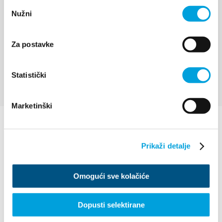
Odabir
Nužni
pristanka
Nostalgija - Dani tradicije
Kaštela
Za postavke
ISTRAŽI
Statistički
Marketinški
Prikaži detalje
Omogući sve kolačiće
Dopusti selektirane
Villa Nika, Kamberovo šetalište 30