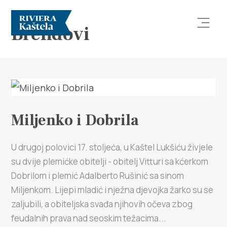
Brendovi
Miljenko i Dobrila
Istraži
Destinacija
U drugoj polovici 17. stoljeća, u Kaštel Lukšiću živjele
su dvije plemićke obitelji - obitelj Vitturi sa kćerkom
Što raditi
Dobrilom i plemić Adalberto Rušinić sa sinom
Miljenkom. Lijepi mladić i nježna djevojka žarko su se
Info
zaljubili, a obiteljska svađa njihovih očeva zbog
feudalnih prava nad seoskim težacima...