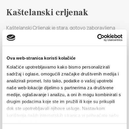
Villa Nika, Kamberovo šetalište 30,
Upute
21216 Kaštel Stari, Hrvatska
Kaštelanski crljenak
Kaštelanski Crljenak je stara, gotovo zaboravljena
hrvatska sorta koja u posljednje vrijeme zaokuplja
domaću i stranu vinogradarsku javnost. Naime,
utvrđeno je da Kaštelanski Crljenak i američka sorta
Ova web-stranica koristi kolačiće
Zinfandel imaju identičan genetski profil, odnosno
Kolačiće upotrebljavamo kako bismo personalizirali
da se radi o istoj sorti vina što je pomoglo u...
sadržaj i oglase, omogućili značajke društvenih medija i
analizirali promet. Isto tako, podatke o vašoj upotrebi
naše web-lokacije dijelimo s partnerima za društvene
ISTRAŽI
medije, oglašavanje i analizu, a oni ih mogu kombinirati s
drugim podacima koje ste im pružili ili koje su prikupili
dok ste upotrebljavali njihove usluge. Nastavkom
korištenja naših internetskih stranica vi prihvaćate našu
upotrebu kolačića.