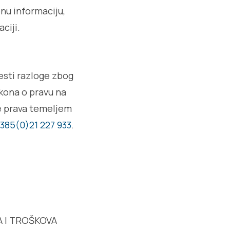
nu informaciju,
ciji.
esti razloge zbog
akona o pravu na
e prava temeljem
385(0)21 227 933
.
A I TROŠKOVA