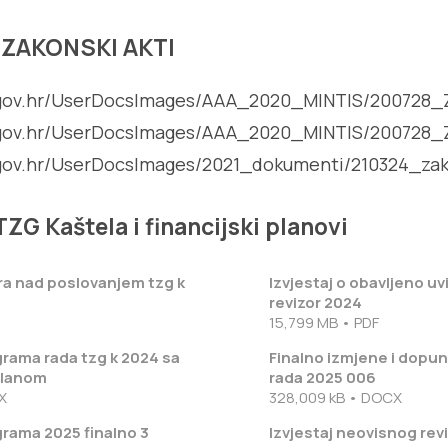
DZAKONSKI AKTI
t.gov.hr/UserDocsImages/AAA_2020_MINTIS/200728_
t.gov.hr/UserDocsImages/AAA_2020_MINTIS/200728_
t.gov.hr/UserDocsImages/2021_dokumenti/210324_za
TZG Kaštela i financijski planovi
ora nad poslovanjem tzg k
Izvjestaj o obavljeno uv
revizor 2024
15,799 MB • PDF
grama rada tzg k 2024 sa
Finalno izmjene i dopu
 planom
rada 2025 006
X
328,009 kB • DOCX
grama 2025 finalno 3
Izvjestaj neovisnog revi