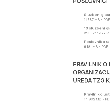
POSLOVNICI
Sluzbeni glas
11,387 MB • PDF
10 sluzbeni gl
898,627 kB • P
Poslovnik o r
6,181 MB • PDF
PRAVILNIK 
ORGANIZACIJ
UREDA TZG 
Pravilnik o us
14,992 MB • PD