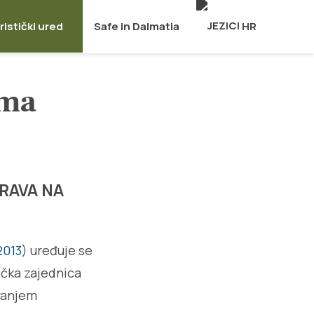
ristički ured
Safe in Dalmatia
HR
ama
PRAVA NA
2013
) uređuje se
ička zajednica
vanjem