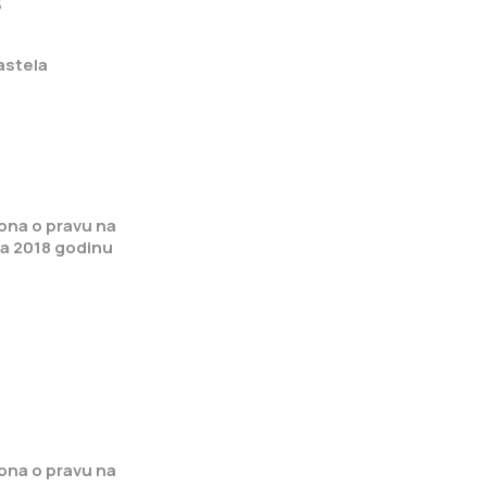
5
astela
ona o pravu na
za 2018 godinu
ona o pravu na