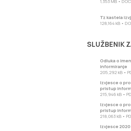
1,353 MB • DO
Tz kastela iz
128,164 kB • D
SLUŽBENIK Z
Odluka o imen
informiranje
205,292 kB • P
Izvjesce o pr
pristup infor
215,946 kB • P
Izvjesce o pr
pristup infor
218,063 kB • P
Izvjesce 2020