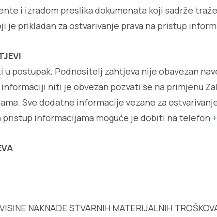
nte i izradom preslika dokumenata koji sadrže traže
oji je prikladan za ostvarivanje prava na pristup informa
TJEVI
i u postupak. Podnositelj zahtjeva nije obavezan nav
p informaciji niti je obvezan pozvati se na primjenu Z
jama. Sve dodatne informacije vezane za ostvarivanj
 pristup informacijama moguće je dobiti na telefon
+
EVA
VISINE NAKNADE STVARNIH MATERIJALNIH TROŠKOV