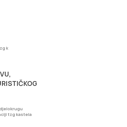
tzg k
VU,
TURISTIČKOG
u djelokrugu
ciji tzg kastela