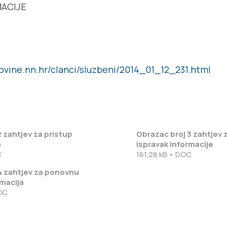
ACIJE
ovine.nn.hr/clanci/sluzbeni/2014_01_12_231.html
 zahtjev za pristup
Obrazac broj 3 zahtjev z
a
ispravak informacije
C
161,28 kB • DOC
4 zahtjev za ponovnu
macija
OC