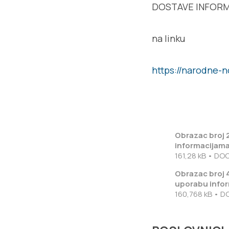
DOSTAVE INFORM
na linku
https://narodne-n
Obrazac broj 2
informacijam
161,28 kB • DO
Obrazac broj 
uporabu infor
160,768 kB • D