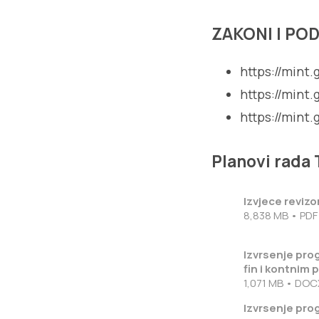
ZAKONI I PO
https://min
https://min
https://min
Planovi rada 
Izvjece reviz
8,838 MB • PDF
Izvrsenje pro
fin i kontnim
1,071 MB • DOC
Izvrsenje pro