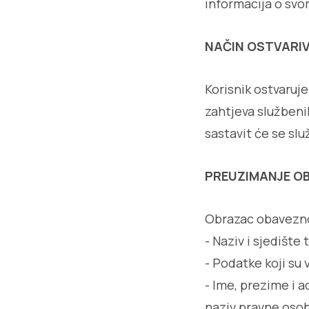
informacija o svo
NAČIN OSTVARI
Korisnik ostvaruj
zahtjeva službeni
sastavit će se slu
PREUZIMANJE O
Obrazac obavezno
- Naziv i sjedište
- Podatke koji su
- Ime, prezime i 
naziv pravne osob