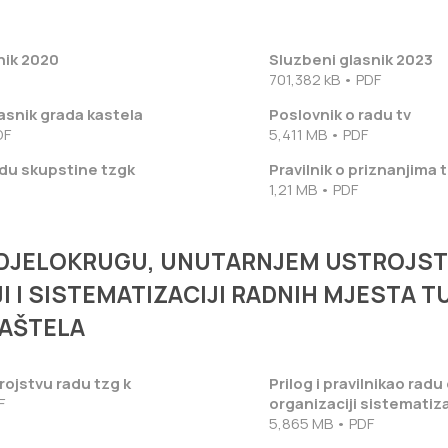
nik 2020
Sluzbeni glasnik 2023
701,382 kB • PDF
asnik grada kastela
Poslovnik o radu tv
DF
5,411 MB • PDF
adu skupstine tzgk
Pravilnik o priznanjima 
1,21 MB • PDF
O DJELOKRUGU, UNUTARNJEM USTROJST
I I SISTEMATIZACIJI RADNIH MJESTA 
KAŠTELA
trojstvu radu tzg k
Prilog i pravilnikao rad
F
organizaciji sistematiza
5,865 MB • PDF