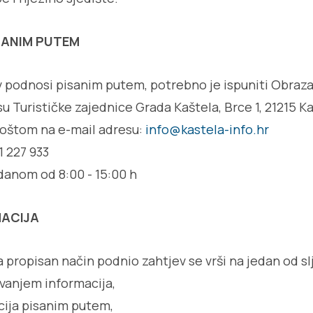
SANIM PUTEM
v podnosi pisanim putem, potrebno je ispuniti Obrazac
u Turističke zajednice Grada Kaštela, Brce 1, 21215 Ka
poštom na e-mail adresu:
info@kastela-info.hr
1 227 933
danom od 8:00 - 15:00 h
MACIJA
na propisan način podnio zahtjev se vrši na jedan od s
vanjem informacija,
cija pisanim putem,