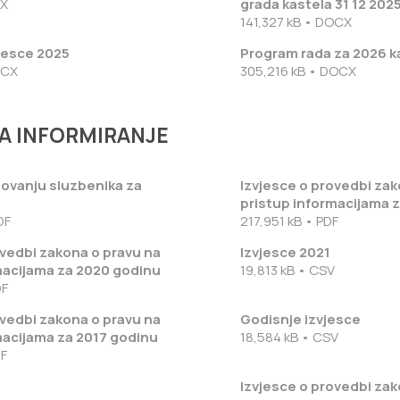
CX
grada kastela 31 12 202
141,327 kB • DOCX
vjesce 2025
Program rada za 2026 k
OCX
305,216 kB • DOCX
A INFORMIRANJE
ovanju sluzbenika za
Izvjesce o provedbi zak
pristup informacijama 
DF
217,951 kB • PDF
ovedbi zakona o pravu na
Izvjesce 2021
macijama za 2020 godinu
19,813 kB • CSV
DF
ovedbi zakona o pravu na
Godisnje izvjesce
macijama za 2017 godinu
18,584 kB • CSV
DF
Izvjesce o provedbi zak