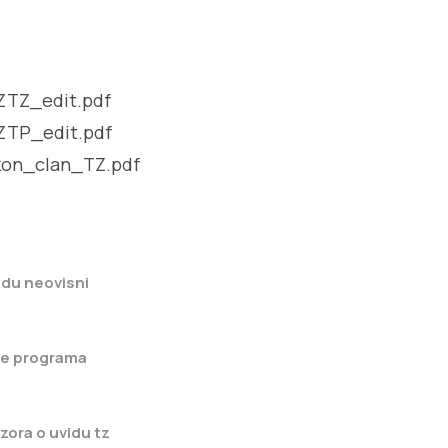
ZTZ_edit.pdf
ZTP_edit.pdf
kon_clan_TZ.pdf
idu neovisni
ne programa
zora o uvidu tz