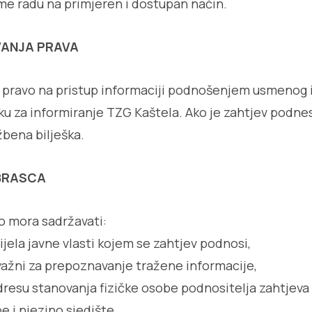
me radu na primjeren i dostupan način.
VANJA PRAVA
e pravo na pristup informaciji podnošenjem usmenog i
ku za informiranje TZG Kaštela. Ako je zahtjev podn
žbena bilješka.
BRASCA
 mora sadržavati:
 tijela javne vlasti kojem se zahtjev podnosi,
 važni za prepoznavanje tražene informacije,
adresu stanovanja fizičke osobe podnositelja zahtjeva 
e i njezino sjedište.