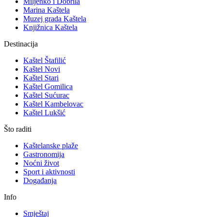
Miljenko i Dobrila
Marina Kaštela
Muzej grada Kaštela
Knjižnica Kaštela
Destinacija
Kaštel Štafilić
Kaštel Novi
Kaštel Stari
Kaštel Gomilica
Kaštel Sućurac
Kaštel Kambelovac
Kaštel Lukšić
Što raditi
Kaštelanske plaže
Gastronomija
Noćni život
Sport i aktivnosti
Događanja
Info
Smještaj