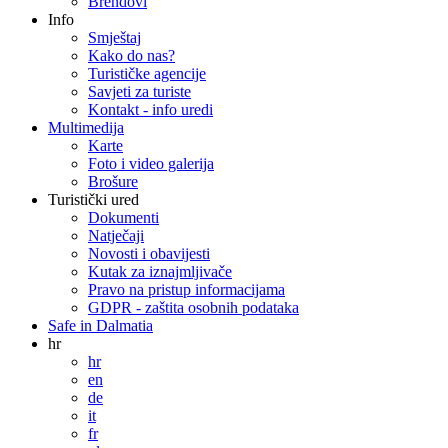
Brendovi
Info
Smještaj
Kako do nas?
Turističke agencije
Savjeti za turiste
Kontakt - info uredi
Multimedija
Karte
Foto i video galerija
Brošure
Turistički ured
Dokumenti
Natječaji
Novosti i obavijesti
Kutak za iznajmljivače
Pravo na pristup informacijama
GDPR - zaštita osobnih podataka
Safe in Dalmatia
hr
hr
en
de
it
fr