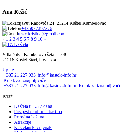
Ana Režić
Put Rakovića 24, 21214 Kaštel Kambelovac
+385977397376
rezic.kristina@gmail.com
«
1
2
3
4
5
6
7
8
9
10
»
Villa Nika, Kamberovo šetalište 30
21216 Kaštel Stari, Hrvatska
Upute
+385 21 227 933
info@kastela-info.hr
Kutak za iznajmljivače
+385 21 227 933
info@kastela-info.hr
Kutak za iznajmljivače
Istraži
Kaštela u 1,3,7 dana
Povijest i kulturna baština
Prirodna baština
Atrakcije
Kaštelanski crljenak