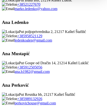
Put Blata BB, 21214 Kaštel Lukšić
+38521227670
marko.ledenko@yahoo.com
Ana Ledenko
Put poljoprivrednika 2, 21217 Kaštel Štafilić
+385958521129
ledenkoalen@gmail.com
Ana Mustapić
Put Gospe od Dračin 14, 21214 Kaštel Lukšić
+385912505056
ana.h1982@gmail.com
Ana Perković
Put Resnika bb, 21217 Kaštel Štafilić
+385989132926
perkovichouse@gmail.com