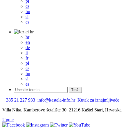
pl
cs
hu
sl
es
hr
hr
en
de
it
fr
pl
cs
hu
sl
es
+385 21 227 933
info@kastela-info.hr
Kutak za iznajmljivače
Villa Nika, Kamberovo šetalište 30, 21216 Kaštel Stari, Hrvatska
Upute