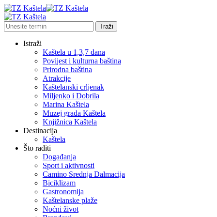
Istraži
Kaštela u 1,3,7 dana
Povijest i kulturna baština
Prirodna baština
Atrakcije
Kaštelanski crljenak
Miljenko i Dobrila
Marina Kaštela
Muzej grada Kaštela
Knjižnica Kaštela
Destinacija
Kaštela
Što raditi
Događanja
Sport i aktivnosti
Camino Srednja Dalmacija
Biciklizam
Gastronomija
Kaštelanske plaže
Noćni život