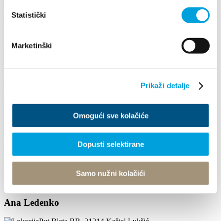
Ana Beram
Statistički
Kneza Trpimira 66, 21212 Kaštel Sućurac
0915855472
antonioberam@gmail.com
Marketinški
Ana Brnas
Prikaži detalje
A.B. Šimića 11, 21214 Kaštel Gomilica
098 370 599
Omogući sve kolačiće
1/4
Ana Jaman
Dopusti selektirane
Franje Tuđmana 842, 21217 Kaštel Stari
+385(0)91 563 2291
Samo nužni kolačići
villa.jaman@gmail.com
Ana Ledenko