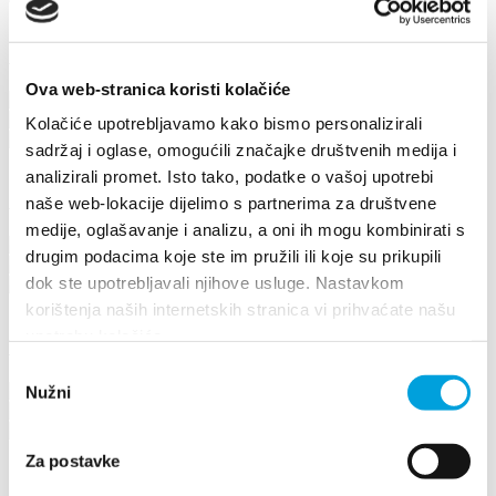
Adriano Balov
Ova web-stranica koristi kolačiće
Cesta Dr. Franje Tuđmana 893, 21217 Kaštel Štafilić
+385955111778
Kolačiće upotrebljavamo kako bismo personalizirali
adi.balov@yahoo.com
sadržaj i oglase, omogućili značajke društvenih medija i
analizirali promet. Isto tako, podatke o vašoj upotrebi
Alenka Kovačev
naše web-lokacije dijelimo s partnerima za društvene
medije, oglašavanje i analizu, a oni ih mogu kombinirati s
Put sv. Lovre 57, 21214 Kaštel Lukšić
drugim podacima koje ste im pružili ili koje su prikupili
+385959181045
dok ste upotrebljavali njihove usluge. Nastavkom
ivanakovacev@yahoo.com
korištenja naših internetskih stranica vi prihvaćate našu
upotrebu kolačića.
Ana Baturina
Odabir
Gospin put 31, 21212 Kaštel Sućurac
Nužni
pristanka
+38598293207
anabaturina411@gmail.com
Za postavke
1/4