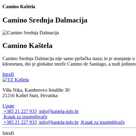
Camino Kaštela
Camino Srednja Dalmacija
Camino Kaštela
Camino Srednja Dalmacija nije samo pješačka staza; to je uranjanje u 
kilometara, dio je globalne mreže Camino de Santiago, a nudi jedinstv
Istraži
Villa Nika, Kamberovo šetalište 30
21216 Kaštel Stari, Hrvatska
Upute
+385 21 227 933
info@kastela-info.hr
Kutak za iznajmljivače
+385 21 227 933
info@kastela-info.hr
Kutak za iznajmljivače
Istraži