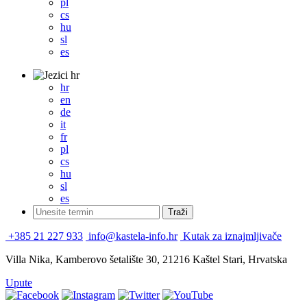
pl
cs
hu
sl
es
hr
hr
en
de
it
fr
pl
cs
hu
sl
es
+385 21 227 933
info@kastela-info.hr
Kutak za iznajmljivače
Villa Nika, Kamberovo šetalište 30, 21216 Kaštel Stari, Hrvatska
Upute