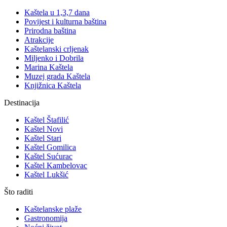
Kaštela u 1,3,7 dana
Povijest i kulturna baština
Prirodna baština
Atrakcije
Kaštelanski crljenak
Miljenko i Dobrila
Marina Kaštela
Muzej grada Kaštela
Knjižnica Kaštela
Destinacija
Kaštel Štafilić
Kaštel Novi
Kaštel Stari
Kaštel Gomilica
Kaštel Sućurac
Kaštel Kambelovac
Kaštel Lukšić
Što raditi
Kaštelanske plaže
Gastronomija