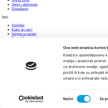
Noćni život
Sport i aktivnosti
Događanja
Info
Smještaj
Kako do nas?
Savjeti za turiste
Turističke agencije
Kontakt - info uredi
Ova web-stranica koristi 
Turistički ured
Kolačiće upotrebljavamo ka
Novosti i obavijesti
medija i analizirali promet
Dokumenti
za društvene medije, oglaš
Pravo na pristup informacijama
Natječaji
pružili ili koje su prikupil
GDPR - zaštita osobnih podataka
stranica vi prihvaćate naš
© TZ Kastela 2022
Izjava o pristupačnosti
Politika kolačića
TZ Ka
Odabir
Nužni
Za p
pristanka
Povratak na vrh