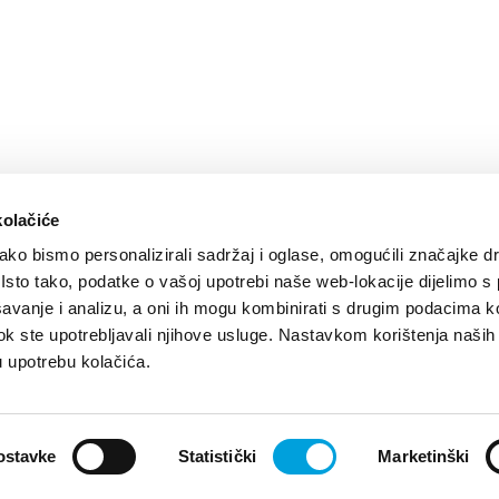
kolačiće
ko bismo personalizirali sadržaj i oglase, omogućili značajke d
. Isto tako, podatke o vašoj upotrebi naše web-lokacije dijelimo s
avanje i analizu, a oni ih mogu kombinirati s drugim podacima k
i dok ste upotrebljavali njihove usluge. Nastavkom korištenja naših
u upotrebu kolačića.
štela Viber Info
Developed by:
Nove vibracije
Design by:
Signed De
ostavke
Statistički
Marketinški