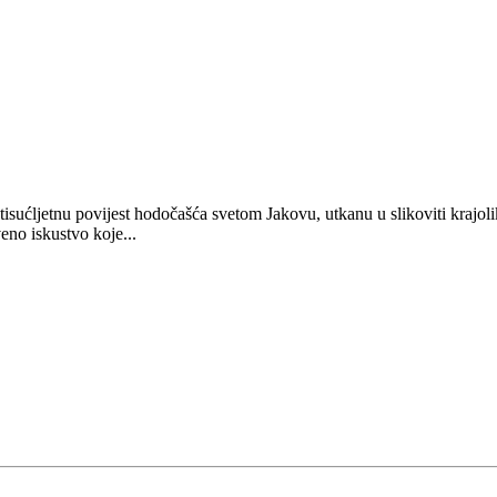
tisućljetnu povijest hodočašća svetom Jakovu, utkanu u slikoviti krajol
eno iskustvo koje...