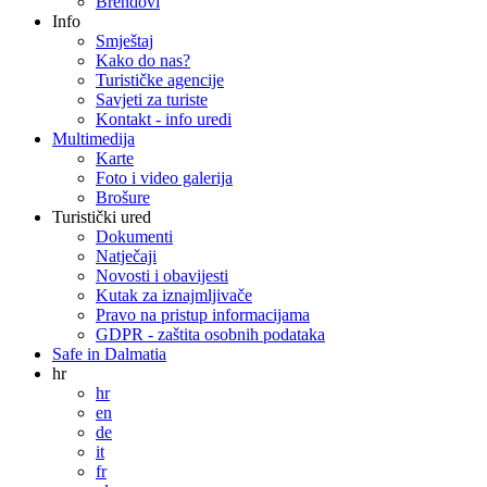
Brendovi
Info
Smještaj
Kako do nas?
Turističke agencije
Savjeti za turiste
Kontakt - info uredi
Multimedija
Karte
Foto i video galerija
Brošure
Turistički ured
Dokumenti
Natječaji
Novosti i obavijesti
Kutak za iznajmljivače
Pravo na pristup informacijama
GDPR - zaštita osobnih podataka
Safe in Dalmatia
hr
hr
en
de
it
fr