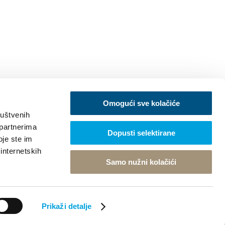
Omogući sve kolačiće
ruštvenih
 partnerima
Dopusti selektirane
oje ste im
 internetskih
Samo nužni kolačići
sign
Prikaži detalje