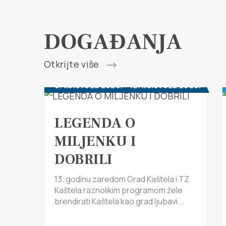
DOGAĐANJA
Otkrijte više
6. kolovoza 2026. - 12. kolovoza 2026.
LEGENDA O
MILJENKU I
DOBRILI
13. godinu zaredom Grad Kaštela i TZ
Kaštela raznolikim programom žele
brendirati Kaštela kao grad ljubavi...