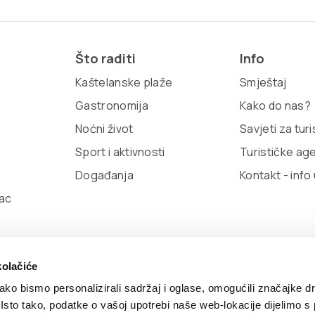
Što raditi
Info
Kaštelanske plaže
Smještaj
Gastronomija
Kako do nas?
Noćni život
Savjeti za tur
Sport i aktivnosti
Turističke ag
Događanja
Kontakt - info
ac
kolačiće
ko bismo personalizirali sadržaj i oglase, omogućili značajke d
. Isto tako, podatke o vašoj upotrebi naše web-lokacije dijelimo s