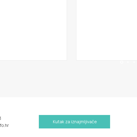
3
Kutak za iznajmljivače
fo.hr