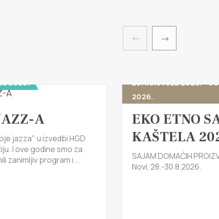
za 2026.
28. kolovoza 2026. - 30
2026.
JAZZ-A
EKO ETNO S
KAŠTELA 20
oje jazza" u izvedbi HGD
tiju. I ove godine smo za
SAJAM DOMAĆIH PROIZV
li zanimljiv program i...
Novi, 28.-30.8.2026.