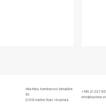
Villa Nika, Kamberovo šetalište
+385 21 227 93
30
info@kastela-in
21216 Kaštel Stari, Hrvatska