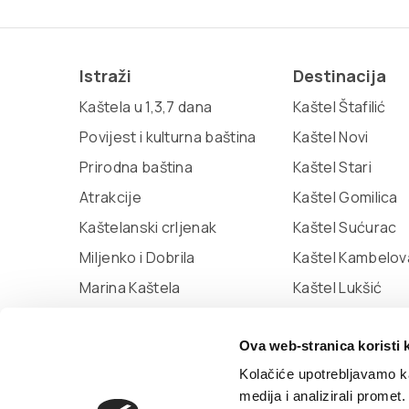
Istraži
Destinacija
Kaštela u 1,3,7 dana
Kaštel Štafilić
Povijest i kulturna baština
Kaštel Novi
Prirodna baština
Kaštel Stari
Atrakcije
Kaštel Gomilica
Kaštelanski crljenak
Kaštel Sućurac
Miljenko i Dobrila
Kaštel Kambelov
Marina Kaštela
Kaštel Lukšić
Muzej grada Kaštela
Ova web-stranica koristi 
Knjižnica Kaštela
Kolačiće upotrebljavamo ka
medija i analizirali promet