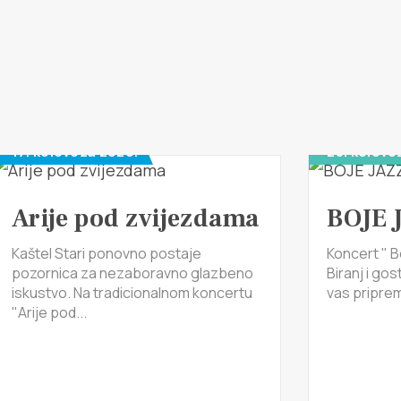
17. kolovoza 2026.
28. kolovo
Arije pod zvijezdama
BOJE 
Kaštel Stari ponovno postaje
Koncert " B
pozornica za nezaboravno glazbeno
Biranj i gos
iskustvo. Na tradicionalnom koncertu
vas pripremi
"Arije pod...