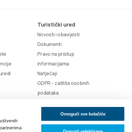
Turistički ured
Novosti i obavijesti
Dokumenti
iste
Pravo na pristup
encije
informacijama
 uredi
Natječaji
GDPR - zaštita osobnih
podataka
Omogući sve kolačiće
ruštvenih
 partnerima
Dopusti selektirane