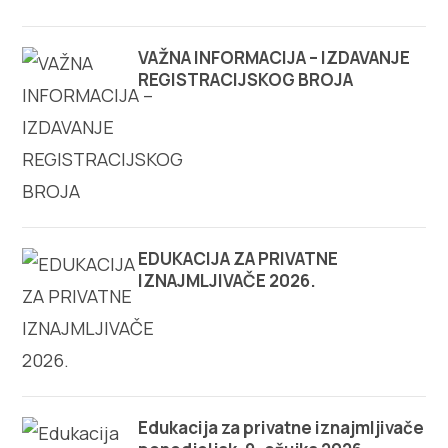
Turistički ured
VAŽNA INFORMACIJA – IZDAVANJE
Safe in Dalmatia
REGISTRACIJSKOG BROJA
hr
+385 21 227 933
EDUKACIJA ZA PRIVATNE
info@kastela-info.hr
IZNAJMLJIVAČE 2026.
Kutak za iznajmljivače
Villa Nika, Kamberovo šetalište 30,
Edukacija za privatne iznajmljivače
Upute
21216 Kaštel Stari, Hrvatska