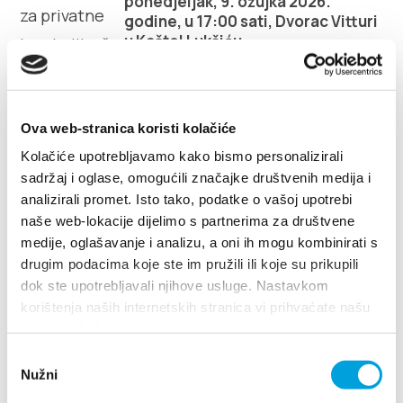
ponedjeljak, 9. ožujka 2026.
godine, u 17:00 sati, Dvorac Vitturi
u Kaštel Lukšiću.
Ova web-stranica koristi kolačiće
Kolačiće upotrebljavamo kako bismo personalizirali
sadržaj i oglase, omogućili značajke društvenih medija i
analizirali promet. Isto tako, podatke o vašoj upotrebi
naše web-lokacije dijelimo s partnerima za društvene
medije, oglašavanje i analizu, a oni ih mogu kombinirati s
drugim podacima koje ste im pružili ili koje su prikupili
dok ste upotrebljavali njihove usluge. Nastavkom
korištenja naših internetskih stranica vi prihvaćate našu
upotrebu kolačića.
Odabir
Upute za iznajmljivače 2026.
Nužni
pristanka