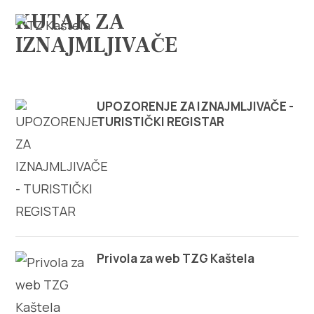
KUTAK ZA
IZNAJMLJIVAČE
UPOZORENJE ZA IZNAJMLJIVAČE -
TURISTIČKI REGISTAR
Istraži
Destinacija
Što raditi
Info
Privola za web TZG Kaštela
Multimedija