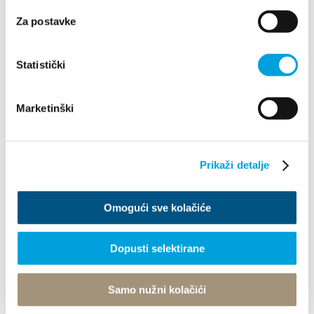
Za postavke
«
1
2
3
4
5
6
Statistički
7
8
9
»
Marketinški
Prikaži detalje
Omogući sve kolačiće
Villa Nika, Kamberovo šetalište 30
Dopusti selektirane
21216 Kaštel Stari, Hrvatska
Upute
+385 21 227 933
Samo nužni kolačići