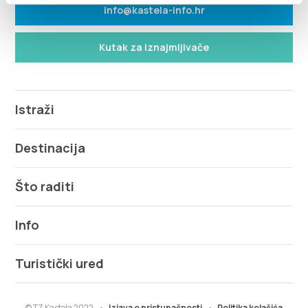
info@kastela-info.hr
Kutak za iznajmljivače
Istraži
Destinacija
Što raditi
Info
Turistički ured
© TZ Kastela 2022
Izjava o pristupačnosti
Politika kolačića