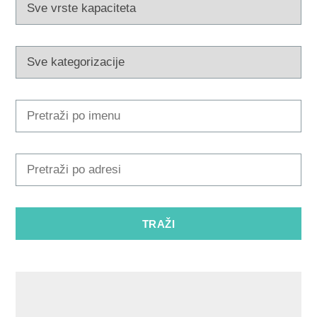
Multimedija
Turistički ured
Safe in Dalmatia
hr
+385 21 227 933
info@kastela-info.hr
Kutak za iznajmljivače