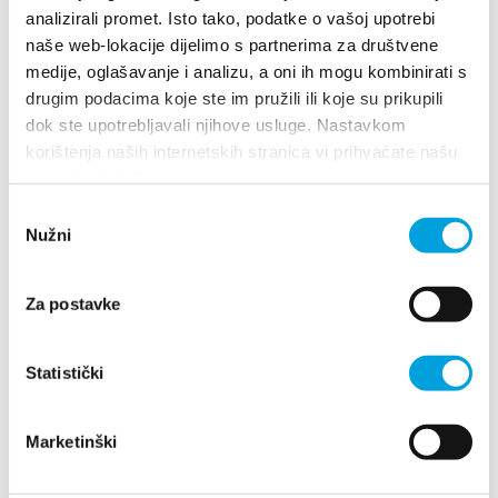
Cesta dr. Franje Tuđmana 663, 21217 Kaštel
analizirali promet. Isto tako, podatke o vašoj upotrebi
Stari
naše web-lokacije dijelimo s partnerima za društvene
+385915666497
medije, oglašavanje i analizu, a oni ih mogu kombinirati s
ankicaburic@gmail.com
drugim podacima koje ste im pružili ili koje su prikupili
dok ste upotrebljavali njihove usluge. Nastavkom
korištenja naših internetskih stranica vi prihvaćate našu
1/4
upotrebu kolačića.
Odabir
Anka Plejić
Nužni
pristanka
Bijačka 72, 21217 Kaštel Štafilić
Za postavke
+385958147780
afplej@gmail.com
Statistički
Anka Šarić
Marketinški
Ulica Grgura Ninskg 21C, 21217 Kaštel Novi