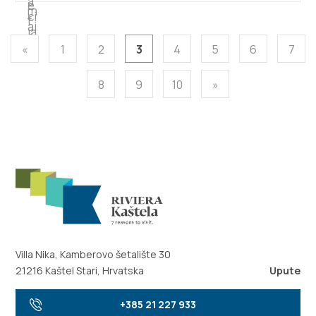
«
1
2
3
4
5
6
7
8
9
10
»
Villa Nika, Kamberovo šetalište 30
21216 Kaštel Stari, Hrvatska
Upute
+385 21 227 933