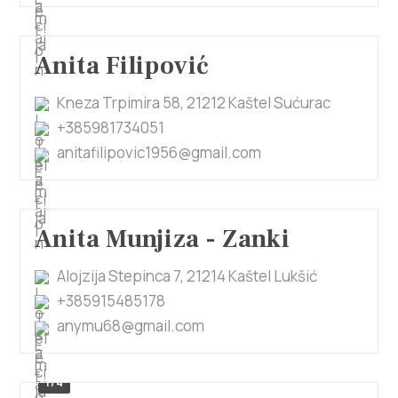
Anita Filipović
Kneza Trpimira 58, 21212 Kaštel Sućurac
+385981734051
anitafilipovic1956@gmail.com
Anita Munjiza - Zanki
Alojzija Stepinca 7, 21214 Kaštel Lukšić
+385915485178
anymu68@gmail.com
1/4