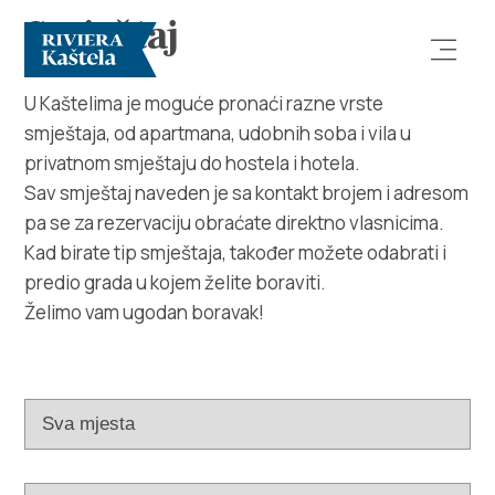
Smještaj
U Kaštelima je moguće pronaći razne vrste
smještaja, od apartmana, udobnih soba i vila u
privatnom smještaju do hostela i hotela.
Sav smještaj naveden je sa kontakt brojem i adresom
pa se za rezervaciju obraćate direktno vlasnicima.
Kad birate tip smještaja, također možete odabrati i
Istraži
predio grada u kojem želite boraviti.
Želimo vam ugodan boravak!
Destinacija
Što raditi
Info