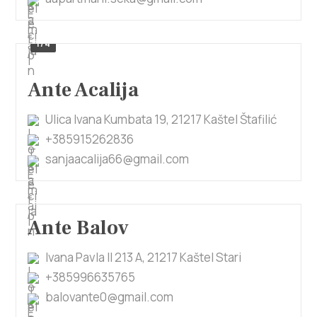
1/4
Ante Acalija
Ulica Ivana Kumbata 19, 21217 Kaštel Štafilić
+385915262836
sanjaacalija66@gmail.com
Ante Balov
Ivana Pavla II 213 A, 21217 Kaštel Stari
+385996635765
balovante0@gmail.com