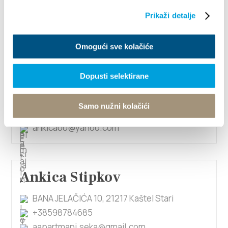
+38598347642
Prikaži detalje
esaric99@gmail.com
Omogući sve kolačiće
Ankica Brnas
Dopusti selektirane
Opatičin trg 16, 21214 Kaštel Gomilica
Samo nužni kolačići
+38598370599
ankica00@yahoo.com
Ankica Stipkov
BANA JELAČIĆA 10, 21217 Kaštel Stari
+38598784685
aapartmani.seka@gmail.com