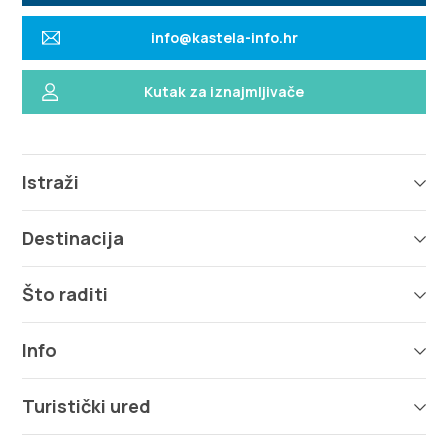
info@kastela-info.hr
Kutak za iznajmljivače
Istraži
Destinacija
Što raditi
Info
Turistički ured