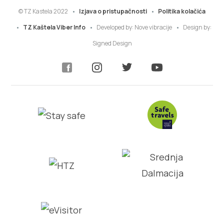
© TZ Kastela 2022
Izjava o pristupačnosti
Politika kolačića
TZ Kaštela Viber Info
Developed by:
Nove vibracije
Design by:
Signed Design