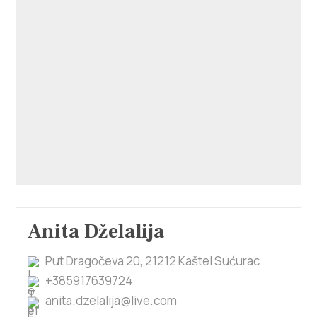
Villa Nika, Kamberovo šetalište 30,
Upute
21216 Kaštel Stari, Hrvatska
Anita Dželalija
Put Dragočeva 20, 21212 Kaštel Sućurac
+385917639724
anita.dzelalija@live.com