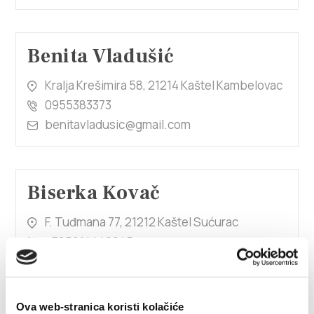
Benita Vladušić
Kralja Krešimira 58, 21214 Kaštel Kambelovac
0955383373
benitavladusic@gmail.com
Biserka Kovač
F. Tuđmana 77, 21212 Kaštel Sućurac
+385914442245
grgokovac@gmail.com
1/4
Ova web-stranica koristi kolačiće