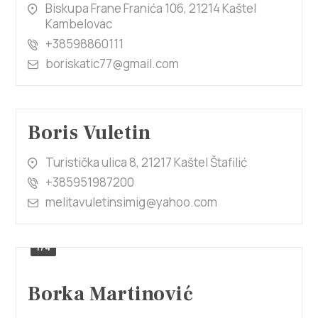
Biskupa Frane Franića 106, 21214 Kaštel
Kambelovac
+38598860111
boriskatic77@gmail.com
Boris Vuletin
Turistička ulica 8, 21217 Kaštel Štafilić
+385951987200
melitavuletinsimig@yahoo.com
1/4
Borka Martinović