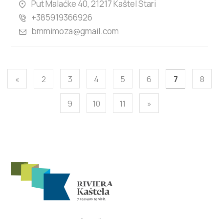
Put Malaćke 40, 21217 Kaštel Stari
+385919366926
bmmimoza@gmail.com
«
2
3
4
5
6
7
8
9
10
11
»