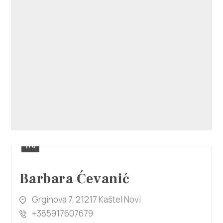
Villa Nika, Kamberovo šetalište 30,
Upute
21216 Kaštel Stari, Hrvatska
1/4
Barbara Ćevanić
Grginova 7, 21217 Kaštel Novi
+385917607679