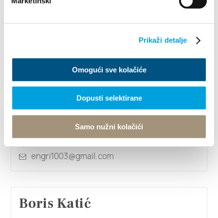
Marketinški
Lisinskog 6, 21217 Kaštel Novi
+385914355538
Prikaži detalje
bogdan.saric@sajamsplit.hr
Omogući sve kolačiće
1/4
Dopusti selektirane
Boris Bedalov
Samo nužni kolačići
Pod Knježak 24, 21214 Kaštel Kambelovac
+385915844676
engri1003@gmail.com
Boris Katić