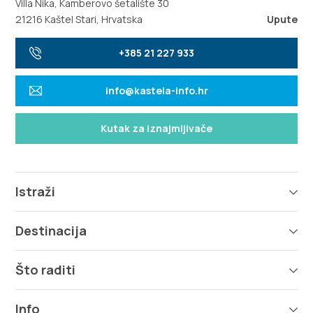
Villa Nika, Kamberovo šetalište 30
21216 Kaštel Stari, Hrvatska
Upute
+385 21 227 933
info@kastela-info.hr
Kutak za iznajmljivače
Istraži
Destinacija
Što raditi
Info