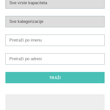
Multimedija
Turistički ured
Safe in Dalmatia
hr
+385 21 227 933
info@kastela-info.hr
Kutak za iznajmljivače