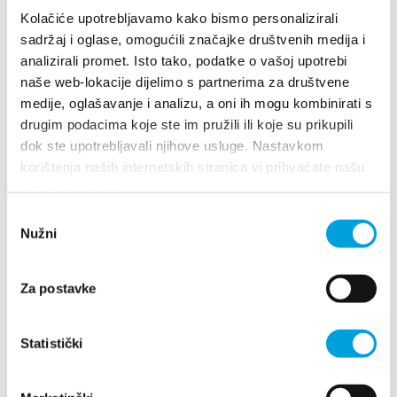
Kolačiće upotrebljavamo kako bismo personalizirali
sadržaj i oglase, omogućili značajke društvenih medija i
Blanka Erceg Malenica
analizirali promet. Isto tako, podatke o vašoj upotrebi
naše web-lokacije dijelimo s partnerima za društvene
Don Ivana Čulina 28, 21212 Kaštel Sućurac
medije, oglašavanje i analizu, a oni ih mogu kombinirati s
+385912023628
drugim podacima koje ste im pružili ili koje su prikupili
blankaerceg13@gmail.com
dok ste upotrebljavali njihove usluge. Nastavkom
korištenja naših internetskih stranica vi prihvaćate našu
upotrebu kolačića.
Blaženka Kelam
Odabir
Nužni
pristanka
Kamberovo Šetalište 24, 21217 Kaštel Stari
+385(0)92 158 1679
Za postavke
pavakelam@hotmail.com
Statistički
Bogdan Šarić