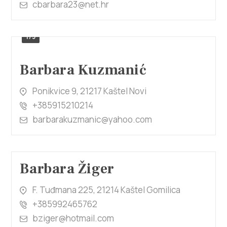
cbarbara23@net.hr
1/3
Barbara Kuzmanić
Ponikvice 9, 21217 Kaštel Novi
+385915210214
barbarakuzmanic@yahoo.com
Barbara Žiger
F. Tuđmana 225, 21214 Kaštel Gomilica
+385992465762
bziger@hotmail.com