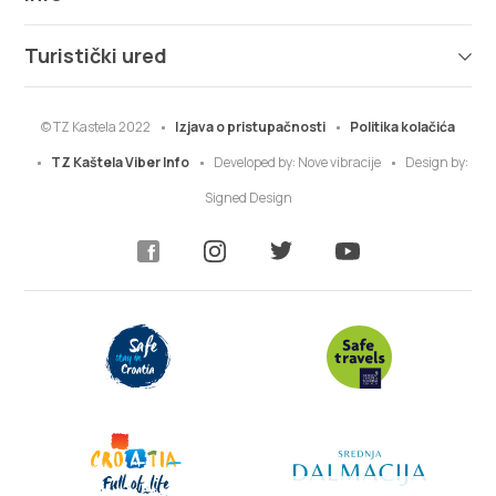
Turistički ured
© TZ Kastela 2022
Izjava o pristupačnosti
Politika kolačića
TZ Kaštela Viber Info
Developed by:
Nove vibracije
Design by:
Signed Design