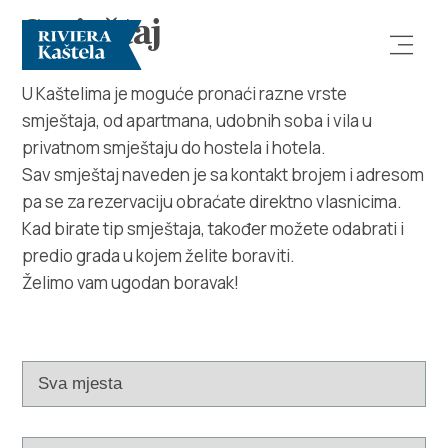
Smještaj
U Kaštelima je moguće pronaći razne vrste
smještaja, od apartmana, udobnih soba i vila u
privatnom smještaju do hostela i hotela.
Sav smještaj naveden je sa kontakt brojem i adresom
pa se za rezervaciju obraćate direktno vlasnicima.
Kad birate tip smještaja, također možete odabrati i
Istraži
predio grada u kojem želite boraviti.
Želimo vam ugodan boravak!
Destinacija
Što raditi
Info