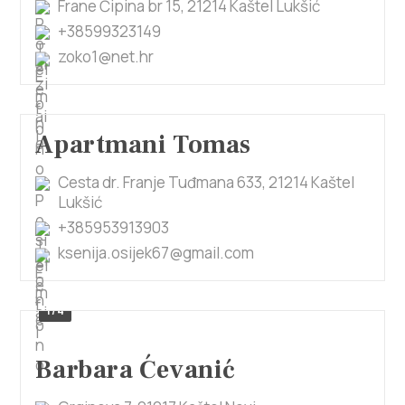
Frane Ćipina br 15, 21214 Kaštel Lukšić
+38599323149
zoko1@net.hr
Apartmani Tomas
Cesta dr. Franje Tuđmana 633, 21214 Kaštel
Lukšić
+385953913903
ksenija.osijek67@gmail.com
1/4
Barbara Ćevanić