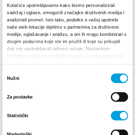
+385992465762
Kolačiće upotrebljavamo kako bismo personalizirali
bziger@hotmail.com
sadržaj i oglase, omogućili značajke društvenih medija i
analizirali promet. Isto tako, podatke o vašoj upotrebi
naše web-lokacije dijelimo s partnerima za društvene
medije, oglašavanje i analizu, a oni ih mogu kombinirati s
Benita Vladušić
drugim podacima koje ste im pružili ili koje su prikupili
dok ste upotrebljavali njihove usluge. Nastavkom
Kralja Krešimira 58, 21214 Kaštel Kambelovac
korištenja naših internetskih stranica vi prihvaćate našu
0955383373
upotrebu kolačića.
benitavladusic@gmail.com
Odabir
Nužni
pristanka
Biserka Kovač
Za postavke
F. Tuđmana 77, 21212 Kaštel Sućurac
Statistički
+385914442245
grgokovac@gmail.com
Marketinški