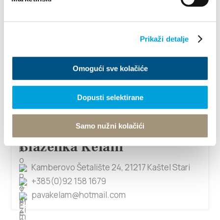
1/4
Prikaži detalje
Blanka Erceg Malenica
Omogući sve kolačiće
Don Ivana Čulina 28, 21212 Kaštel Sućurac
+385912023628
Dopusti selektirane
blankaerceg13@gmail.com
Samo nužni kolačići
Blaženka Kelam
Kamberovo Šetalište 24, 21217 Kaštel Stari
+385(0)92 158 1679
pavakelam@hotmail.com