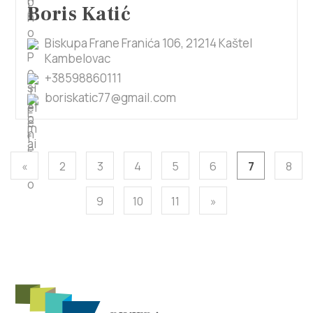
Boris Katić
Biskupa Frane Franića 106, 21214 Kaštel
Kambelovac
+38598860111
boriskatic77@gmail.com
«
2
3
4
5
6
7
8
9
10
11
»