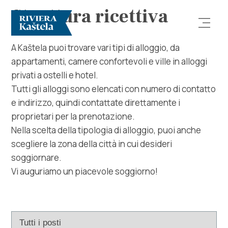
Struttura ricettiva
A Kaštela puoi trovare vari tipi di alloggio, da
appartamenti, camere confortevoli e ville in alloggi
privati ​​a ostelli e hotel.
Tutti gli alloggi sono elencati con numero di contatto
e indirizzo, quindi contattate direttamente i
proprietari per la prenotazione.
Esplora
Nella scelta della tipologia di alloggio, puoi anche
scegliere la zona della città in cui desideri
Destinazione
soggiornare.
Vi auguriamo un piacevole soggiorno!
Cosa fare
Info