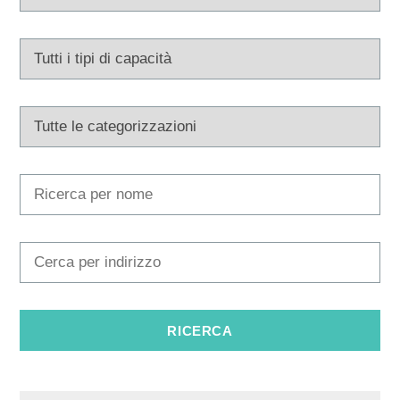
Multimedia
Tourist office
Safe in Dalmatia
it
+385 21 227 933
info@kastela-info.hr
Villa Nika, Kamberovo šetalište 30,
Indicazioni
21216 Kaštel Stari, Hrvatska