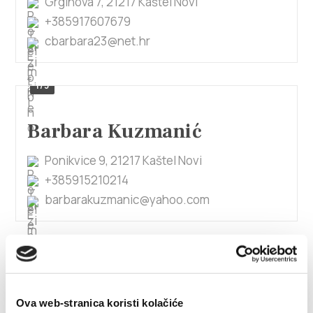
Grginova 7, 21217 Kaštel Novi
+385917607679
cbarbara23@net.hr
1/3
Barbara Kuzmanić
Ponikvice 9, 21217 Kaštel Novi
+385915210214
barbarakuzmanic@yahoo.com
Barbara Žiger
F. Tuđmana 225, 21214 Kaštel Gomilica
Ova web-stranica koristi kolačiće