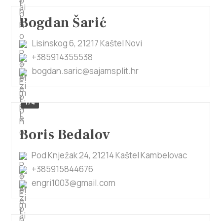
Bogdan Šarić
Lisinskog 6, 21217 Kaštel Novi
+385914355538
bogdan.saric@sajamsplit.hr
1/4
Boris Bedalov
Pod Knježak 24, 21214 Kaštel Kambelovac
+385915844676
engri1003@gmail.com