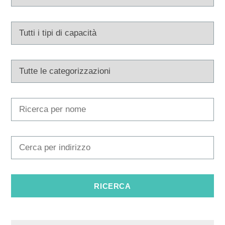
Tourist office
Safe in Dalmatia
it
+385 21 227 933
info@kastela-info.hr
Villa Nika, Kamberovo šetalište 30,
Indicazioni
21216 Kaštel Stari, Hrvatska