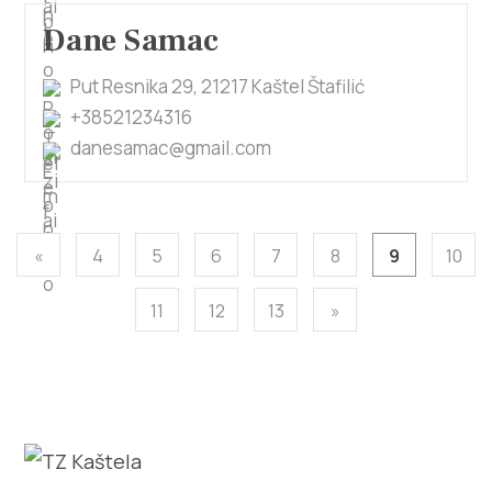
Dane Samac
Put Resnika 29, 21217 Kaštel Štafilić
+38521234316
danesamac@gmail.com
«
4
5
6
7
8
9
10
11
12
13
»