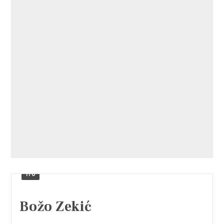
1/6
Božo Zekić