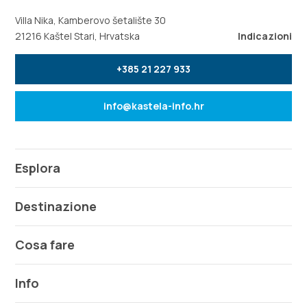
Villa Nika, Kamberovo šetalište 30
21216 Kaštel Stari, Hrvatska
Indicazioni
+385 21 227 933
info@kastela-info.hr
Esplora
Destinazione
Cosa fare
Info