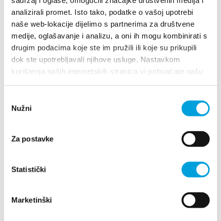
sadržaj i oglase, omogućili značajke društvenih medija i
analizirali promet. Isto tako, podatke o vašoj upotrebi
naše web-lokacije dijelimo s partnerima za društvene
medije, oglašavanje i analizu, a oni ih mogu kombinirati s
Branko Matić
drugim podacima koje ste im pružili ili koje su prikupili
dok ste upotrebljavali njihove usluge. Nastavkom
Težački put 2, 21214 Kaštel Kambelovac
korištenja naših internetskih stranica vi prihvaćate našu
+385912674731
upotrebu kolačića.
branko.matic@pivac.hr
Odabir
Nužni
pristanka
Cecilija Žulj
Za postavke
ULICA SVIH SVETIH 47, 21214 Kaštel Lukšić
Statistički
+385919105754
cuci.hr@gmail.com
Marketinški
1/4