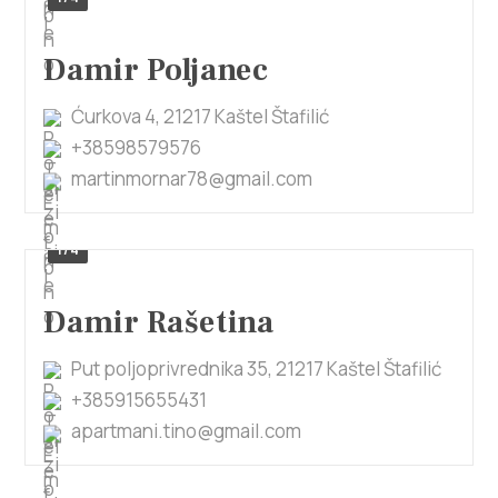
Damir Poljanec
Ćurkova 4, 21217 Kaštel Štafilić
+38598579576
martinmornar78@gmail.com
1/4
Damir Rašetina
Put poljoprivrednika 35, 21217 Kaštel Štafilić
+385915655431
apartmani.tino@gmail.com