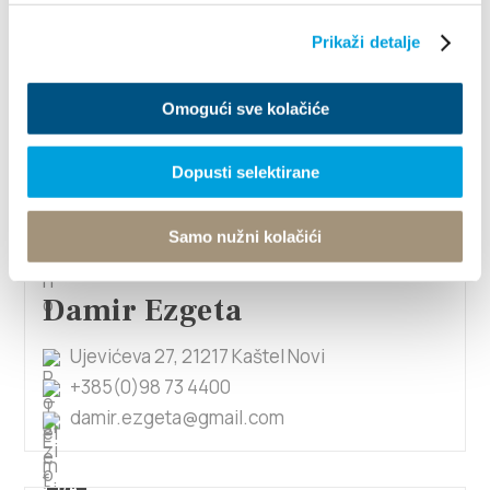
Prikaži detalje
Damir Ćuk
Put Štalija 24, 21217 Kaštel Stari
Omogući sve kolačiće
+385996565132
cuk.damir@gmail.com
Dopusti selektirane
Samo nužni kolačići
1/4
Damir Ezgeta
Ujevićeva 27, 21217 Kaštel Novi
+385(0)98 73 4400
damir.ezgeta@gmail.com
1/4