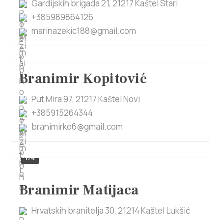
Gardijskih brigada 21, 21217 Kaštel Stari
+385989864126
marinazekic188@gmail.com
Branimir Kopitović
Put Mira 97, 21217 Kaštel Novi
+385915264344
branimirko6@gmail.com
1/4
Branimir Matijaca
Hrvatskih branitelja 30, 21214 Kaštel Lukšić