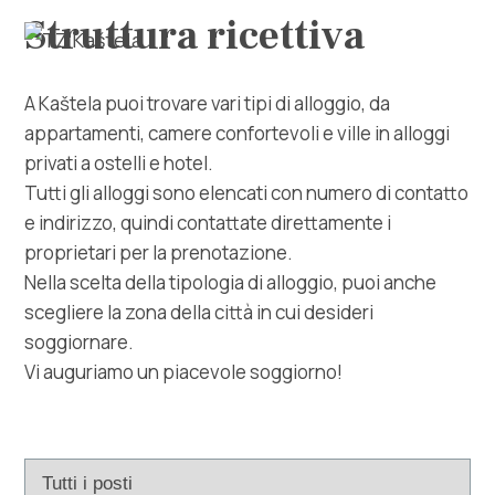
Struttura ricettiva
A Kaštela puoi trovare vari tipi di alloggio, da
appartamenti, camere confortevoli e ville in alloggi
privati ​​a ostelli e hotel.
Tutti gli alloggi sono elencati con numero di contatto
Esplora
e indirizzo, quindi contattate direttamente i
proprietari per la prenotazione.
Destinazione
Nella scelta della tipologia di alloggio, puoi anche
scegliere la zona della città in cui desideri
Cosa fare
soggiornare.
Vi auguriamo un piacevole soggiorno!
Info
Multimedia