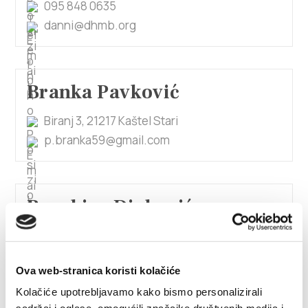
095 848 0635
danni@dhmb.org
Branka Pavković
Biranj 3, 21217 Kaštel Stari
p.branka59@gmail.com
Brankica Divković
Mišković
Put Butirića 14, 21214 Kaštel Kambelovac
Ova web-stranica koristi kolačiće
+38598867259
Kolačiće upotrebljavamo kako bismo personalizirali
dm.brankica@yahoo.com