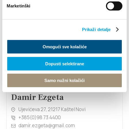
Marketinški
1/4
Damir Ćuk
Prikaži detalje
Put Štalija 24, 21217 Kaštel Stari
Omogući sve kolačiće
+385996565132
cuk.damir@gmail.com
Dopusti selektirane
1/4
Samo nužni kolačići
Damir Ezgeta
Ujevićeva 27, 21217 Kaštel Novi
+385(0)98 73 4400
damir.ezgeta@gmail.com