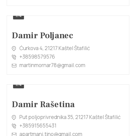
1/4
Damir Poljanec
Ćurkova 4, 21217 Kaštel Štafilić
+38598579576
martinmornar78@gmail.com
1/4
Damir Rašetina
Put poljoprivrednika 35, 21217 Kaštel Štafilić
+385915655431
apartmani.tino@gmail.com