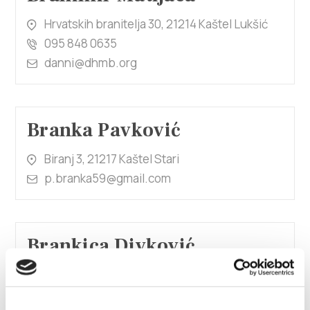
Hrvatskih branitelja 30, 21214 Kaštel Lukšić
095 848 0635
danni@dhmb.org
Branka Pavković
Biranj 3, 21217 Kaštel Stari
p.branka59@gmail.com
Brankica Divković
Mišković
Put Butirića 14, 21214 Kaštel Kambelovac