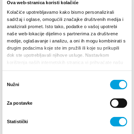
Ova web-stranica koristi kolačiće
+38598867259
dm.brankica@yahoo.com
Kolačiće upotrebljavamo kako bismo personalizirali
sadržaj i oglase, omogućili značajke društvenih medija i
analizirali promet. Isto tako, podatke o vašoj upotrebi
naše web-lokacije dijelimo s partnerima za društvene
Branko Matić
medije, oglašavanje i analizu, a oni ih mogu kombinirati s
drugim podacima koje ste im pružili ili koje su prikupili
Težački put 2, 21214 Kaštel Kambelovac
dok ste upotrebljavali njihove usluge. Nastavkom
+385912674731
korištenja naših internetskih stranica vi prihvaćate našu
branko.matic@pivac.hr
upotrebu kolačića.
Odabir
Nužni
pristanka
Cecilija Žulj
Za postavke
ULICA SVIH SVETIH 47, 21214 Kaštel Lukšić
+385919105754
Statistički
cuci.hr@gmail.com