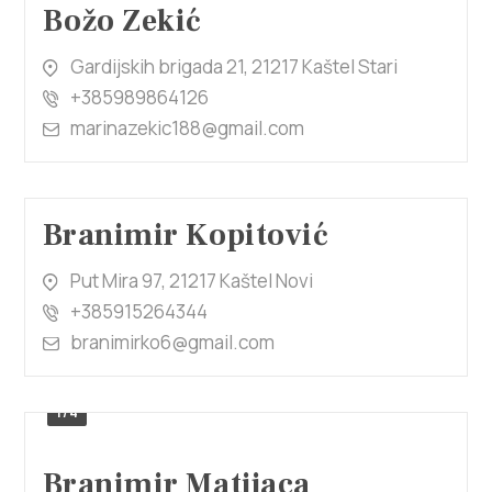
Božo Zekić
Gardijskih brigada 21, 21217 Kaštel Stari
+385989864126
marinazekic188@gmail.com
Branimir Kopitović
Put Mira 97, 21217 Kaštel Novi
+385915264344
branimirko6@gmail.com
1/4
Branimir Matijaca