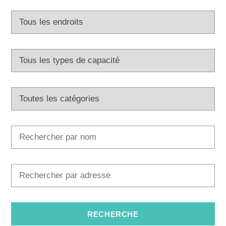
Multimédias
Office de tourisme
Safe in Dalmatia
fr
+385 21 227 933
info@kastela-info.hr
Villa Nika, Kamberovo šetalište 30,
Les directions
21216 Kaštel Stari, Hrvatska