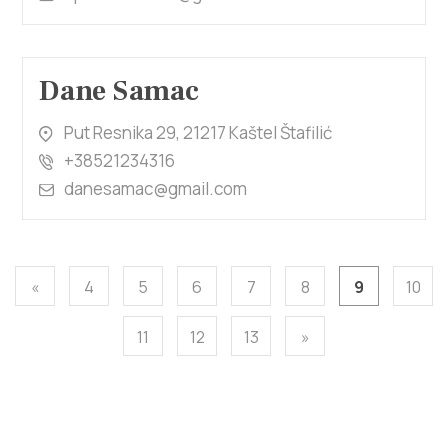
Dane Samac
Put Resnika 29, 21217 Kaštel Štafilić
+38521234316
danesamac@gmail.com
«
4
5
6
7
8
9
10
11
12
13
»