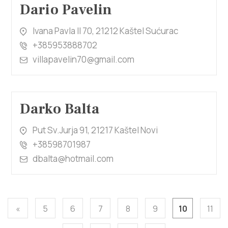
Dario Pavelin
Ivana Pavla II 70, 21212 Kaštel Sućurac
+385953888702
villapavelin70@gmail.com
Darko Balta
Put Sv.Jurja 91, 21217 Kaštel Novi
+38598701987
dbalta@hotmail.com
«
5
6
7
8
9
10
11