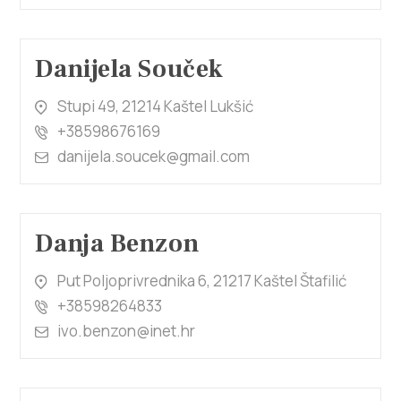
Danijela Souček
Stupi 49, 21214 Kaštel Lukšić
+38598676169
danijela.soucek@gmail.com
Danja Benzon
Put Poljoprivrednika 6, 21217 Kaštel Štafilić
+38598264833
ivo.benzon@inet.hr