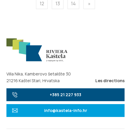
12
13
14
»
Villa Nika, Kamberovo šetalište 30
21216 Kaštel Stari, Hrvatska
Les directions
+385 21 227 933
info@kastela-info.hr