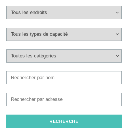
Multimédias
Office de tourisme
Safe in Dalmatia
fr
+385 21 227 933
info@kastela-info.hr
Villa Nika, Kamberovo šetalište 30,
Les directions
21216 Kaštel Stari, Hrvatska