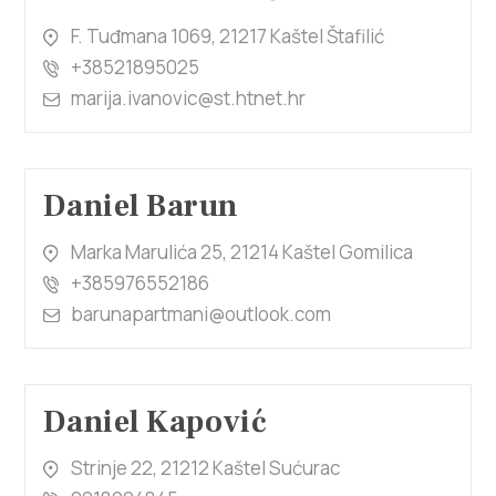
F. Tuđmana 1069, 21217 Kaštel Štafilić
+38521895025
marija.ivanovic@st.htnet.hr
Daniel Barun
Marka Marulića 25, 21214 Kaštel Gomilica
+385976552186
barunapartmani@outlook.com
Daniel Kapović
Strinje 22, 21212 Kaštel Sućurac