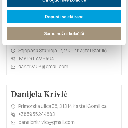
Dopusti selektirane
1/4
Samo nužni kolačići
Danijela Ivković - Cigić
Stjepana Štafileja 17, 21217 Kaštel Štafilić
+385915239404
danci2308@gmail.com
Danijela Krivić
Primorska ulica 36, 21214 Kaštel Gomilica
+385955244682
pansionkrivic@gmail.com