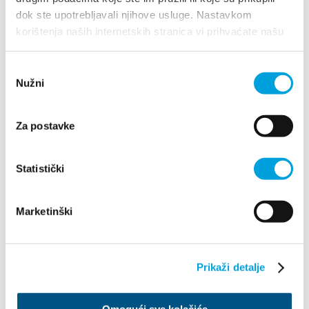
+38598589830
dok ste upotrebljavali njihove usluge. Nastavkom
danijela.baldic@gmail.com
korištenja naših internetskih stranica vi prihvaćate našu
upotrebu kolačića.
Odabir
Nužni
Danijela Čavka
pristanka
PUT STRINJE 35, 21212 Kaštel Sućurac
Za postavke
+385915485045
ca.danijela@gmail.com
Statistički
Marketinški
Prikaži detalje
Omogući sve kolačiće