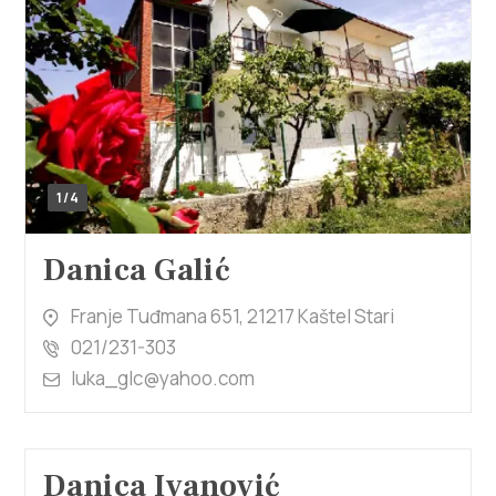
1/4
Danica Galić
Franje Tuđmana 651, 21217 Kaštel Stari
021/231-303
luka_glc@yahoo.com
Danica Ivanović