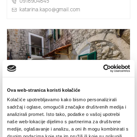
0918904845
katarina.kapo@gmail.com
Ova web-stranica koristi kolačiće
1/7
Kolačiće upotrebljavamo kako bismo personalizirali
sadržaj i oglase, omogućili značajke društvenih medija i
analizirali promet. Isto tako, podatke o vašoj upotrebi
Danijela Baldić
naše web-lokacije dijelimo s partnerima za društvene
medije, oglašavanje i analizu, a oni ih mogu kombinirati s
Brce1, 21217 Kaštel Stari
drugim podacima koje ste im pružili ili koje su prikupili