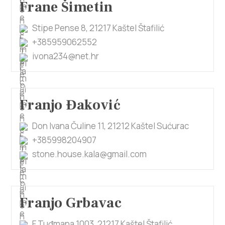
Frane Šimetin
Stipe Pense 8, 21217 Kaštel Štafilić
+385959062552
ivona234@net.hr
Franjo Đaković
Don Ivana Čuline 11, 21212 Kaštel Sućurac
+385998204907
stone.house.kala@gmail.com
Franjo Grbavac
F.Tuđmana 1003, 21217 Kaštel Štafilić