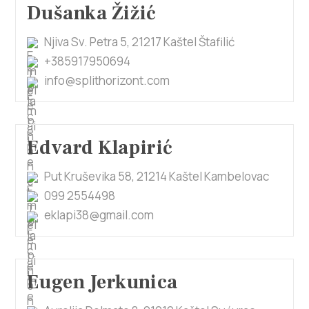
Dušanka Žižić
Njiva Sv. Petra 5, 21217 Kaštel Štafilić
+385917950694
info@splithorizont.com
Edvard Klapirić
Put Kruševika 58, 21214 Kaštel Kambelovac
099 2554498
eklapi38@gmail.com
Eugen Jerkunica