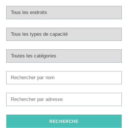
Multimédias
Office de tourisme
Safe in Dalmatia
fr
+385 21 227 933
info@kastela-info.hr
Villa Nika, Kamberovo šetalište 30,
Les directions
21216 Kaštel Stari, Hrvatska