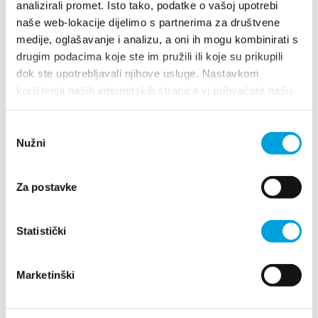
felica33@hotmail.com
analizirali promet. Isto tako, podatke o vašoj upotrebi
naše web-lokacije dijelimo s partnerima za društvene
medije, oglašavanje i analizu, a oni ih mogu kombinirati s
1/4
drugim podacima koje ste im pružili ili koje su prikupili
dok ste upotrebljavali njihove usluge. Nastavkom
Frane Benutić
korištenja naših internetskih stranica vi prihvaćate našu
upotrebu kolačića.
OB.K.TOMISLAVA 44, 21217 Kaštel Stari
Odabir
+385(0)91 582 9054
Nužni
pristanka
benuticsilvia@gmail.com
Za postavke
Frane Benutić
Statistički
PUT ZAGORACA 22, 21217 Kaštel Novi
Marketinški
+385915829054
benuticfrane@gmail.com