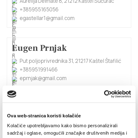
Aurelija Delmate 8, 21212 Kaštel Sućurac
+385955165056
egastellar1@gmail.com
Eugen Prnjak
Put poljoprivrednika 31, 21217 Kaštel Štafilić
+385951991466
eprnjak@gmail.com
Felica Šego
Ova web-stranica koristi kolačiće
Hrvatskog proljeća 3, 21212 Kaštel Sućurac
Kolačiće upotrebljavamo kako bismo personalizirali
0915983189
sadržaj i oglase, omogućili značajke društvenih medija i