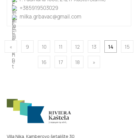
+385919503029
milka.grbavac@gmail.com
«
9
10
11
12
13
14
15
16
17
18
»
Villa Nika, Kamberovo šetalište 30