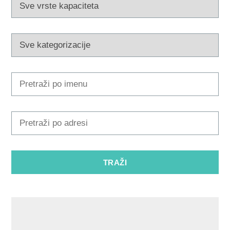
Multimedija
Turistički ured
Safe in Dalmatia
hr
+385 21 227 933
info@kastela-info.hr
Kutak za iznajmljivače