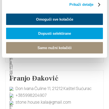
+385955523589
Prikaži detalje
kuzmanicfilka@gmail.com
Omogući sve kolačiće
Frane Šimetin
Dopusti selektirane
Stipe Pense 8, 21217 Kaštel Štafilić
+385959062552
Samo nužni kolačići
ivona234@net.hr
Franjo Đaković
Don Ivana Čuline 11, 21212 Kaštel Sućurac
+385998204907
stone.house.kala@gmail.com