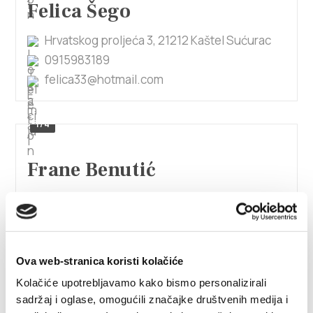
Felica Šego
Hrvatskog proljeća 3, 21212 Kaštel Sućurac
0915983189
felica33@hotmail.com
1/4
Frane Benutić
OB.K.TOMISLAVA 44, 21217 Kaštel Stari
+385(0)91 582 9054
benuticsilvia@gmail.com
Ova web-stranica koristi kolačiće
Kolačiće upotrebljavamo kako bismo personalizirali
sadržaj i oglase, omogućili značajke društvenih medija i
Frane Benutić