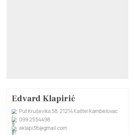
Villa Nika, Kamberovo šetalište 30,
Upute
21216 Kaštel Stari, Hrvatska
Edvard Klapirić
Put Kruševika 58, 21214 Kaštel Kambelovac
099 2554498
eklapi38@gmail.com