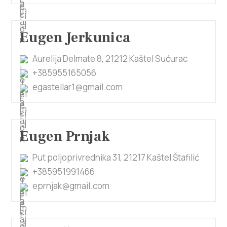
Eugen Jerkunica
Aurelija Delmate 8, 21212 Kaštel Sućurac
+385955165056
egastellar1@gmail.com
Eugen Prnjak
Put poljoprivrednika 31, 21217 Kaštel Štafilić
+385951991466
eprnjak@gmail.com