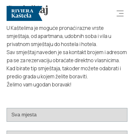
Smještaj
U Kaštelima je moguće pronaći razne vrste
smještaja, od apartmana, udobnih soba i vila u
privatnom smještaju do hostela i hotela.
Sav smještaj naveden je sa kontakt brojem i adresom
pa se za rezervaciju obraćate direktno vlasnicima.
Kad birate tip smještaja, također možete odabrati i
Istraži
predio grada u kojem želite boraviti.
Želimo vam ugodan boravak!
Destinacija
Što raditi
Info