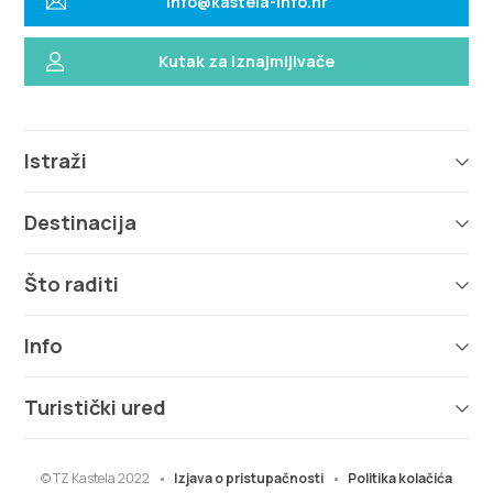
info@kastela-info.hr
Kutak za iznajmljivače
Istraži
Destinacija
Što raditi
Info
Turistički ured
© TZ Kastela 2022
Izjava o pristupačnosti
Politika kolačića