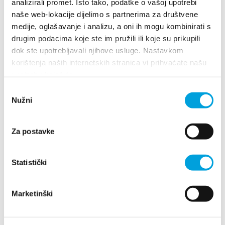
analizirali promet. Isto tako, podatke o vašoj upotrebi
naše web-lokacije dijelimo s partnerima za društvene
PUT ZAGORACA 22, 21217 Kaštel Novi
medije, oglašavanje i analizu, a oni ih mogu kombinirati s
+385915829054
drugim podacima koje ste im pružili ili koje su prikupili
benuticfrane@gmail.com
dok ste upotrebljavali njihove usluge. Nastavkom
korištenja naših internetskih stranica vi prihvaćate našu
upotrebu kolačića.
Frane Biočić
Odabir
Nužni
pristanka
Njiva Sv Petra 72, 21217 Kaštel Štafilić
+385913655822
Za postavke
etkfrbi@gmail.com
Statistički
Frane Kuzmanić
Marketinški
Stipe Pense 3, 21217 Kaštel Štafilić