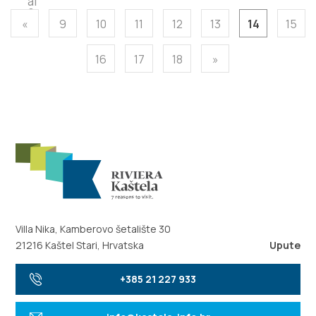
«
9
10
11
12
13
14
15
16
17
18
»
Villa Nika, Kamberovo šetalište 30
21216 Kaštel Stari, Hrvatska
Upute
+385 21 227 933