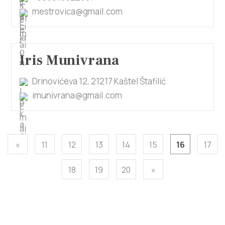
mestrovica@gmail.com
Iris Munivrana
Drinovićeva 12, 21217 Kaštel Štafilić
imunivrana@gmail.com
«
11
12
13
14
15
16
17
18
19
20
»