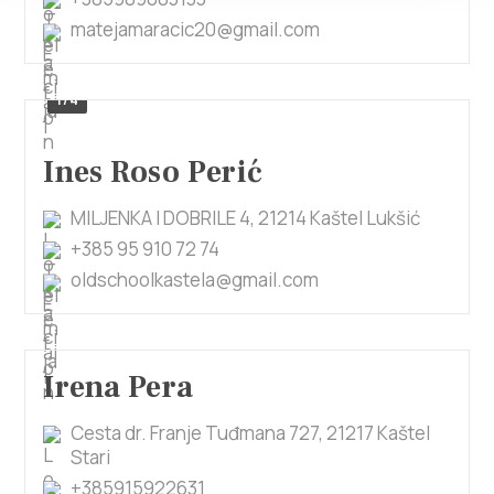
matejamaracic20@gmail.com
1/4
Ines Roso Perić
MILJENKA I DOBRILE 4, 21214 Kaštel Lukšić
+385 95 910 72 74
oldschoolkastela@gmail.com
Irena Pera
Cesta dr. Franje Tuđmana 727, 21217 Kaštel
Stari
+385915922631