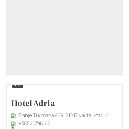
Villa Nika, Kamberovo šetalište 30,
Upute
21216 Kaštel Stari, Hrvatska
1/4
Hotel Adria
Franje Tuđmana 969, 21217 Kaštel Štafilić
+38521798140