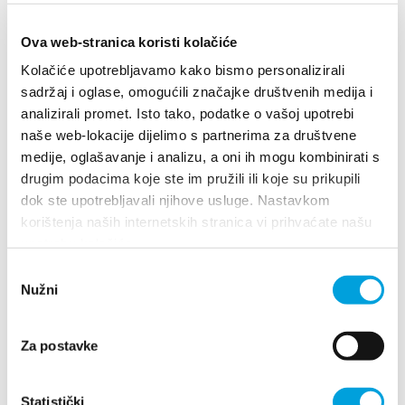
00385 21 270 400
sales@stacija-hotel.com
Ova web-stranica koristi kolačiće
Kolačiće upotrebljavamo kako bismo personalizirali
sadržaj i oglase, omogućili značajke društvenih medija i
Hotel Tamaris
analizirali promet. Isto tako, podatke o vašoj upotrebi
naše web-lokacije dijelimo s partnerima za društvene
Obala kralja Tomislava 38, 21214 Kaštel
medije, oglašavanje i analizu, a oni ih mogu kombinirati s
Kambelovac
drugim podacima koje ste im pružili ili koje su prikupili
021220333
dok ste upotrebljavali njihove usluge. Nastavkom
u.o.hoteltamaris@gmail.com
korištenja naših internetskih stranica vi prihvaćate našu
upotrebu kolačića.
http://hotel-tamaris.net
Odabir
Nužni
pristanka
Hrvoje Matijaca
Za postavke
Stupi 47, 21214 Kaštel Lukšić
+385915660964
Statistički