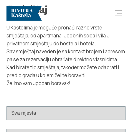
Smještaj
U Kaštelima je moguće pronaći razne vrste
smještaja, od apartmana, udobnih soba i vila u
privatnom smještaju do hostela i hotela.
Sav smještaj naveden je sa kontakt brojem i adresom
pa se za rezervaciju obraćate direktno vlasnicima.
Kad birate tip smještaja, također možete odabrati i
Istraži
predio grada u kojem želite boraviti.
Želimo vam ugodan boravak!
Destinacija
Što raditi
Info