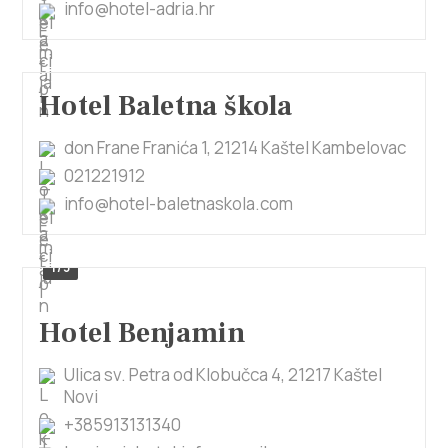
info@hotel-adria.hr
Hotel Baletna škola
don Frane Franića 1, 21214 Kaštel Kambelovac
021221912
info@hotel-baletnaskola.com
1/3
Hotel Benjamin
Ulica sv. Petra od Klobučca 4, 21217 Kaštel
Novi
+385913131340