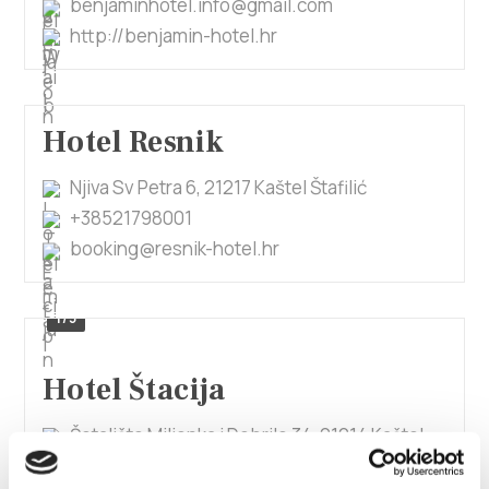
benjaminhotel.info@gmail.com
http://benjamin-hotel.hr
Hotel Resnik
Njiva Sv Petra 6, 21217 Kaštel Štafilić
+38521798001
booking@resnik-hotel.hr
1/5
Hotel Štacija
Šetalište Miljenka i Dobrile 34, 21214 Kaštel
Lukšić