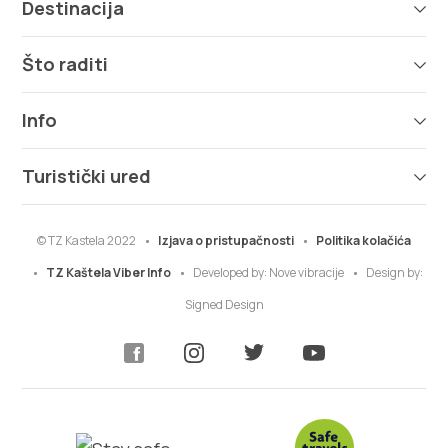
Destinacija
Što raditi
Info
Turistički ured
© TZ Kastela 2022
Izjava o pristupačnosti
Politika kolačića
TZ Kaštela Viber Info
Developed by:
Nove vibracije
Design by:
Signed Design