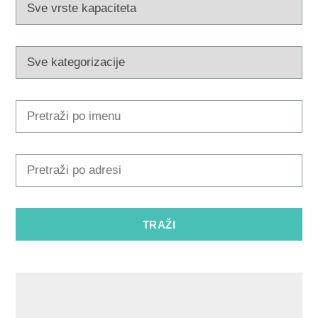
Multimedija
Turistički ured
Safe in Dalmatia
hr
+385 21 227 933
info@kastela-info.hr
Kutak za iznajmljivače