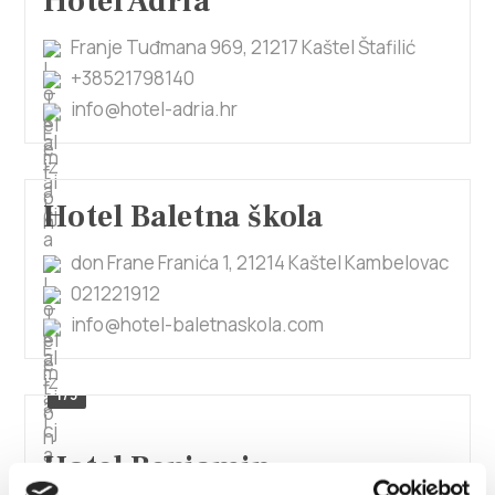
Hotel Adria
Franje Tuđmana 969, 21217 Kaštel Štafilić
+38521798140
info@hotel-adria.hr
Hotel Baletna škola
don Frane Franića 1, 21214 Kaštel Kambelovac
021221912
info@hotel-baletnaskola.com
1/3
Hotel Benjamin