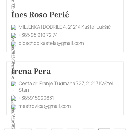
Ines Roso Perić
MILJENKA I DOBRILE 4, 21214 Kaštel Lukšić
+385 95 910 72 74
oldschoolkastela@gmail.com
Irena Pera
Cesta dr. Franje Tuđmana 727, 21217 Kaštel
Stari
+385915922631
mestrovica@gmail.com