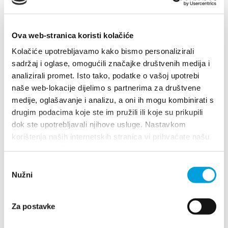
Ulica sv. Petra od Klobučca 4, 21217 Kaštel
Novi
+385913131340
Ova web-stranica koristi kolačiće
benjaminhotel.info@gmail.com
Kolačiće upotrebljavamo kako bismo personalizirali
http://benjamin-hotel.hr
sadržaj i oglase, omogućili značajke društvenih medija i
analizirali promet. Isto tako, podatke o vašoj upotrebi
naše web-lokacije dijelimo s partnerima za društvene
1/5
medije, oglašavanje i analizu, a oni ih mogu kombinirati s
drugim podacima koje ste im pružili ili koje su prikupili
Hotel Štacija
dok ste upotrebljavali njihove usluge. Nastavkom
korištenja naših internetskih stranica vi prihvaćate našu
Šetalište Miljenka i Dobrile 34, 21214 Kaštel
upotrebu kolačića.
Lukšić
Odabir
00385 21 270 400
Nužni
pristanka
sales@stacija-hotel.com
Za postavke