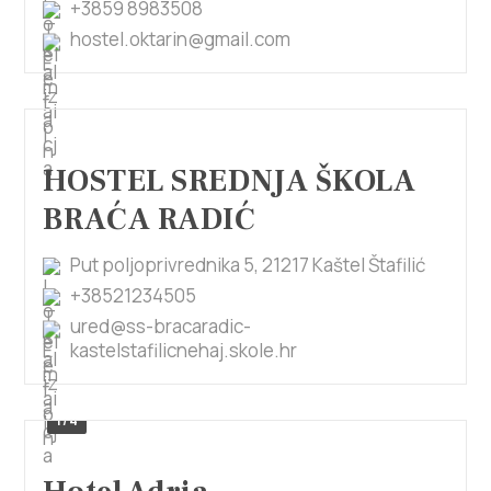
+3859 8983508
hostel.oktarin@gmail.com
HOSTEL SREDNJA ŠKOLA
BRAĆA RADIĆ
Put poljoprivrednika 5, 21217 Kaštel Štafilić
+38521234505
ured@ss-bracaradic-
kastelstafilicnehaj.skole.hr
1/4