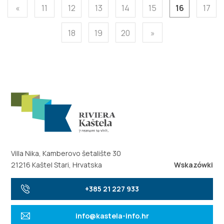
«
11
12
13
14
15
16
17
18
19
20
»
Villa Nika, Kamberovo šetalište 30
21216 Kaštel Stari, Hrvatska
Wskazówki
+385 21 227 933
info@kastela-info.hr