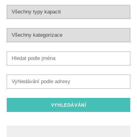
Multimédia
Safe in Dalmatia
cs
+385 21 227 933
info@kastela-info.hr
Villa Nika, Kamberovo šetalište 30,
Wskazówki
21216 Kaštel Stari, Hrvatska