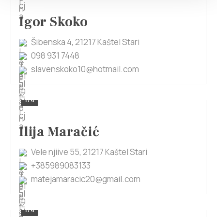
Igor Skoko
Šibenska 4, 21217 Kaštel Stari
098 931 7448
slavenskoko10@hotmail.com
1/4
Ilija Maračić
Vele njiive 55, 21217 Kaštel Stari
+385989083133
matejamaracic20@gmail.com
1/4