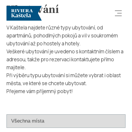
Ubytování
V Kaštela najdete různé typy ubytování, od
apartmánů, pohodlných pokojů a vil v soukromém
ubytování až po hostely a hotely.
Veškeré ubytování je uvedeno s kontaktním číslem a
adresou, takže pro rezervaci kontaktujete přímo
majitele.
Prozkoumej
Při výběru typu ubytování si můžete vybrat i oblast
města, ve které se chcete ubytovat.
Destinace
Přejeme vám příjemný pobyt!
Co dělat
Info