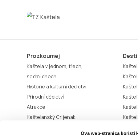
Prozkoumej
Dest
Kaštela v jednom, třech,
Kaštel 
sedmi dnech
Kaštel
Historie a kulturní dědictví
Kaštel
Přírodní dědictví
Kaštel
Atrakce
Kaštel
Kaštelanský Crljenak
Kašte
Miljenko a Dobrila
Kaštel
Ova web-stranica koristi 
Marina Kaštela