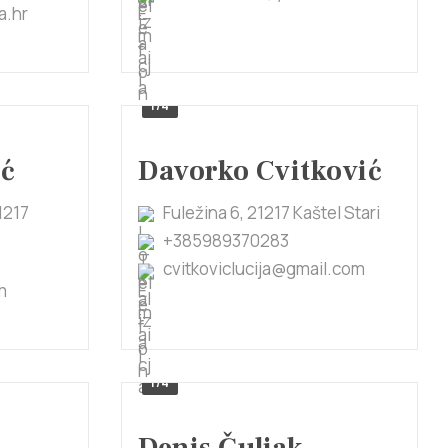
a.hr
1/4
ić
Davorko Cvitković
1217
Fuležina 6, 21217 Kaštel Stari
+385989370283
cvitkoviclucija@gmail.com
m
1/4