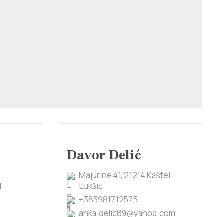
Davor Delić
l
Majurine 41, 21214 Kaštel
l
Lukšić
+385981712575
anka.delic89@yahoo.com