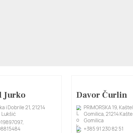
 Jurko
Davor Čurlin
ka i Dobrile 21, 21214
PRIMORSKA 19, Kašte
 Lukšić
Gomilica, 21214 Kašte
Gomilica
19897097,
98815484
+385 91 230 82 51