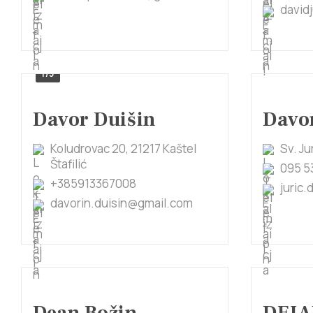
david
1/5
Davor Duišin
Davor
Koludrovac 20, 21217 Kaštel
Sv. Ju
Štafilić
095 5
+385913367008
juric
davorin.duisin@gmail.com