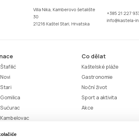
Villa Nika, Kamberovo šetalište
+385 21 227 93
30
info@kastela-in
21216 Kaštel Stari, Hrvatska
inace
Co dělat
Štafilić
Kaštelské pláže
 Novi
Gastronomie
 Stari
Noční život
 Gomilica
Sport a aktivita
 Sućurac
Akce
l Kambelovac
 Lukšić
kolačiće