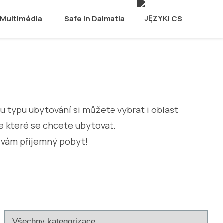
Multimédia
Safe in Dalmatia
CS
.
ru typu ubytování si můžete vybrat i oblast
e které se chcete ubytovat.
 vám příjemný pobyt!