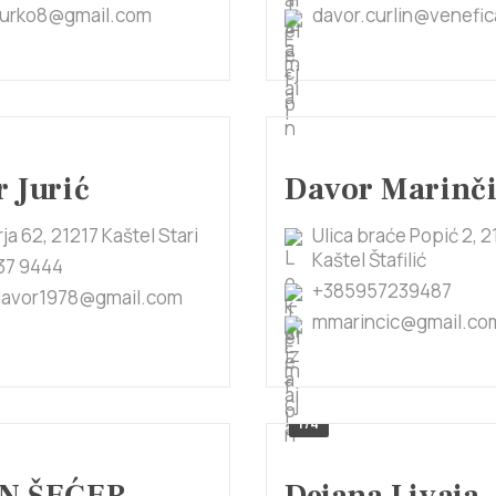
jurko8@gmail.com
davor.curlin@venefic
 Jurić
Davor Marinč
rja 62, 21217 Kaštel Stari
Ulica braće Popić 2, 2
Kaštel Štafilić
37 9444
+385957239487
.davor1978@gmail.com
mmarincic@gmail.co
1/4