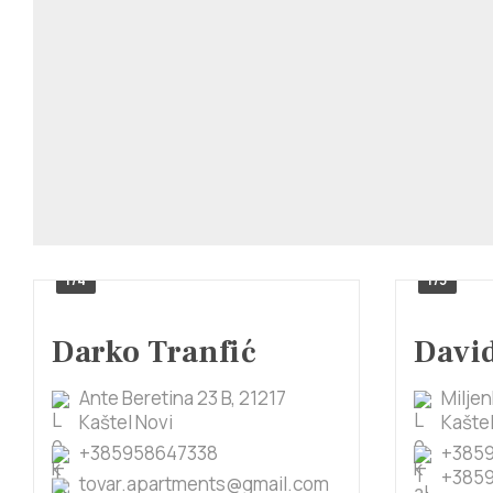
1/4
1/5
Darko Tranfić
David
Ante Beretina 23 B, 21217
Miljen
Kaštel Novi
Kaštel
+385958647338
+3859
+385
tovar.apartments@gmail.com