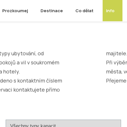
Prozkoumej
Destinace
Co dělat
Info
typy ubytování, od
majitele
okojů a vil v soukromém
Při výbě
a hotely.
města, v
edeno s kontaktním číslem
Přejeme
ervaci kontaktujete přímo