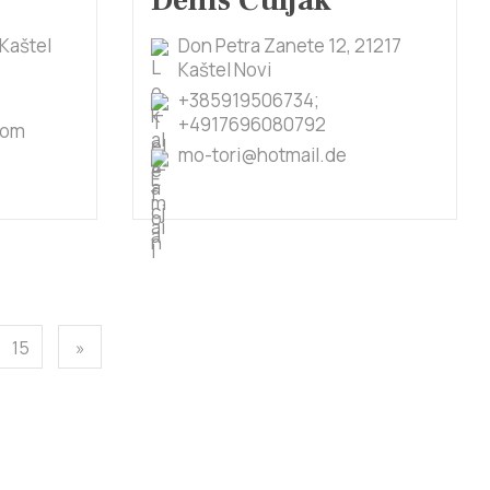
Denis Čuljak
 Kaštel
Don Petra Zanete 12, 21217
Kaštel Novi
+385919506734;
+4917696080792
com
mo-tori@hotmail.de
15
»