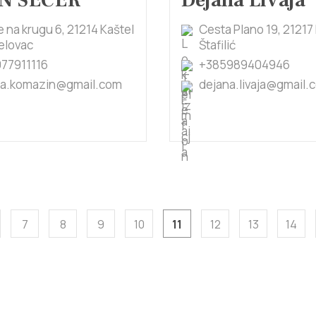
N ŠEĆER
Dejana Livaja
 na krugu 6, 21214 Kaštel
Cesta Plano 19, 21217
lovac
Štafilić
77911116
+385989404946
ina.komazin@gmail.com
dejana.livaja@gmail.
7
8
9
10
11
12
13
14