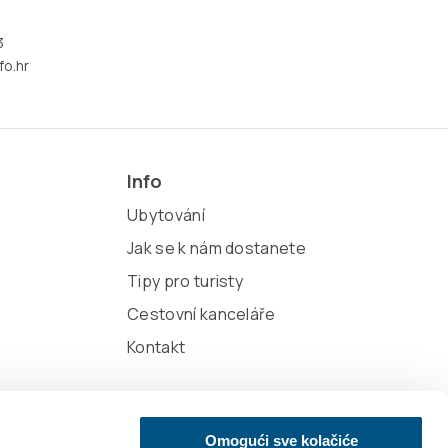
3
fo.hr
Info
Ubytování
Jak se k nám dostanete
Tipy pro turisty
Cestovní kanceláře
Kontakt
Omogući sve kolačiće