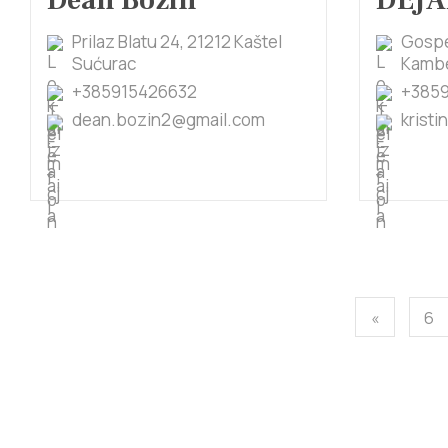
Dean Božin
DEJA
Prilaz Blatu 24, 21212 Kaštel
Gospe
Sućurac
Kambe
+385915426632
+3859
dean.bozin2@gmail.com
krist
«
6