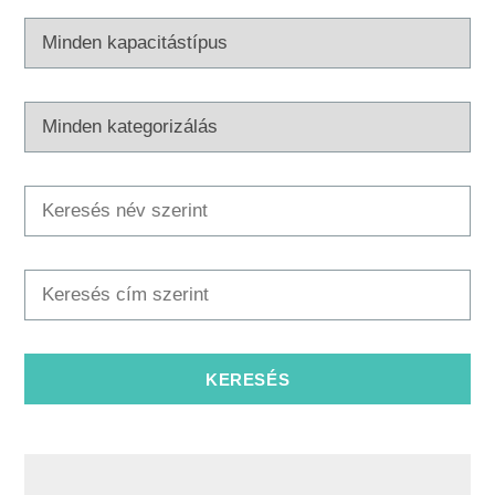
Multimédia
Safe in Dalmatia
hu
+385 21 227 933
info@kastela-info.hr
Villa Nika, Kamberovo šetalište 30,
Útvonalak
21216 Kaštel Stari, Hrvatska