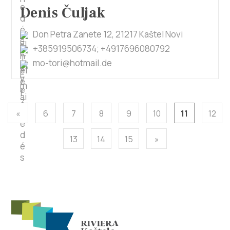
Denis Čuljak
Don Petra Zanete 12, 21217 Kaštel Novi
+385919506734; +4917696080792
mo-tori@hotmail.de
«
6
7
8
9
10
11
12
13
14
15
»