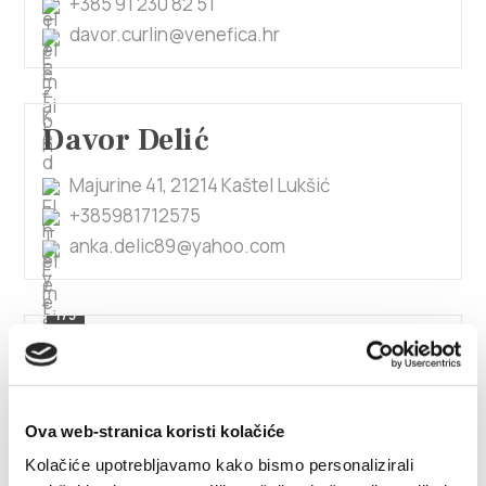
+385 91 230 82 51
davor.curlin@venefica.hr
Davor Delić
Majurine 41, 21214 Kaštel Lukšić
+385981712575
anka.delic89@yahoo.com
1/5
Davor Duišin
Koludrovac 20, 21217 Kaštel Štafilić
Ova web-stranica koristi kolačiće
+385913367008
Kolačiće upotrebljavamo kako bismo personalizirali