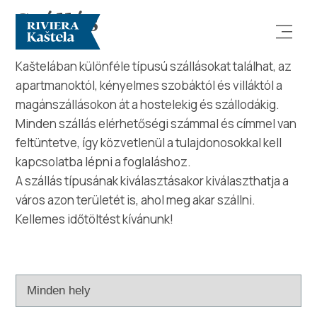
Szállás
Kaštelában különféle típusú szállásokat találhat, az
apartmanoktól, kényelmes szobáktól és villáktól a
magánszállásokon át a hostelekig és szállodákig.
Minden szállás elérhetőségi számmal és címmel van
feltüntetve, így közvetlenül a tulajdonosokkal kell
kapcsolatba lépni a foglaláshoz.
Vizsgálja meg
A szállás típusának kiválasztásakor kiválaszthatja a
város azon területét is, ahol meg akar szállni.
Rendeltetési hely
Kellemes időtöltést kívánunk!
Mit kell tenni?
Info