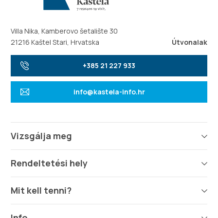
Villa Nika, Kamberovo šetalište 30
21216 Kaštel Stari, Hrvatska
Útvonalak
+385 21 227 933
info@kastela-info.hr
Vizsgálja meg
Rendeltetési hely
Mit kell tenni?
Info