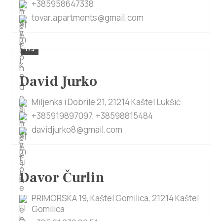
+385958647338
tovar.apartments@gmail.com
1/5
David Jurko
Miljenka i Dobrile 21, 21214 Kaštel Lukšić
+385919897097, +38598815484
davidjurko8@gmail.com
Davor Čurlin
PRIMORSKA 19, Kaštel Gomilica, 21214 Kaštel
Gomilica