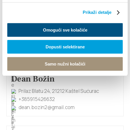
1/4
Prikaži detalje
Davorko Cvitković
Omogući sve kolačiće
Fuležina 6, 21217 Kaštel Stari
+385989370283
Dopusti selektirane
cvitkoviclucija@gmail.com
Samo nužni kolačići
Dean Božin
Prilaz Blatu 24, 21212 Kaštel Sućurac
+385915426632
dean.bozin2@gmail.com