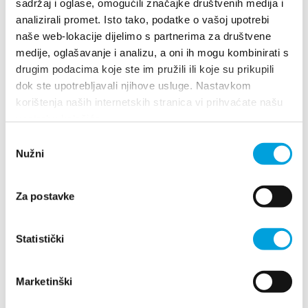
davorin.duisin@gmail.com
sadržaj i oglase, omogućili značajke društvenih medija i
analizirali promet. Isto tako, podatke o vašoj upotrebi
naše web-lokacije dijelimo s partnerima za društvene
medije, oglašavanje i analizu, a oni ih mogu kombinirati s
Davor Jurić
drugim podacima koje ste im pružili ili koje su prikupili
dok ste upotrebljavali njihove usluge. Nastavkom
Sv. Jurja 62, 21217 Kaštel Stari
korištenja naših internetskih stranica vi prihvaćate našu
095 537 9444
upotrebu kolačića.
juric.davor1978@gmail.com
Odabir
Nužni
pristanka
Za postavke
Davor Marinčić
Ulica braće Popić 2, 21217 Kaštel Štafilić
Statistički
+385957239487
mmarincic@gmail.com
Marketinški