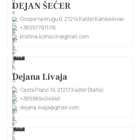
DEJAN ŠEĆER
Gospe na krugu 6, 21214 Kaštel Kambelovac
+385977911116
kristina.komazin@gmail.com
1/4
Dejana Livaja
Cesta Plano 19, 21217 Kaštel Štafilić
+385989404946
dejana.livaja@gmail.com
1/4