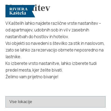
Nastanitev
V Kaštelih lahko najdete različne vrste nastanitev –
od apartmajev, udobnih sob in vil v zasebnih
nastanitvah do hostlov in hotelov.
Vsi objekti so navedeni s številko za stik in naslovom,
zato se lahko za rezervacijo obrnete neposredno na
lastnike.
Raziščite
Ko izberete vrsto nastanitve, lahko izberete tudi
predel mesta, kjer želite bivati.
Destinacija
Želimo vam prijetno bivanje!
Kaj početi
Info