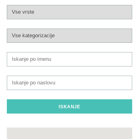
Multimedija
Safe in Dalmatia
sl
+385 21 227 933
info@kastela-info.hr
Villa Nika, Kamberovo šetalište 30,
Navodila
21216 Kaštel Stari, Hrvatska