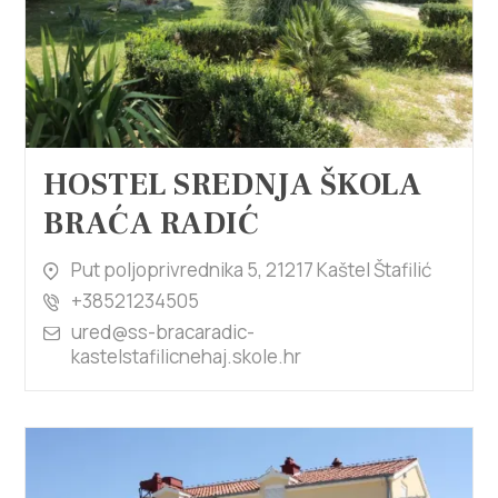
HOSTEL SREDNJA ŠKOLA
BRAĆA RADIĆ
Put poljoprivrednika 5, 21217 Kaštel Štafilić
+38521234505
ured@ss-bracaradic-
kastelstafilicnehaj.skole.hr