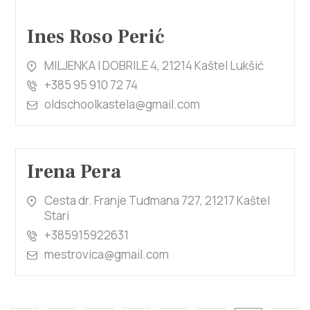
Ines Roso Perić
MILJENKA I DOBRILE 4, 21214 Kaštel Lukšić
+385 95 910 72 74
oldschoolkastela@gmail.com
Irena Pera
Cesta dr. Franje Tuđmana 727, 21217 Kaštel
Stari
+385915922631
mestrovica@gmail.com