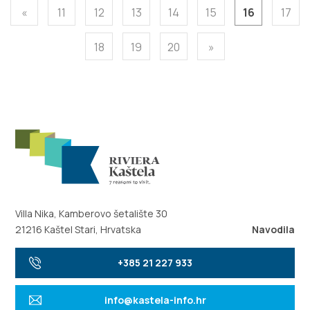
«
11
12
13
14
15
16
17
18
19
20
»
Villa Nika, Kamberovo šetalište 30
21216 Kaštel Stari, Hrvatska
Navodila
+385 21 227 933
info@kastela-info.hr