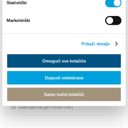
Statistički
Ulica sv. Petra od Klobučca 4, 21217 Kaštel
Novi
+385913131340
Marketinški
benjaminhotel.info@gmail.com
http://benjamin-hotel.hr
Prikaži detalje
1/5
Omogući sve kolačiće
Hotel Štacija
Dopusti selektirane
Šetalište Miljenka i Dobrile 34, 21214 Kaštel
Lukšić
Samo nužni kolačići
00385 21 270 400
sales@stacija-hotel.com