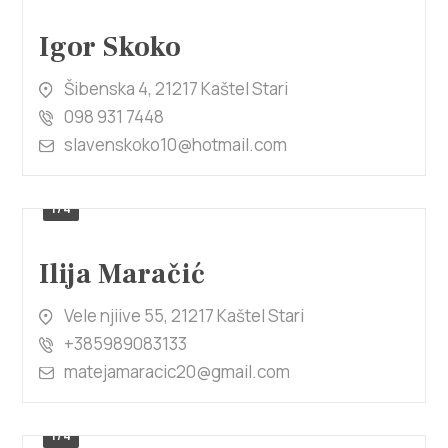
Igor Skoko
Šibenska 4, 21217 Kaštel Stari
098 931 7448
slavenskoko10@hotmail.com
1/4
Ilija Maračić
Vele njiive 55, 21217 Kaštel Stari
+385989083133
matejamaracic20@gmail.com
1/4