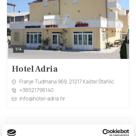
1/4
Hotel Adria
Franje Tuđmana 969, 21217 Kaštel Štafilić
+38521798140
info@hotel-adria.hr
Hotel Baletna škola