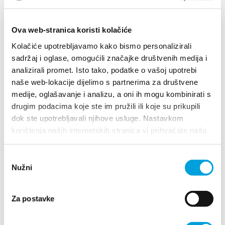
don Frane Franića 1, 21214 Kaštel Kambelovac
021221912
Ova web-stranica koristi kolačiće
info@hotel-baletnaskola.com
Kolačiće upotrebljavamo kako bismo personalizirali
sadržaj i oglase, omogućili značajke društvenih medija i
analizirali promet. Isto tako, podatke o vašoj upotrebi
naše web-lokacije dijelimo s partnerima za društvene
medije, oglašavanje i analizu, a oni ih mogu kombinirati s
drugim podacima koje ste im pružili ili koje su prikupili
dok ste upotrebljavali njihove usluge. Nastavkom
korištenja naših internetskih stranica vi prihvaćate našu
upotrebu kolačića.
Odabir
Nužni
pristanka
1/3
Za postavke
Hotel Benjamin