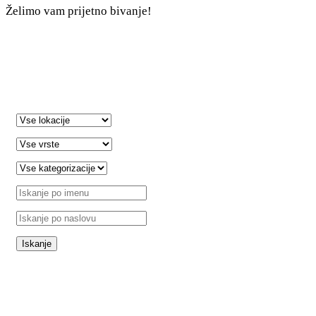
Želimo vam prijetno bivanje!
sl
+385 21 227 933
info@kastela-info.hr
Villa Nika, Kamberovo šetalište 30,
21216 Kaštel Stari, Hrvatska