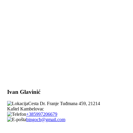
Ivan Glavinić
Cesta Dr. Franje Tuđmana 459, 21214
Kaštel Kambelovac
+385997206679
bingocb@gmail.com