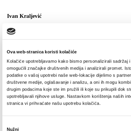
Ivan Kraljević
Ivana Pavla II 43, 21212 Kaštel Sućurac
+385(0)21 224 421
ikraljevic47@gmail.com
Ova web-stranica koristi kolačiće
Kolačiće upotrebljavamo kako bismo personalizirali sadržaj i
Ivan Križan
omogućili značajke društvenih medija i analizirali promet. Ist
Majurina 13, 21214 Kaštel Lukšić
podatke o vašoj upotrebi naše web-lokacije dijelimo s partne
098 761 154
društvene medije, oglašavanje i analizu, a oni ih mogu kombin
ivanana1111@hotmail.com
drugim podacima koje ste im pružili ili koje su prikupili dok st
upotrebljavali njihove usluge. Nastavkom korištenja naših int
stranica vi prihvaćate našu upotrebu kolačića.
1/4
Ivan Kurbaša
Odabir
Nužni
pristanka