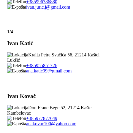
+385996386880
ivan.juric.j@gmail.com
1/4
Ivan Katić
Kralja Petra Svačića 56, 21214 Kaštel
Lukšić
+385955851726
ana.katic99@gmail.com
Ivan Kovač
Don Frane Bege 52, 21214 Kaštel
Kambelovac
+385977877649
anakovac100@yahoo.com