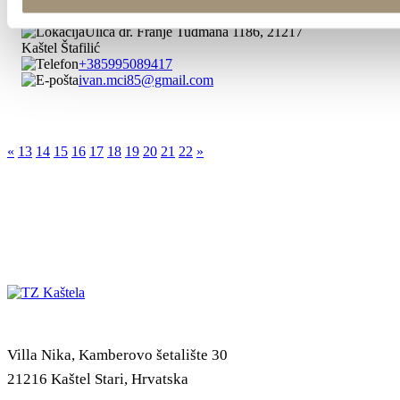
Ulica dr. Franje Tuđmana 1186, 21217
Kaštel Štafilić
+385995089417
ivan.mci85@gmail.com
«
13
14
15
16
17
18
19
20
21
22
»
Villa Nika, Kamberovo šetalište 30
21216 Kaštel Stari, Hrvatska