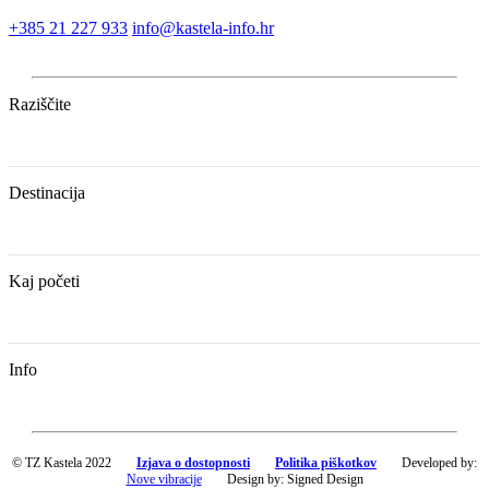
+385 21 227 933
info@kastela-info.hr
Raziščite
Destinacija
Kaj početi
Info
© TZ Kastela 2022
Izjava o dostopnosti
Politika piškotkov
Developed by:
Nove vibracije
Design by:
Signed Design