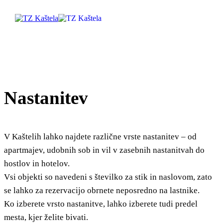
Raziščite
Nastanitev
Destinacija
Kaj početi
V Kaštelih lahko najdete različne vrste nastanitev – od
apartmajev, udobnih sob in vil v zasebnih nastanitvah do
Info
hostlov in hotelov.
Vsi objekti so navedeni s številko za stik in naslovom, zato
Multimedija
se lahko za rezervacijo obrnete neposredno na lastnike.
Ko izberete vrsto nastanitve, lahko izberete tudi predel
Safe in Dalmatia
mesta, kjer želite bivati.