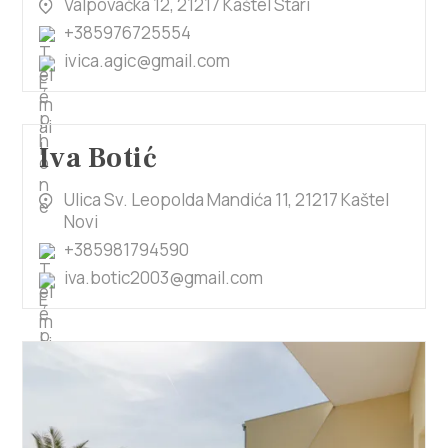
Valpovačka 12, 21217 Kaštel Stari
+385976725554
ivica.agic@gmail.com
Iva Botić
Ulica Sv. Leopolda Mandića 11, 21217 Kaštel
Novi
+385981794590
iva.botic2003@gmail.com