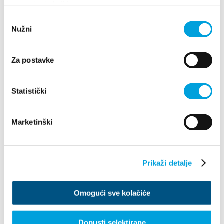
upotrebu kolačića.
Baricevic01@gmail.com
Odabir
Nužni
pristanka
1/4
Za postavke
Ivan Bazina
Statistički
Put Smokvinca 21, 21217 Kaštel Stari
+385981709781
Marketinški
bazigazi@gmail.com
1/5
Prikaži detalje
Ivan Boljat
Omogući sve kolačiće
Put Smokvice 17, 21214 Kaštel Kambelovac
Dopusti selektirane