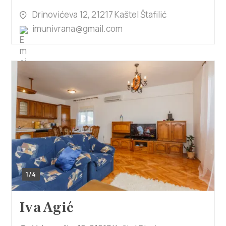
Drinovićeva 12, 21217 Kaštel Štafilić
imunivrana@gmail.com
1/4
Iva Agić