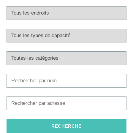
Multimédias
Office de tourisme
Safe in Dalmatia
fr
+385 21 227 933
info@kastela-info.hr
Villa Nika, Kamberovo šetalište 30,
Les directions
21216 Kaštel Stari, Hrvatska