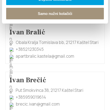
+385923240955
mirjanaboljat@web.de
Samo nužni kolačići
Ivan Bralić
Obala Kralja Tomislava bb, 21217 Kaštel Stari
+38521230345
apartbralic.kastela@gmail.com
Ivan Brečić
Put Smokvinca 38, 21217 Kaštel Stari
+385959019614
brecic.ivan@gmail.com