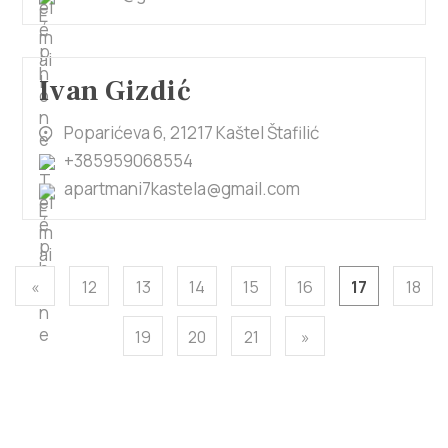
Ivan Gizdić
Poparićeva 6, 21217 Kaštel Štafilić
+385959068554
apartmani7kastela@gmail.com
«
12
13
14
15
16
17
18
19
20
21
»