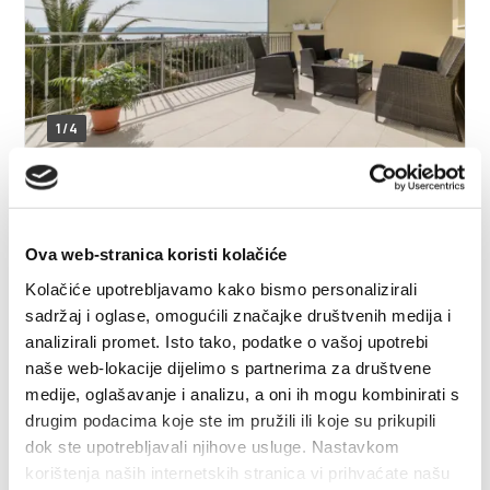
1/4
Ivan Ajutantov
I. Pavla II 127, 21214 Kaštel Kambelovac
Ova web-stranica koristi kolačiće
+385989141495
Kolačiće upotrebljavamo kako bismo personalizirali
iajutantov@gmail.com
sadržaj i oglase, omogućili značajke društvenih medija i
analizirali promet. Isto tako, podatke o vašoj upotrebi
naše web-lokacije dijelimo s partnerima za društvene
medije, oglašavanje i analizu, a oni ih mogu kombinirati s
Ivan Baričević
drugim podacima koje ste im pružili ili koje su prikupili
dok ste upotrebljavali njihove usluge. Nastavkom
Luke Botića 7, 21217 Kaštel Novi
korištenja naših internetskih stranica vi prihvaćate našu
+385916115906