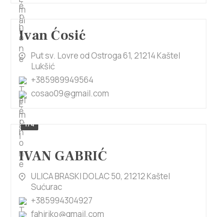
Ivan Ćosić
Put sv. Lovre od Ostroga 61, 21214 Kaštel
Lukšić
+385989949564
cosao09@gmail.com
1/4
IVAN GABRIĆ
ULICA BRASKI DOLAC 50, 21212 Kaštel
Sućurac
+385994304927
fahiriko@gmail.com