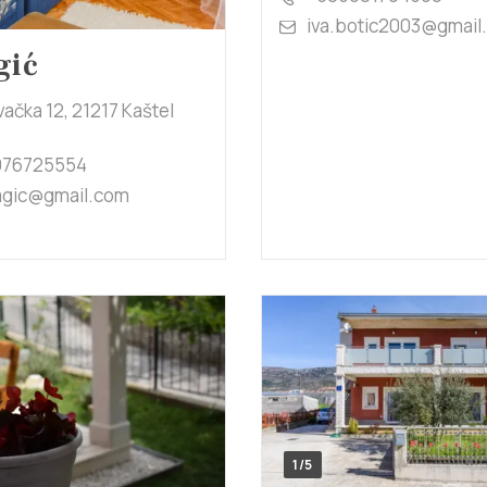
iva.botic2003@gmail
gić
ačka 12, 21217 Kaštel
976725554
.agic@gmail.com
1/5