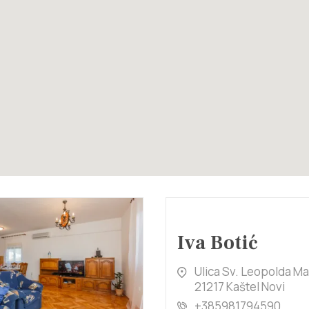
Iva Botić
Ulica Sv. Leopolda Ma
21217 Kaštel Novi
+385981794590