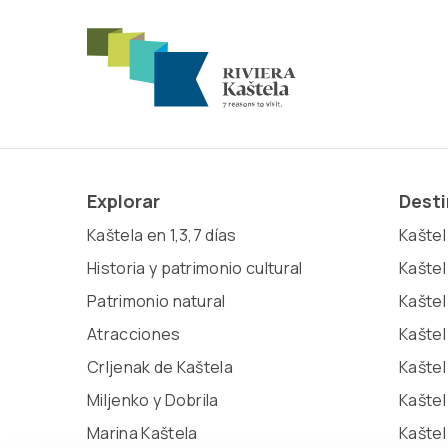
Explorar
Dest
Kaštela en 1,3,7 días
Kaštel 
Historia y patrimonio cultural
Kaštel
Patrimonio natural
Kaštel
Atracciones
Kaštel
Crljenak de Kaštela
Kaštel
Miljenko y Dobrila
Kašte
Marina Kaštela
Kaštel