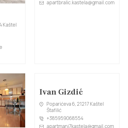
apartbralic.kastela@gmail.com
4 Kaštel
e
Ivan Gizdić
Poparićeva 6, 21217 Kaštel
Štafilić
+385959068554
apartmani7kastela@gmail.com