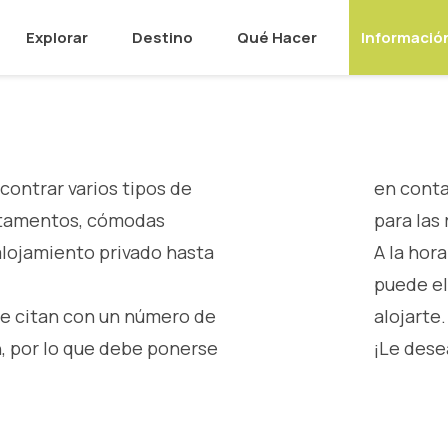
Explorar
Destino
Qué Hacer
Informació
contrar varios tipos de
en conta
rtamentos, cómodas
para las 
 alojamiento privado hasta
A la hor
puede el
se citan con un número de
alojarte
, por lo que debe ponerse
¡Le dese