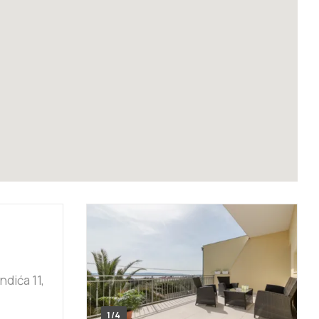
ndića 11,
1/4