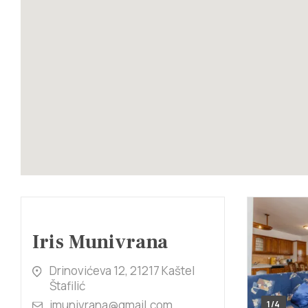
Iris Munivrana
Drinovićeva 12, 21217 Kaštel
Štafilić
imunivrana@gmail.com
1/4