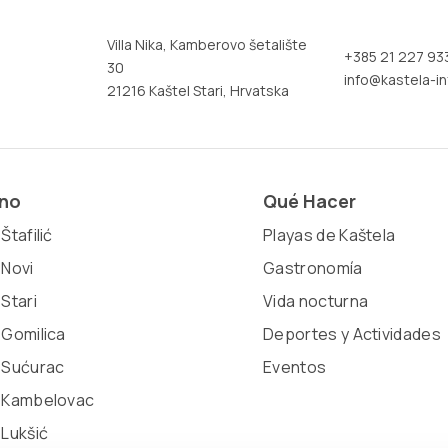
Villa Nika, Kamberovo šetalište
+385 21 227 93
30
info@kastela-in
21216 Kaštel Stari, Hrvatska
ino
Qué Hacer
Štafilić
Playas de Kaštela
 Novi
Gastronomía
 Stari
Vida nocturna
 Gomilica
Deportes y Actividades
 Sućurac
Eventos
l Kambelovac
 Lukšić