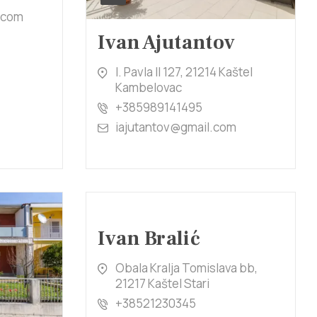
.com
Ivan Ajutantov
I. Pavla II 127, 21214 Kaštel
Kambelovac
+385989141495
iajutantov@gmail.com
Ivan Bralić
Obala Kralja Tomislava bb,
21217 Kaštel Stari
+38521230345