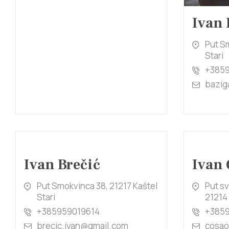
Ivan 
Put Sm
Stari
+3859
bazig
Ivan Brečić
Ivan 
Put Smokvinca 38, 21217 Kaštel
Put sv
Stari
21214 
+385959019614
+385
brecic.ivan@gmail.com
cosa