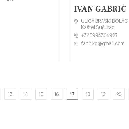
IVAN GABRIĆ
ULICA BRASKI DOLAC 
Kaštel Sućurac
+385994304927
fahiriko@gmail.com
13
14
15
16
17
18
19
20