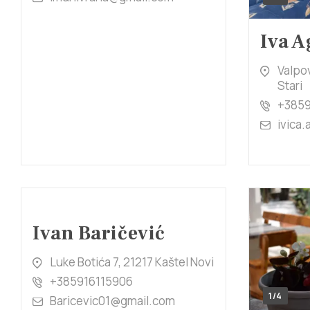
Iva A
Valpov
Stari
+385
ivica
Ivan Baričević
Luke Botića 7, 21217 Kaštel Novi
+385916115906
1/4
Baricevic01@gmail.com