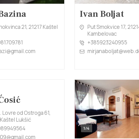
Bazina
Ivan Boljat
okvinca 21, 21217 Kaštel
Put Smokvice 17, 2121
Kambelovac
81709781
+385923240955
azi@gmail.com
mirjanaboljat@web.d
Ćosić
. Lovre od Ostroga 61,
Kaštel Lukšić
989949564
1/4
o09@gmail.com