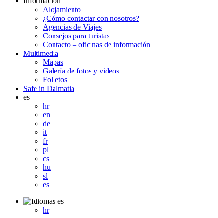
Información
Alojamiento
¿Cómo contactar con nosotros?
Agencias de Viajes
Consejos para turistas
Contacto – oficinas de información
Multimedia
Mapas
Galería de fotos y videos
Folletos
Safe in Dalmatia
es
hr
en
de
it
fr
pl
cs
hu
sl
es
es
hr