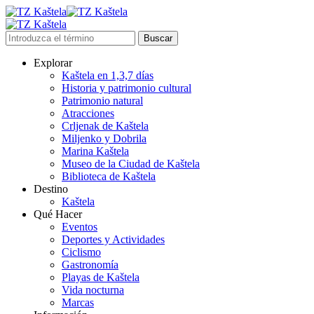
Explorar
Kaštela en 1,3,7 días
Historia y patrimonio cultural
Patrimonio natural
Atracciones
Crljenak de Kaštela
Miljenko y Dobrila
Marina Kaštela
Museo de la Ciudad de Kaštela
Biblioteca de Kaštela
Destino
Kaštela
Qué Hacer
Eventos
Deportes y Actividades
Ciclismo
Gastronomía
Playas de Kaštela
Vida nocturna
Marcas