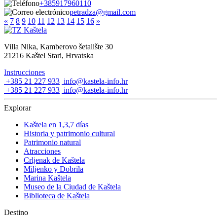
+385917960110
petradza@gmail.com
«
7
8
9
10
11
12
13
14
15
16
»
Villa Nika, Kamberovo šetalište 30
21216 Kaštel Stari, Hrvatska
Instrucciones
+385 21 227 933
info@kastela-info.hr
+385 21 227 933
info@kastela-info.hr
Explorar
Kaštela en 1,3,7 días
Historia y patrimonio cultural
Patrimonio natural
Atracciones
Crljenak de Kaštela
Miljenko y Dobrila
Marina Kaštela
Museo de la Ciudad de Kaštela
Biblioteca de Kaštela
Destino