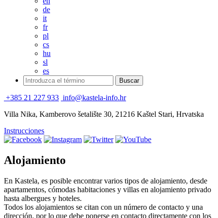
en
de
it
fr
pl
cs
hu
sl
es
+385 21 227 933
info@kastela-info.hr
Villa Nika, Kamberovo šetalište 30, 21216 Kaštel Stari, Hrvatska
Instrucciones
Alojamiento
En Kastela, es posible encontrar varios tipos de alojamiento, desde
apartamentos, cómodas habitaciones y villas en alojamiento privado
hasta albergues y hoteles.
Todos los alojamientos se citan con un número de contacto y una
dirección, por lo que debe ponerse en contacto directamente con los