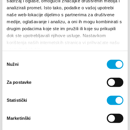
+385958055355
sadržaj i oglase, omogućili značajke društvenih medija i
santic.diana@gmail.com
analizirali promet. Isto tako, podatke o vašoj upotrebi
naše web-lokacije dijelimo s partnerima za društvene
Dino Bašić
medije, oglašavanje i analizu, a oni ih mogu kombinirati s
drugim podacima koje ste im pružili ili koje su prikupili
Šetal. Miljenka i Dobrile 14, 21214 Kaštel Lukšić
dok ste upotrebljavali njihove usluge. Nastavkom
+385953945844
korištenja naših internetskih stranica vi prihvaćate našu
dinobasic1950@gmail.com
upotrebu kolačića.
1/5
Odabir
Nužni
Dino Milan Čerina
pristanka
Njiva sv.Petra 39, 21217 Kaštel Štafilić
+385955590486
Za postavke
dino.cerina@gmail.com
1/4
Statistički
Dino Pavlov
Marketinški
Fra.Fulgencija Careva 5, 21214 Kaštel Gomilica
+385959096959