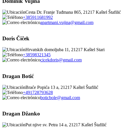
Dominik Vujina
Cesta Dr. Franje Tuđmana 865, 21217 Kaštel Štafilić
+385911681992
apartmani.vujina@gmail.com
Doris Čiček
Hrvatskih domoljuba 11, 21217 Kaštel Stari
+38598321345
cicekdoris@gmail.com
Dragan Botić
Braće Popića 13 a, 21217 Kaštel Štafilić
+491728793628
boticbole@gmail.com
Dragan Džanko
Put njive sv. Petra 14 a, 21217 Kaštel Štafilić