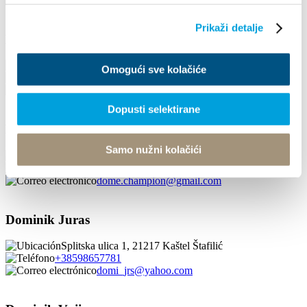
natalija.pavlov@smartnet.hr
Prikaži detalje
Divna Hrabar
Lepinski put 5, 21217 Kaštel Štafilić
Omogući sve kolačiće
+38598320039
divna.hrabar@gmail.com
Dopusti selektirane
Domagoj Kapetanović
Samo nužni kolačići
Put Malačke 2, 21217 Kaštel Stari
+385955278450
dome.champion@gmail.com
Dominik Juras
Splitska ulica 1, 21217 Kaštel Štafilić
+38598657781
domi_jrs@yahoo.com