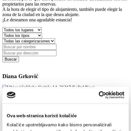
propietarios para las reservas.
A la hora de elegir el tipo de alojamiento, también puede elegir la
zona de la ciudad en la que desea alojarte.
¡Le deseamos una agradable estancia!
Diana Grković
Vicka Cvitića 14, 21217 Kaštel Novi
+385912251705
grkovicdiana@gmail.com
Diana Šantić
Ova web-stranica koristi kolačiće
Kolačiće upotrebljavamo kako bismo personalizirali
Don Frane Franića 84, 21214 Kaštel Kambelovac