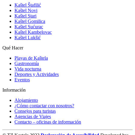
Kaštel Štafilić
Kaštel Novi
Kaštel Stari
Kaštel Gomilica
Kaštel Sućurac
Kaštel Kambelovac
Kaštel Lukšić
Qué Hacer
Playas de Kaštela
Gastronomía
Vida nocturna
Deportes y Actividades
Eventos
Información
Alojamiento
¿Cómo contactar con nosotros?
Consejos para turistas
Agencias de Viajes
Contacto – oficinas de información