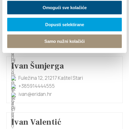
Omogući sve kolačiće
Ivan Samardžić
Dopusti selektirane
Gospe na krugu 9, 21214 Kaštel Kambelovac
qpoint8@gmail.com
Samo nužni kolačići
Ivan Šunjerga
Fuležina 12, 21217 Kaštel Stari
+385914444555
ivan@eridan.hr
Ivan Valentić