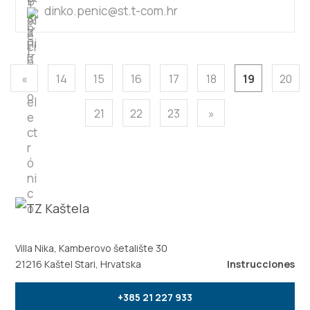
dinko.penic@st.t-com.hr
«
14
15
16
17
18
19
20
21
22
23
»
Villa Nika, Kamberovo šetalište 30
21216 Kaštel Stari, Hrvatska
Instrucciones
+385 21 227 933