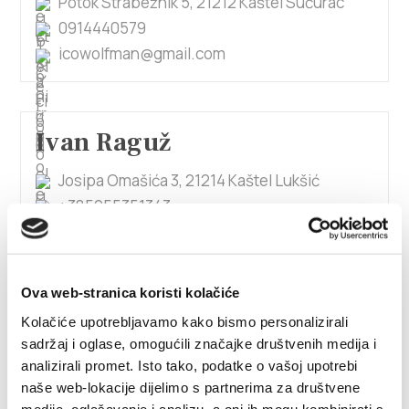
Potok Strabežnik 5, 21212 Kaštel Sućurac
0914440579
icowolfman@gmail.com
Ivan Raguž
Josipa Omašića 3, 21214 Kaštel Lukšić
+385955351343
lacasavitturi@gmail.com
Ova web-stranica koristi kolačiće
Ivan Rajčić
Kolačiće upotrebljavamo kako bismo personalizirali
sadržaj i oglase, omogućili značajke društvenih medija i
Sela 63 A, 21212 Kaštel Sućurac
analizirali promet. Isto tako, podatke o vašoj upotrebi
+385915593124
naše web-lokacije dijelimo s partnerima za društvene
medije, oglašavanje i analizu, a oni ih mogu kombinirati s