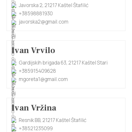
Javorska 2, 21217 Kaštel Štafilić
+38598881930
javorska2@gmail.com
Ivan Vrvilo
Gardijskih brigada 63, 21217 Kaštel Stari
+385915409628
mgoreta1@gmail.com
Ivan Vržina
Resnik BB, 21217 Kaštel Štafilić
+38521235099