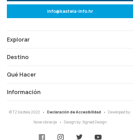
info@kastela-info.hr
Explorar
Destino
Qué Hacer
Información
© TZ Kastela 2022
Declaración de Accesibilidad
Developed by:
Nove vibracije
Design by:
Signed Design