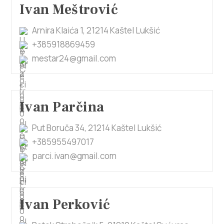
Ivan Meštrović
Arnira Klaića 1, 21214 Kaštel Lukšić
+385918869459
mestar24@gmail.com
Ivan Parčina
Put Boruča 34, 21214 Kaštel Lukšić
+385955497017
parci.ivan@gmail.com
Ivan Perković