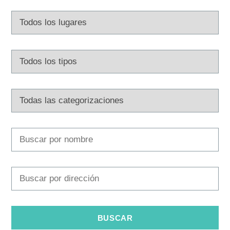
Safe in Dalmatia
es
+385 21 227 933
info@kastela-info.hr
Villa Nika, Kamberovo šetalište 30,
Instrucciones
21216 Kaštel Stari, Hrvatska