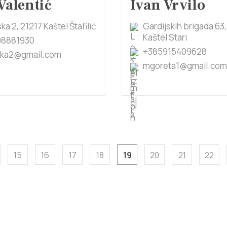
Valentić
Ivan Vrvilo
ka 2, 21217 Kaštel Štafilić
Gardijskih brigada 63,
Kaštel Stari
98881930
+385915409628
ska2@gmail.com
mgoreta1@gmail.com
15
16
17
18
19
20
21
22