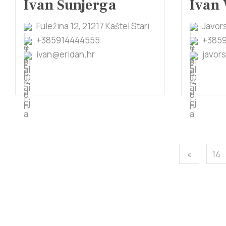
Ivan Šunjerga
Ivan 
Fuležina 12, 21217 Kaštel Stari
Javors
+385914444555
+385
ivan@eridan.hr
javor
«
14