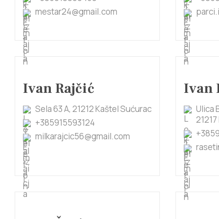
mestar24@gmail.com
parci
Ivan Rajčić
Ivan 
Sela 63 A, 21212 Kaštel Sućurac
Ulica 
21217 
+385915593124
+3859
milkarajcic56@gmail.com
raset