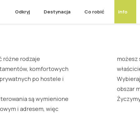
Odkryj
Destynacja
Co robić
Info
 różne rodzaje
możesz 
rtamentów, komfortowych
właścici
h prywatnych po hostele i
Wybiera
obszar m
aterowania są wymienione
Życzymy
owym i adresem, więc