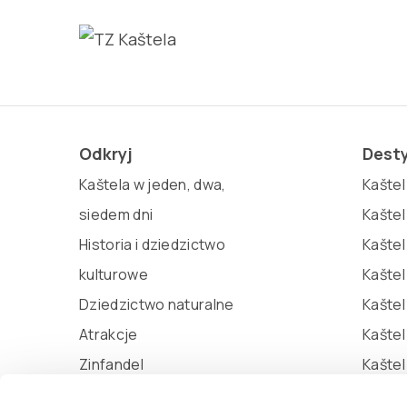
Odkryj
Dest
Kaštela w jeden, dwa,
Kaštel 
siedem dni
Kaštel
Historia i dziedzictwo
Kaštel
kulturowe
Kaštel
Dziedzictwo naturalne
Kaštel
Atrakcje
Kašte
Zinfandel
Kaštel
Miljenko i Dobrila