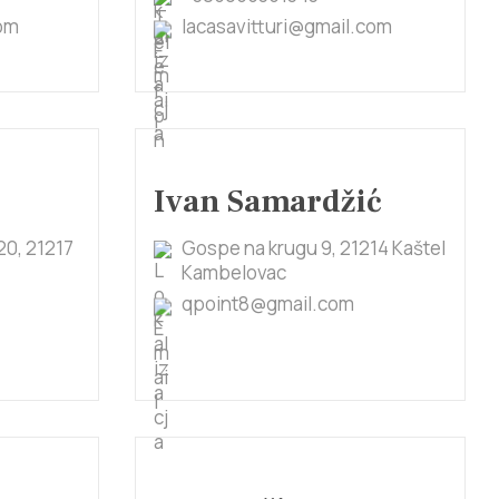
om
lacasavitturi@gmail.com
Ivan Samardžić
20, 21217
Gospe na krugu 9, 21214 Kaštel
Kambelovac
qpoint8@gmail.com