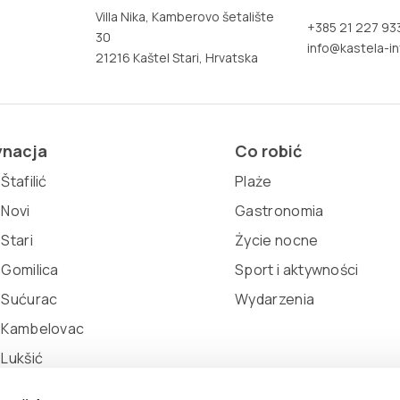
Villa Nika, Kamberovo šetalište
+385 21 227 93
30
info@kastela-in
21216 Kaštel Stari, Hrvatska
ynacja
Co robić
Štafilić
Plaże
 Novi
Gastronomia
 Stari
Życie nocne
 Gomilica
Sport i aktywności
 Sućurac
Wydarzenia
l Kambelovac
 Lukšić