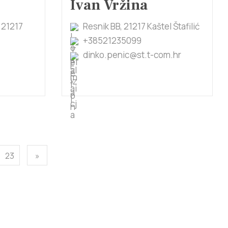
Ivan Vržina
 21217
Resnik BB, 21217 Kaštel Štafilić
+38521235099
dinko.penic@st.t-com.hr
23
»