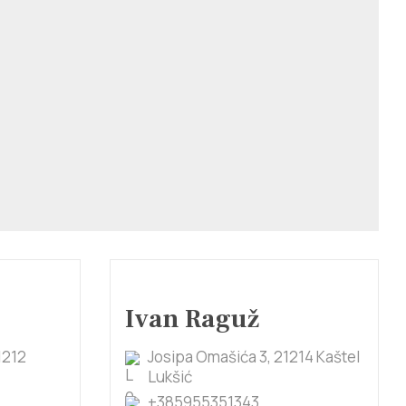
Ivan Raguž
1212
Josipa Omašića 3, 21214 Kaštel
Lukšić
+385955351343