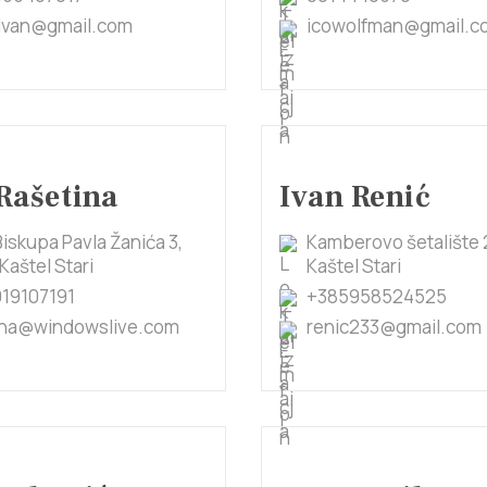
.ivan@gmail.com
icowolfman@gmail.c
Rašetina
Ivan Renić
Biskupa Pavla Žanića 3,
Kamberovo šetalište 
Kaštel Stari
Kaštel Stari
19107191
+385958524525
ina@windowslive.com
renic233@gmail.com