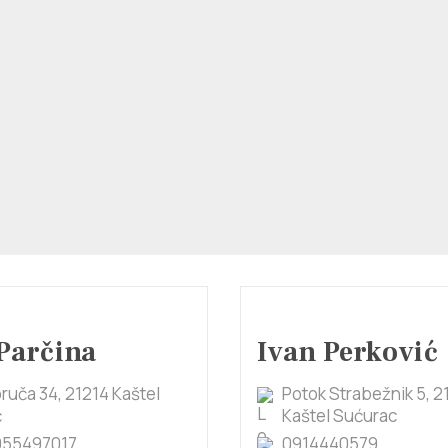
Parčina
Ivan Perković
ruča 34, 21214 Kaštel
Potok Strabežnik 5, 2
ć
Kaštel Sućurac
955497017
0914440579