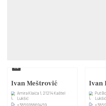
1/4
Ivan Meštrović
Ivan 
Arnira Klaića 1, 21214 Kaštel
Put Bo
Lukšić
Lukši
+385918869459
+385