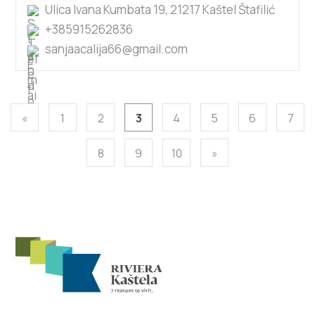
Ulica Ivana Kumbata 19, 21217 Kaštel Štafilić
+385915262836
sanjaacalija66@gmail.com
«
1
2
3
4
5
6
7
8
9
10
»