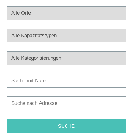
Multimedia
Turistički ured
Safe in Dalmatia
de
+385 21 227 933
info@kastela-info.hr
Villa Nika, Kamberovo šetalište 30,
Richtungen
21216 Kaštel Stari, Hrvatska