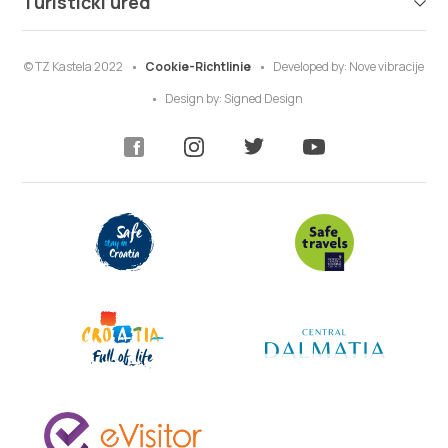
Turistički ured
© TZ Kastela 2022
Cookie-Richtlinie
Developed by:
Nove vibracije
Design by:
Signed Design