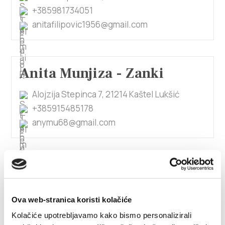
+385981734051
anitafilipovic1956@gmail.com
Anita Munjiza - Zanki
Alojzija Stepinca 7, 21214 Kaštel Lukšić
+385915485178
anymu68@gmail.com
1/4
Anita Vukman
Ova web-stranica koristi kolačiće
PUT ŠTALIJA 22, 21217 Kaštel Stari
Kolačiće upotrebljavamo kako bismo personalizirali
avukman4@gmail.com