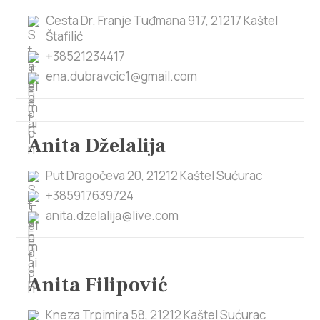
Cesta Dr. Franje Tuđmana 917, 21217 Kaštel
Štafilić
+38521234417
ena.dubravcic1@gmail.com
Anita Dželalija
Put Dragočeva 20, 21212 Kaštel Sućurac
+385917639724
anita.dzelalija@live.com
Anita Filipović
Kneza Trpimira 58, 21212 Kaštel Sućurac