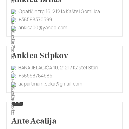
Opatičin trg 16, 21214 Kaštel Gomilica
+38598370599
ankica00@yahoo.com
Ankica Stipkov
BANA JELAČIĆA 10, 21217 Kaštel Stari
+38598784685
aapartmani.seka@gmail.com
1/4
Ante Acalija