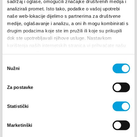
sadržaj i oglase, omogućili značajke društvenih medija i
analizirali promet. Isto tako, podatke o vašoj upotrebi
naše web-lokacije dijelimo s partnerima za društvene
medije, oglašavanje i analizu, a oni ih mogu kombinirati s
Anita Žižak
drugim podacima koje ste im pružili ili koje su prikupili
dok ste upotrebljavali njihove usluge. Nastavkom
Kralja Petra Svačića 43, 21214 Kaštel Lukšić
korištenja naših internetskih stranica vi prihvaćate našu
+385915658730
upotrebu kolačića.
anita.zak555@gmail.com
Odabir
Nužni
pristanka
Anka Burić
Za postavke
Cesta dr. Franje Tuđmana 663, 21217 Kaštel
Statistički
Stari
+385915666497
ankicaburic@gmail.com
Marketinški