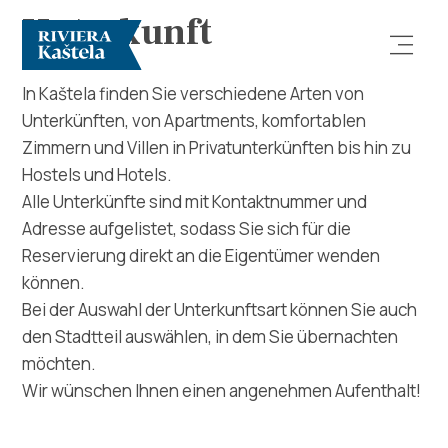
Unterkunft
In Kaštela finden Sie verschiedene Arten von
Unterkünften, von Apartments, komfortablen
Zimmern und Villen in Privatunterkünften bis hin zu
Hostels und Hotels.
Alle Unterkünfte sind mit Kontaktnummer und
Adresse aufgelistet, sodass Sie sich für die
Erforsche
Reservierung direkt an die Eigentümer wenden
können.
Destination
Bei der Auswahl der Unterkunftsart können Sie auch
den Stadtteil auswählen, in dem Sie übernachten
Was kann man machen
möchten.
Wir wünschen Ihnen einen angenehmen Aufenthalt!
Info