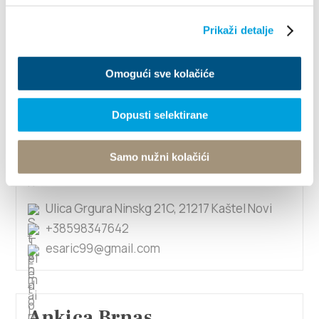
Prikaži detalje
Anka Milić
Ulica kneza Višeslava 19, 21217 Kaštel Stari
Omogući sve kolačiće
+385(0)989897780
mirjana.milic@kifst.eu
Dopusti selektirane
Samo nužni kolačići
Anka Šarić
Ulica Grgura Ninskg 21C, 21217 Kaštel Novi
+38598347642
esaric99@gmail.com
Ankica Brnas