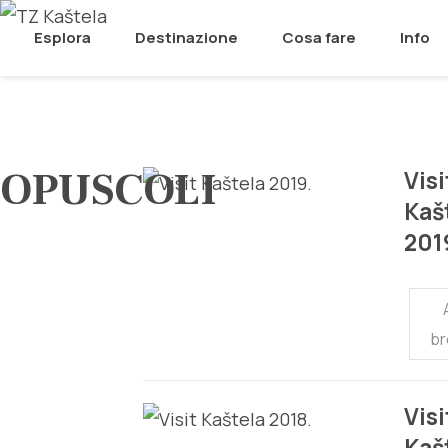
Esplora
Destinazione
Cosa fare
Info
OPUSCOLI
Visi
Kaš
201
br
Visi
Kaš