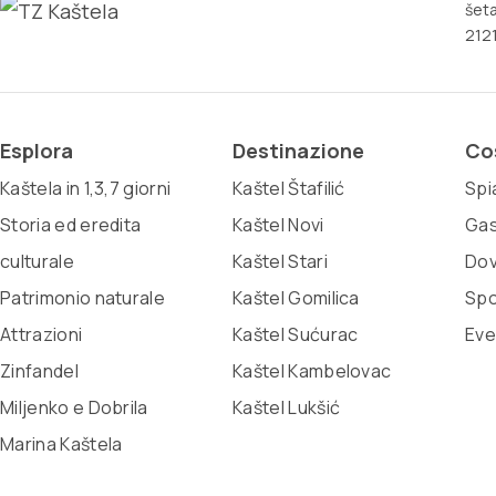
šeta
2121
Esplora
Destinazione
Co
Kaštela in 1,3,7 giorni
Kaštel Štafilić
Spi
Storia ed eredita
Kaštel Novi
Gas
culturale
Kaštel Stari
Dov
Patrimonio naturale
Kaštel Gomilica
Spo
Attrazioni
Kaštel Sućurac
Eve
Zinfandel
Kaštel Kambelovac
Miljenko e Dobrila
Kaštel Lukšić
Marina Kaštela