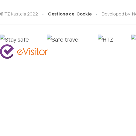
© TZ Kastela 2022
Gestione dei Cookie
Developed by:
N