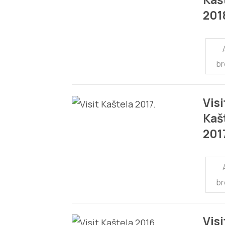
201
br
Visi
Kaš
201
br
Visi