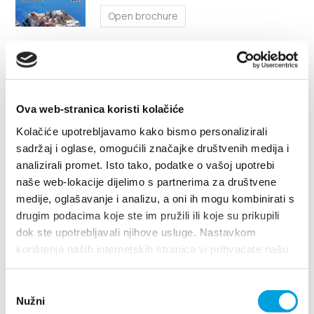
Multimedia
Open brochure
Tourist office
Visit Kaštela 2016.
Safe in Dalmatia
Open brochure
Ova web-stranica koristi kolačiće
en
Kolačiće upotrebljavamo kako bismo personalizirali
«
1
2
»
sadržaj i oglase, omogućili značajke društvenih medija i
analizirali promet. Isto tako, podatke o vašoj upotrebi
naše web-lokacije dijelimo s partnerima za društvene
+385 21 227 933
medije, oglašavanje i analizu, a oni ih mogu kombinirati s
drugim podacima koje ste im pružili ili koje su prikupili
info@kastela-info.hr
dok ste upotrebljavali njihove usluge. Nastavkom
korištenja naših internetskih stranica vi prihvaćate našu
upotrebu kolačića.
Villa Nika, Kamberovo šetalište 30,
Odabir
Directions
21216 Kaštel Stari, Hrvatska
Nužni
pristanka
Villa Nika, Kamberovo šetalište 30