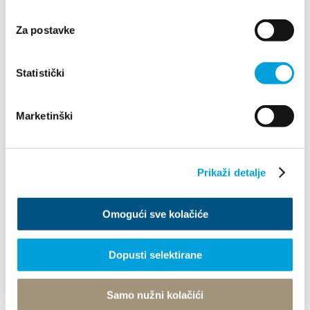
21216 Kaštel Stari, Hrvatska
Directions
Za postavke
+385 21 227 933
Statistički
info@kastela-info.hr
Marketinški
Explore
Prikaži detalje
Destination
Omogući sve kolačiće
What to do
Info
Dopusti selektirane
Tourist office
Samo nužni kolačići