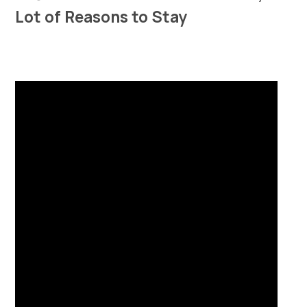
Multimedia
Lot of Reasons to Stay
Tourist office
Safe in Dalmatia
en
+385 21 227 933
info@kastela-info.hr
Villa Nika, Kamberovo šetalište 30,
Directions
21216 Kaštel Stari, Hrvatska