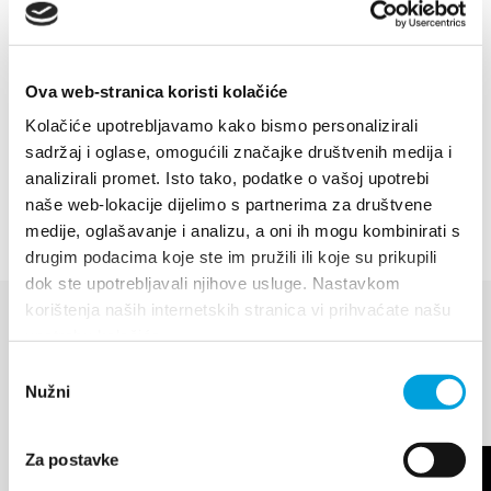
Ova web-stranica koristi kolačiće
Kolačiće upotrebljavamo kako bismo personalizirali
sadržaj i oglase, omogućili značajke društvenih medija i
analizirali promet. Isto tako, podatke o vašoj upotrebi
naše web-lokacije dijelimo s partnerima za društvene
medije, oglašavanje i analizu, a oni ih mogu kombinirati s
drugim podacima koje ste im pružili ili koje su prikupili
dok ste upotrebljavali njihove usluge. Nastavkom
korištenja naših internetskih stranica vi prihvaćate našu
upotrebu kolačića.
EVENTS
Odabir
Discover more
Nužni
pristanka
Za postavke