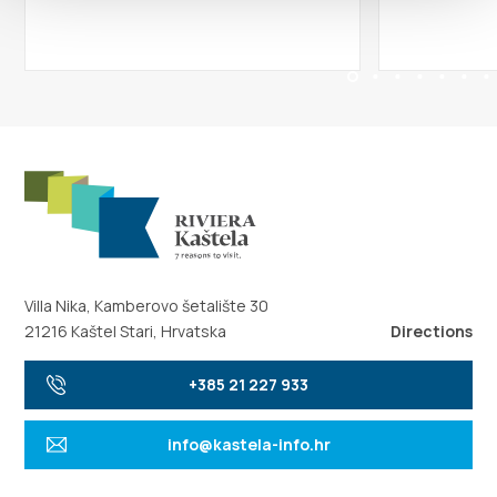
Villa Nika, Kamberovo šetalište 30
21216 Kaštel Stari, Hrvatska
Directions
+385 21 227 933
info@kastela-info.hr