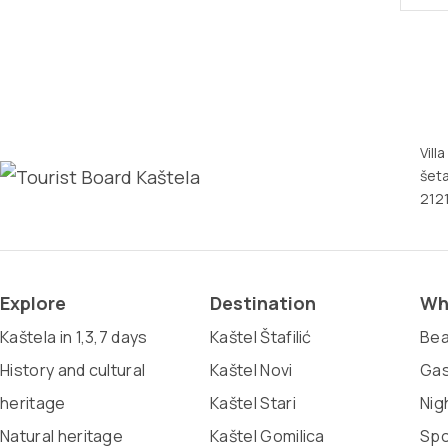
Vill
šeta
2121
Explore
Destination
Wh
Kaštela in 1,3,7 days
Kaštel Štafilić
Be
History and cultural
Kaštel Novi
Ga
heritage
Kaštel Stari
Nigh
Natural heritage
Kaštel Gomilica
Spo