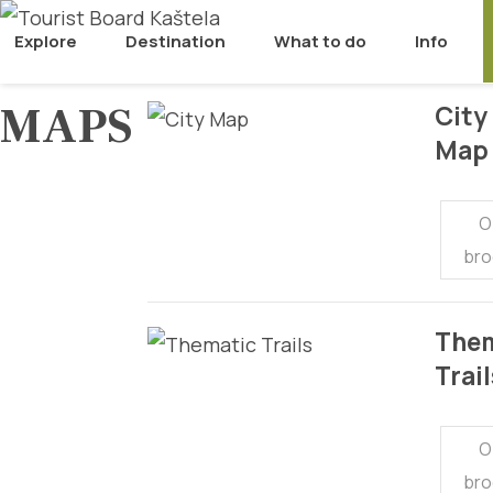
Explore
Destination
What to do
Info
MAPS
City
Map
O
bro
The
Trail
O
bro