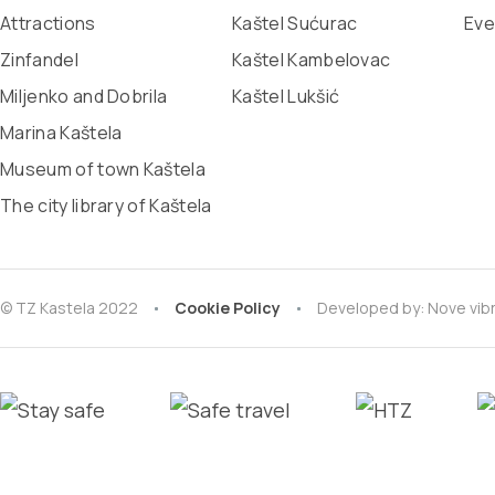
Attractions
Kaštel Sućurac
Eve
Zinfandel
Kaštel Kambelovac
Miljenko and Dobrila
Kaštel Lukšić
Marina Kaštela
Museum of town Kaštela
The city library of Kaštela
© TZ Kastela 2022
Cookie Policy
Developed by:
Nove vibr