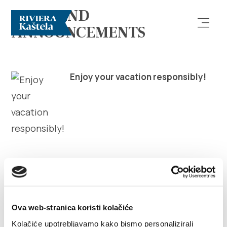
NEWS AND
ANNOUNCEMENTS
Enjoy your vacation responsibly!
Explore
Destination
What to do
Info
Ova web-stranica koristi kolačiće
Kolačiće upotrebljavamo kako bismo personalizirali