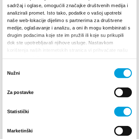
Multimedia
sadržaj i oglase, omogućili značajke društvenih medija i
Villa Nika, Kamberovo šetalište 30
analizirali promet. Isto tako, podatke o vašoj upotrebi
21216 Kaštel Stari, Hrvatska
Directions
Tourist office
naše web-lokacije dijelimo s partnerima za društvene
medije, oglašavanje i analizu, a oni ih mogu kombinirati s
+385 21 227 933
drugim podacima koje ste im pružili ili koje su prikupili
Safe in Dalmatia
dok ste upotrebljavali njihove usluge. Nastavkom
info@kastela-info.hr
korištenja naših internetskih stranica vi prihvaćate našu
en
upotrebu kolačića.
Odabir
Nužni
pristanka
Explore
+385 21 227 933
Za postavke
Destination
info@kastela-info.hr
What to do
Statistički
Villa Nika, Kamberovo šetalište 30,
Info
Directions
21216 Kaštel Stari, Hrvatska
Marketinški