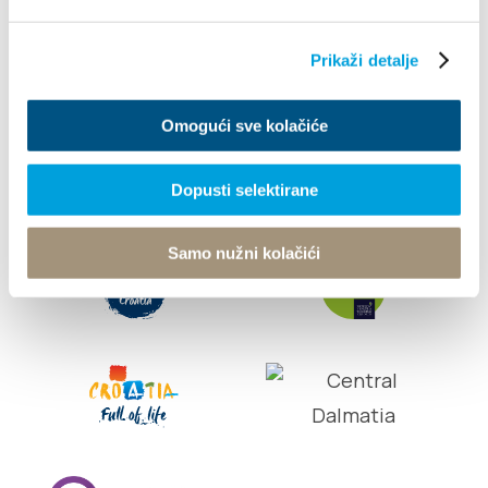
Tourist office
Prikaži detalje
© TZ Kastela 2022
Cookie Policy
Developed by:
Nove vibracije
Omogući sve kolačiće
Design by:
Signed Design
Dopusti selektirane
Samo nužni kolačići