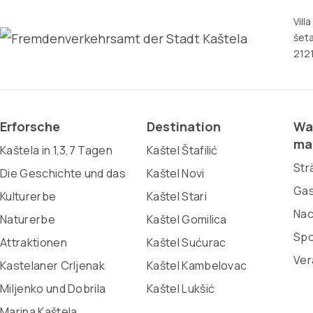
Vill
šeta
2121
Erforsche
Destination
Wa
ma
Kaštela in 1,3,7 Tagen
Kaštel Štafilić
Str
Die Geschichte und das
Kaštel Novi
Gas
Kulturerbe
Kaštel Stari
Nac
Naturerbe
Kaštel Gomilica
Spo
Attraktionen
Kaštel Sućurac
Ver
Kastelaner Crljenak
Kaštel Kambelovac
Miljenko und Dobrila
Kaštel Lukšić
Marina Kaštela