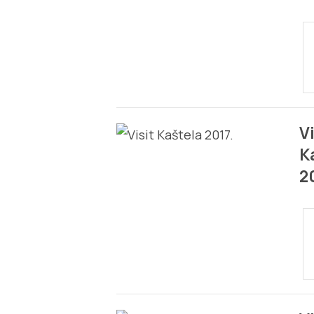
Vi
K
2