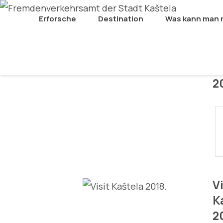
Erforsche
Destination
Was kann man
BROSCHÜREN
Vi
K
2
Vi
K
2