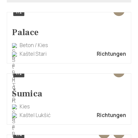
Multimedia
1/2
Turistički ured
Palace
Safe in Dalmatia
Beton / Kies
de
Kaštel Stari
Richtungen
1/2
+385 21 227 933
Šumica
info@kastela-info.hr
Kies
Kaštel Lukšić
Richtungen
Villa Nika, Kamberovo šetalište 30,
Richtungen
21216 Kaštel Stari, Hrvatska
1/4