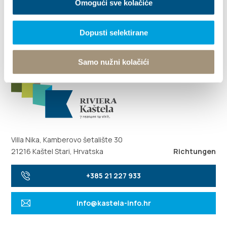
Omogući sve kolačiće
«
1
2
»
Dopusti selektirane
Samo nužni kolačići
Villa Nika, Kamberovo šetalište 30
21216 Kaštel Stari, Hrvatska
Richtungen
+385 21 227 933
info@kastela-info.hr