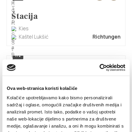
Štacija
Kies
Kaštel Lukšić
Richtungen
1/2
Šoulavy
Kaštel Lukšić
Richtungen
Ova web-stranica koristi kolačiće
Kolačiće upotrebljavamo kako bismo personalizirali
sadržaj i oglase, omogućili značajke društvenih medija i
1/3
analizirali promet. Isto tako, podatke o vašoj upotrebi
naše web-lokacije dijelimo s partnerima za društvene
Glavice
medije, oglašavanje i analizu, a oni ih mogu kombinirati s