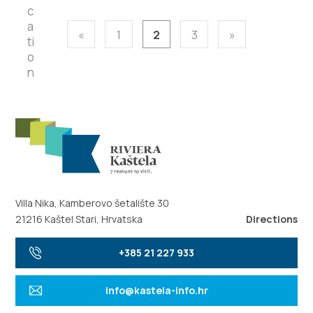
«
1
2
3
»
Villa Nika, Kamberovo šetalište 30
21216 Kaštel Stari, Hrvatska
Directions
+385 21 227 933
info@kastela-info.hr