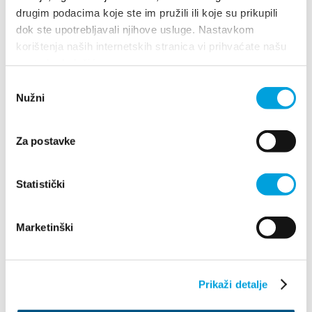
drugim podacima koje ste im pružili ili koje su prikupili
dok ste upotrebljavali njihove usluge. Nastavkom
Baletna škola-zapad
korištenja naših internetskih stranica vi prihvaćate našu
upotrebu kolačića.
Kaštel Kambelovac
Directions
Odabir
Nužni
pristanka
1/2
Za postavke
Baletna škola
Statistički
Gravel
Kaštel Kambelovac
Directions
Marketinški
1/3
Prikaži detalje
Mala punta