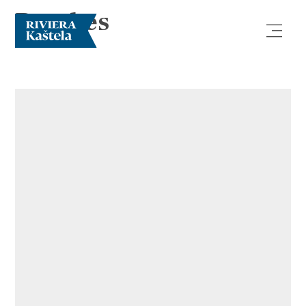
Beaches
Explore
Destination
What to do
Info