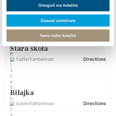
Omogući sve kolačiće
Gravel
Kaštel Kambelovac
Directions
Dopusti selektirane
Samo nužni kolačići
Stara škola
Kaštel Kambelovac
Directions
Bilajka
Kaštel Kambelovac
Directions