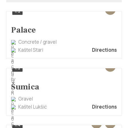
Multimedia
1/2
Tourist office
Palace
Safe in Dalmatia
Concrete / gravel
en
Kaštel Stari
Directions
1/2
+385 21 227 933
Šumica
info@kastela-info.hr
Gravel
Kaštel Lukšić
Directions
Villa Nika, Kamberovo šetalište 30,
Directions
21216 Kaštel Stari, Hrvatska
1/4