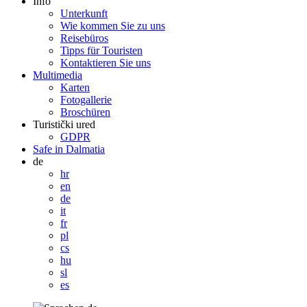
Info
Unterkunft
Wie kommen Sie zu uns
Reisebüros
Tipps für Touristen
Kontaktieren Sie uns
Multimedia
Karten
Fotogallerie
Broschüren
Turistički ured
GDPR
Safe in Dalmatia
de
hr
en
de
it
fr
pl
cs
hu
sl
es