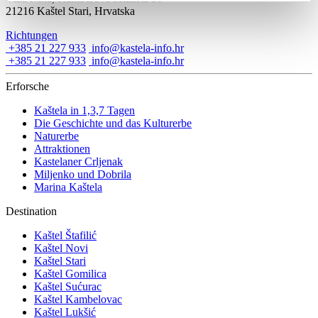
21216 Kaštel Stari, Hrvatska
Richtungen
+385 21 227 933
info@kastela-info.hr
+385 21 227 933
info@kastela-info.hr
Erforsche
Kaštela in 1,3,7 Tagen
Die Geschichte und das Kulturerbe
Naturerbe
Attraktionen
Kastelaner Crljenak
Miljenko und Dobrila
Marina Kaštela
Destination
Kaštel Štafilić
Kaštel Novi
Kaštel Stari
Kaštel Gomilica
Kaštel Sućurac
Kaštel Kambelovac
Kaštel Lukšić