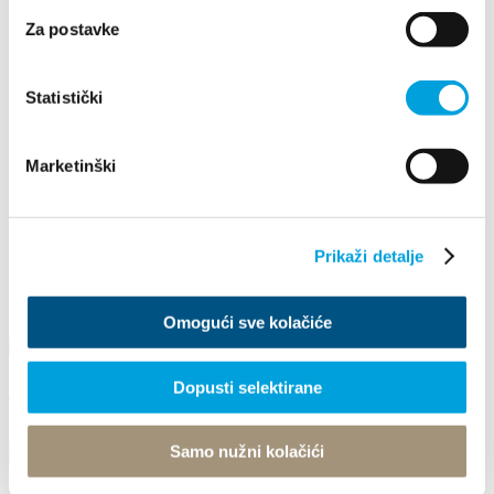
2023
Za postavke
2022
2021
2020
2019
Statistički
2018
2017
2016
Marketinški
Dezember
Mai
Juni
August
Prikaži detalje
Oktober
November
Dezember
Omogući sve kolačiće
Dopusti selektirane
ADVENT IN KAŠTELA 2021
27. November 2021 - 19. Dezember 2021
Samo nužni kolačići
Villa Nika, Kamberovo šetalište 30