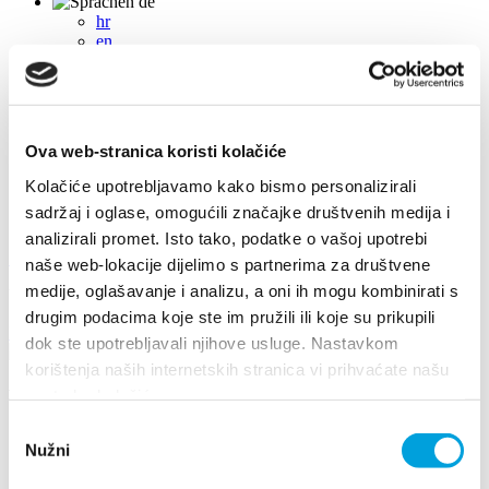
de
hr
en
de
it
fr
pl
cs
Ova web-stranica koristi kolačiće
hu
sl
Kolačiće upotrebljavamo kako bismo personalizirali
es
sadržaj i oglase, omogućili značajke društvenih medija i
analizirali promet. Isto tako, podatke o vašoj upotrebi
+385 21 227 933
info@kastela-info.hr
naše web-lokacije dijelimo s partnerima za društvene
medije, oglašavanje i analizu, a oni ih mogu kombinirati s
Villa Nika, Kamberovo šetalište 30, 21216 Kaštel Stari, Hrvatska
drugim podacima koje ste im pružili ili koje su prikupili
Richtungen
dok ste upotrebljavali njihove usluge. Nastavkom
korištenja naših internetskih stranica vi prihvaćate našu
Veranstaltungen
upotrebu kolačića.
Odabir
2021
Nužni
pristanka
2026
2024