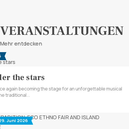
VERANSTALTUNGEN
Mehr entdecken
6
er the stars
once again becoming the stage for an unforgettable musical
e traditional...
 29. Juni 2026