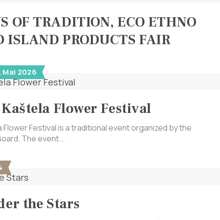
YS OF TRADITION, ECO ETHNO
D ISLAND PRODUCTS FAIR
. Mai 2026
 Kaštela Flower Festival
 Flower Festival is a traditional event organized by the
Board. The event...
4
der the Stars