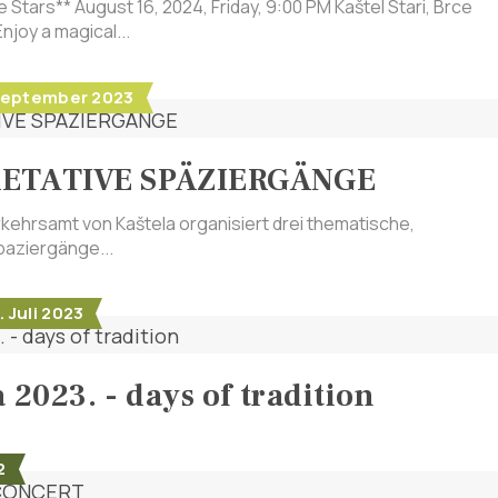
e Stars** August 16, 2024, Friday, 9:00 PM Kaštel Stari, Brce
njoy a magical...
1. September 2023
RETATIVE SPÄZIERGÄNGE
ehrsamt von Kaštela organisiert drei thematische,
paziergänge...
. Juli 2023
 2023. - days of tradition
2