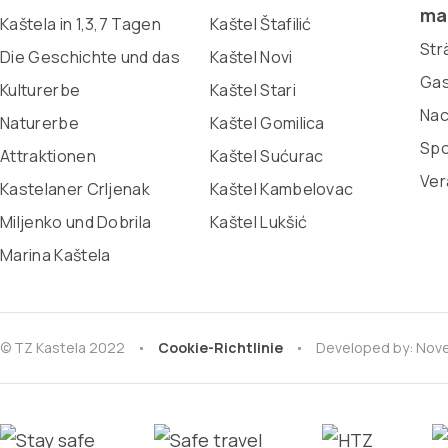
ma
Kaštela in 1,3,7 Tagen
Kaštel Štafilić
Str
Die Geschichte und das
Kaštel Novi
Gas
Kulturerbe
Kaštel Stari
Nac
Naturerbe
Kaštel Gomilica
Spo
Attraktionen
Kaštel Sućurac
Ver
Kastelaner Crljenak
Kaštel Kambelovac
Miljenko und Dobrila
Kaštel Lukšić
Marina Kaštela
© TZ Kastela 2022
Cookie-Richtlinie
Developed by:
Nove