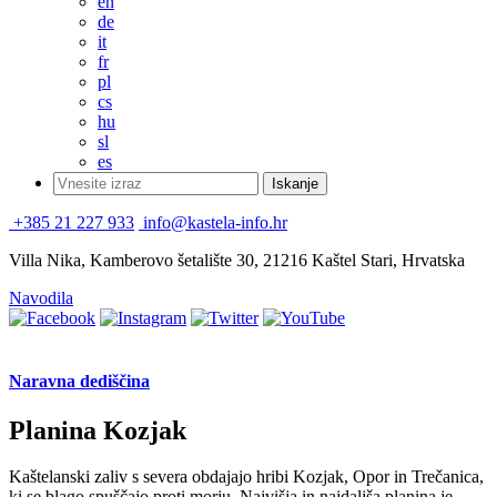
en
de
it
fr
pl
cs
hu
sl
es
+385 21 227 933
info@kastela-info.hr
Villa Nika, Kamberovo šetalište 30, 21216 Kaštel Stari, Hrvatska
Navodila
Naravna dediščina
Planina Kozjak
Kaštelanski zaliv s severa obdajajo hribi Kozjak, Opor in Trečanica,
ki se blago spuščajo proti morju. Najvišja in najdaljša planina je