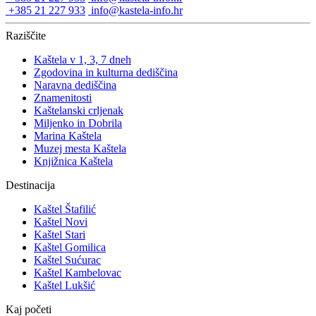
+385 21 227 933
info@kastela-info.hr
Raziščite
Kaštela v 1, 3, 7 dneh
Zgodovina in kulturna dediščina
Naravna dediščina
Znamenitosti
Kaštelanski crljenak
Miljenko in Dobrila
Marina Kaštela
Muzej mesta Kaštela
Knjižnica Kaštela
Destinacija
Kaštel Štafilić
Kaštel Novi
Kaštel Stari
Kaštel Gomilica
Kaštel Sućurac
Kaštel Kambelovac
Kaštel Lukšić
Kaj početi