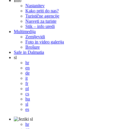
Info
Nastanitev
Kako priti do nas?
Turistične agencije
Nasveti za turiste
Stik – info uredi
Multimedija
Zemljevidi
Foto in video galerija
Brošure
Safe in Dalmatia
sl
hr
en
de
it
fr
pl
cs
hu
sl
es
sl
hr