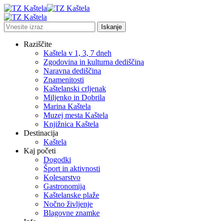
Raziščite
Kaštela v 1, 3, 7 dneh
Zgodovina in kulturna dediščina
Naravna dediščina
Znamenitosti
Kaštelanski crljenak
Miljenko in Dobrila
Marina Kaštela
Muzej mesta Kaštela
Knjižnica Kaštela
Destinacija
Kaštela
Kaj početi
Dogodki
Šport in aktivnosti
Kolesarstvo
Gastronomija
Kaštelanske plaže
Nočno življenje
Blagovne znamke