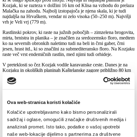
Kozjak, ki se razteza v dolžini 16 km od Klisa na vzhodu do prelaza
Malačka na zahodu. Najbolj izstopajoča je njena skala, ki je tudi
najdaljša na Hrvaškem, vendar ni zelo visoka (50–250 m). Najvišji
vrh je Veli vrj (779 m).
Rastlinski pokrov, ki raste na južnih pobočjih – zimzelena brogovita,
mirta, brnistra in planika – je značilen za sredozemsko floro, medtem
ko na severnih obronkih naletimo tudi na beli in črni gaber, črni
jesen, hrast itd., ki so značilni za submediteransko floro. Na Kozjaku
raste več vrst endemičnih rastlin, med njimi tudi orhideje.
V preteklosti so čez Kozjak vodile karavanske ceste. Danes je na
Kozjaku in okoliških planinah Kaštelanske zagore približno 80 km
označenih planinskih poti, ki so dobra izbira za rekreativno
planinarjenje. Skale Kozjaka so znane po alpinističnih plezalnih
poteh (npr. v bližini planinskega doma »Malačka«), ki niso zahtevne
in so primerne tudi za rekreativne planince.
Ova web-stranica koristi kolačiće
Po pobočjih Kozjaka poteka požarna pot, ki omogoča dostop do
vsakega planinskega doma s kolesom, na enak način pa je mogoče
Kolačiće upotrebljavamo kako bismo personalizirali
priti tudi od vzhodnega do zahodnega dela planine.
sadržaj i oglase, omogućili značajke društvenih medija i
Do vrhov kaštelanskih planin vodi Planinska pot Dalmacije in
analizirali promet. Isto tako, podatke o vašoj upotrebi
Planinska pot »Koljevkom hrvatske državnosti Bijaći – Klis«. V
naše web-lokacije dijelimo s partnerima za društvene
dolžini 30 km se nahaja 19 kontrolnih točk, večinoma sakralnih