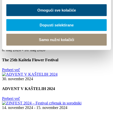
Preberi več
Omogući sve kolačiće
26. junij 2026 - 29. junij 2026
Dopusti selektirane
17th DAYS OF TRADITION, ECO ETHNO FAIR AND
ISLAND PRODUCTS FAIR
Samo nužni kolačići
Preberi več
8. maj 2026 - 10. maj 2026
The 25th Kaštela Flower Festival
Preberi več
30. november 2024
ADVENT V KAŠTELIH 2024
Preberi več
14. november 2024 - 15. november 2024