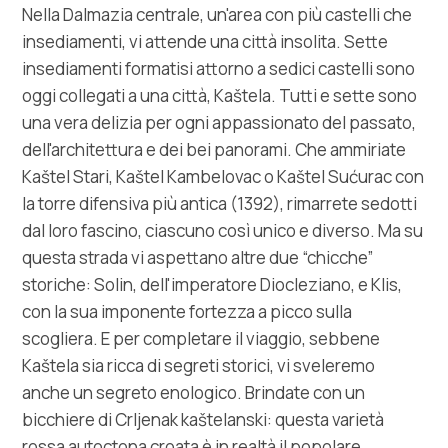
Tourist office
Nella Dalmazia centrale, un'area con più castelli che
insediamenti, vi attende una città insolita. Sette
insediamenti formatisi attorno a sedici castelli sono
Safe in Dalmatia
oggi collegati a una città, Kaštela. Tutti e sette sono
una vera delizia per ogni appassionato del passato,
it
dell'architettura e dei bei panorami. Che ammiriate
Kaštel Stari, Kaštel Kambelovac o Kaštel Sućurac con
la torre difensiva più antica (1392), rimarrete sedotti
+385 21 227 933
dal loro fascino, ciascuno così unico e diverso. Ma su
questa strada vi aspettano altre due “chicche”
info@kastela-info.hr
storiche: Solin, dell'imperatore Diocleziano, e Klis,
con la sua imponente fortezza a picco sulla
scogliera. E per completare il viaggio, sebbene
Villa Nika, Kamberovo šetalište 30,
Kaštela sia ricca di segreti storici, vi sveleremo
Indicazioni
21216 Kaštel Stari, Hrvatska
anche un segreto enologico. Brindate con un
bicchiere di Crljenak kaštelanski: questa varietà
rossa autoctona croata è in realtà il popolare