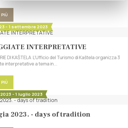
 PIÙ
023 - 1 settembre 2023
GGIATE INTERPRETATIVE
IE DI KAŠTELA L'Ufficio del Turismo di Kaštela organizza 3
 interpretative a tema in...
 PIÙ
2023 - 1 luglio 2023
ia 2023. - days of tradition