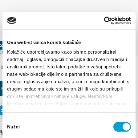
EVENTI
Scopri di più
Ova web-stranica koristi kolačiće
 2026
Kolačiće upotrebljavamo kako bismo personalizirali
sadržaj i oglase, omogućili značajke društvenih medija i
under the stars
analizirali promet. Isto tako, podatke o vašoj upotrebi
naše web-lokacije dijelimo s partnerima za društvene
medije, oglašavanje i analizu, a oni ih mogu kombinirati s
 PIÙ
drugim podacima koje ste im pružili ili koje su prikupili
dok ste upotrebljavali njihove usluge. Nastavkom
korištenja naših internetskih stranica vi prihvaćate našu
 2026 - 29 giugno 2026
upotrebu kolačića.
Odabir
Nužni
pristanka
DAYS OF TRADITION, ECO ETHNO