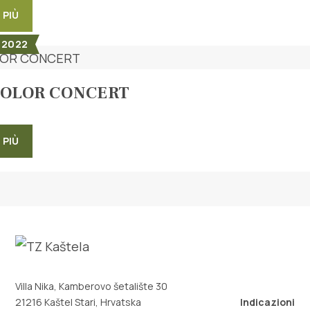
 PIÙ
 2022
COLOR CONCERT
 PIÙ
Villa Nika, Kamberovo šetalište 30
21216 Kaštel Stari, Hrvatska
Indicazioni