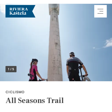
Explorar
1 / 5
Destino
Qué Hacer
CICLISMO
All Seasons Trail
Información