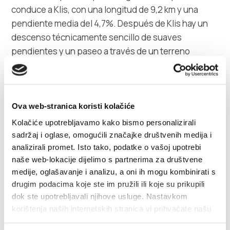
conduce a Klis, con una longitud de 9,2 km y una
pendiente media del 4,7%. Después de Klis hay un
descenso técnicamente sencillo de suaves
pendientes y un paseo a través de un terreno
ondulado hasta el ascenso a Malačka en el lado
norte. El ascenso es de 4,9 km con una pendiente
media del 5% y numerosas serpentinas. El descenso
desde el lado sur de Malačka es de 8,4 km con una
Ova web-stranica koristi kolačiće
pendiente media constante del 5%, también por
Kolačiće upotrebljavamo kako bismo personalizirali
serpentinas. El descenso es extremadamente
sadržaj i oglase, omogućili značajke društvenih medija i
dinámico y se abren muchas vistas hermosas, pero
analizirali promet. Isto tako, podatke o vašoj upotrebi
naše web-lokacije dijelimo s partnerima za društvene
definitivamente debe montar con cuidado. Toda la
medije, oglašavanje i analizu, a oni ih mogu kombinirati s
pista se conduce por carreteras anchas de doble
drugim podacima koje ste im pružili ili koje su prikupili
sentido y no hay necesidad de relaciones de
dok ste upotrebljavali njihove usluge. Nastavkom
transmisión compactas debido a las suaves
korištenja naših internetskih stranica vi prihvaćate našu
pendientes en las subidas. El sendero es apto para
upotrebu kolačića.