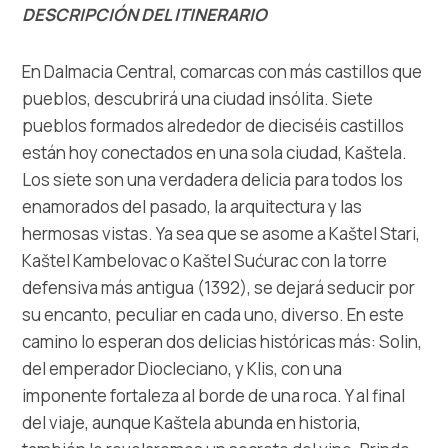
Multimedia
DESCRIPCIÓN DEL ITINERARIO
Safe in Dalmatia
En Dalmacia Central, comarcas con más castillos que
pueblos, descubrirá una ciudad insólita. Siete
es
pueblos formados alrededor de dieciséis castillos
están hoy conectados en una sola ciudad, Kaštela.
Los siete son una verdadera delicia para todos los
enamorados del pasado, la arquitectura y las
+385 21 227 933
hermosas vistas. Ya sea que se asome a Kaštel Stari,
Kaštel Kambelovac o Kaštel Sućurac con la torre
info@kastela-info.hr
defensiva más antigua (1392), se dejará seducir por
su encanto, peculiar en cada uno, diverso. En este
Villa Nika, Kamberovo šetalište 30,
camino lo esperan dos delicias históricas más: Solin,
Instrucciones
21216 Kaštel Stari, Hrvatska
del emperador Diocleciano, y Klis, con una
imponente fortaleza al borde de una roca. Y al final
del viaje, aunque Kaštela abunda en historia,