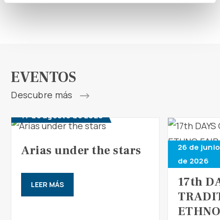
EVENTOS
Descubre más
17 de agosto de 2026
26 de junio
Arias under the stars
de 2026
17th D
LEER MÁS
TRADI
ETHNO