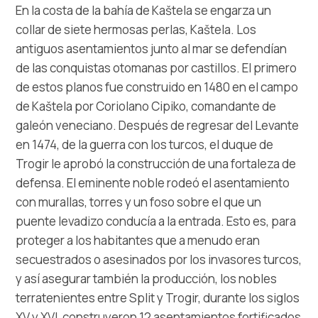
Multimedia
En la costa de la bahía de Kaštela se engarza un
collar de siete hermosas perlas, Kaštela. Los
Safe in Dalmatia
antiguos asentamientos junto al mar se defendían
de las conquistas otomanas por castillos. El primero
es
de estos planos fue construido en 1480 en el campo
de Kaštela por Coriolano Cipiko, comandante de
galeón veneciano. Después de regresar del Levante
en 1474, de la guerra con los turcos, el duque de
+385 21 227 933
Trogir le aprobó la construcción de una fortaleza de
defensa. El eminente noble rodeó el asentamiento
info@kastela-info.hr
con murallas, torres y un foso sobre el que un
puente levadizo conducía a la entrada. Esto es, para
Villa Nika, Kamberovo šetalište 30,
proteger a los habitantes que a menudo eran
Instrucciones
21216 Kaštel Stari, Hrvatska
secuestrados o asesinados por los invasores turcos,
y así asegurar también la producción, los nobles
terratenientes entre Split y Trogir, durante los siglos
XV y XVI, construyeron 12 asentamientos fortificados