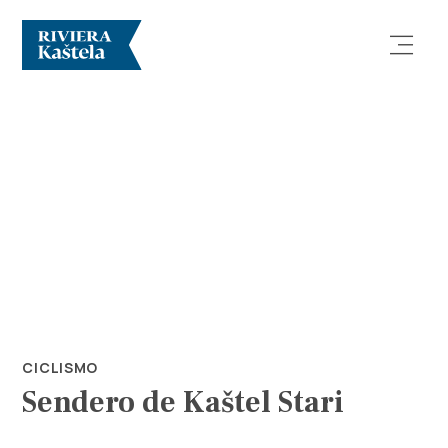
Explorar
Destino
Qué Hacer
CICLISMO
Sendero de Kaštel Stari
Información