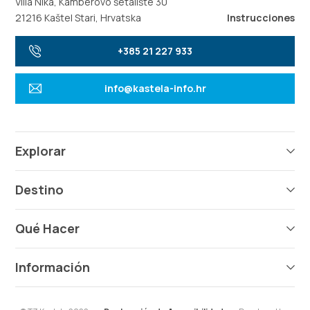
Villa Nika, Kamberovo šetalište 30
21216 Kaštel Stari, Hrvatska
Instrucciones
+385 21 227 933
info@kastela-info.hr
Explorar
Destino
Qué Hacer
Información