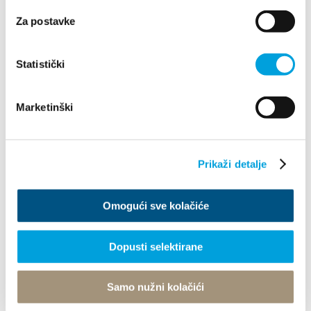
descargar una aplicación (por ejemplo, GPX Viewer).
Za postavke
Kastela 60 kastel stari trail
Statistički
48,221 kB • GPX
Kastela 60 staza kastel stari
Marketinški
48,221 kB • GPX
Kastela 60 weg kastel stari
48,221 kB • GPX
Prikaži detalje
Kastela 60 itinerario di castelvecchio
48,221 kB • GPX
Omogući sve kolačiće
Splitska rivijera mtb karta
7,501 MB • PDF
Staze splitske rivijere mtb 2023
Dopusti selektirane
87,391 kB • XLSX
Splitska rivijera cestovna i family trekking karta
Samo nužni kolačići
7,07 MB • PDF