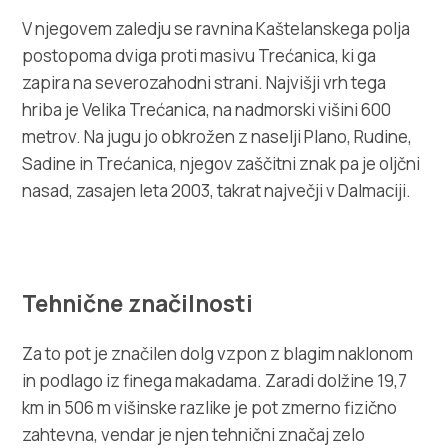
V njegovem zaledju se ravnina Kaštelanskega polja
postopoma dviga proti masivu Trećanica, ki ga
zapira na severozahodni strani. Najvišji vrh tega
hriba je Velika Trećanica, na nadmorski višini 600
metrov. Na jugu jo obkrožen z naselji Plano, Rudine,
Sadine in Trećanica, njegov zaščitni znak pa je oljčni
nasad, zasajen leta 2003, takrat največji v Dalmaciji.
Tehnične značilnosti
Za to pot je značilen dolg vzpon z blagim naklonom
in podlago iz finega makadama. Zaradi dolžine 19,7
km in 506 m višinske razlike je pot zmerno fizično
zahtevna, vendar je njen tehnični značaj zelo