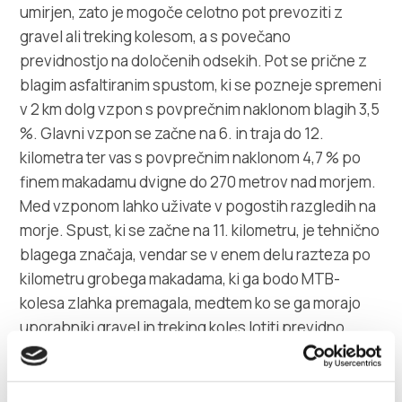
umirjen, zato je mogoče celotno pot prevoziti z
gravel ali treking kolesom, a s povečano
previdnostjo na določenih odsekih. Pot se prične z
blagim asfaltiranim spustom, ki se pozneje spremeni
v 2 km dolg vzpon s povprečnim naklonom blagih 3,5
%. Glavni vzpon se začne na 6. in traja do 12.
kilometra ter vas s povprečnim naklonom 4,7 % po
finem makadamu dvigne do 270 metrov nad morjem.
Med vzponom lahko uživate v pogostih razgledih na
morje. Spust, ki se začne na 11. kilometru, je tehnično
blagega značaja, vendar se v enem delu razteza po
kilometru grobega makadama, ki ga bodo MTB-
kolesa zlahka premagala, medtem ko se ga morajo
uporabniki gravel in treking koles lotiti previdno.
Tretji vzpon z dolžino 1,4 km in povprečnim
naklonom 7,9 % je najzahtevnejši del poti, po njem
pa imate veliko časa za počitek, saj vas čakata raven