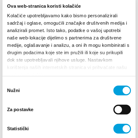
Ova web-stranica koristi kolačiće
del in spust do konca poti. Začetni del spusta je
najbolj strm, z gradientom –17 %, vozi se po
Kolačiće upotrebljavamo kako bismo personalizirali
sadržaj i oglase, omogućili značajke društvenih medija i
makadamu, preostali del spusta pa je asfaltiran.
analizirali promet. Isto tako, podatke o vašoj upotrebi
naše web-lokacije dijelimo s partnerima za društvene
medije, oglašavanje i analizu, a oni ih mogu kombinirati s
drugim podacima koje ste im pružili ili koje su prikupili
Za odprtje GPX dokumenta je treba prenesti
dok ste upotrebljavali njihove usluge. Nastavkom
aplikacijo (npr. GPX Viewer).
korištenja naših internetskih stranica vi prihvaćate našu
upotrebu kolačića.
Odabir
Kastela 60 kastel stari trail
Nužni
pristanka
48,221 kB • GPX
Kastela 60 staza kastel stari
Za postavke
48,221 kB • GPX
Kastela 60 weg kastel stari
48,221 kB • GPX
Statistički
Kastela 60 itinerario di castelvecchio