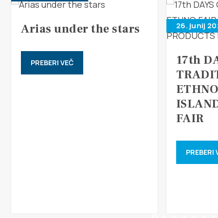
26. junij 20
Arias under the stars
17th D
PREBERI VEČ
TRADI
ETHNO
ISLAN
FAIR
PREBERI 