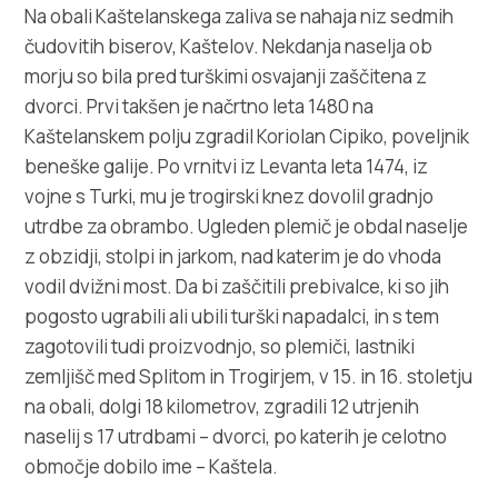
Multimedija
Na obali Kaštelanskega zaliva se nahaja niz sedmih
čudovitih biserov, Kaštelov. Nekdanja naselja ob
Safe in Dalmatia
morju so bila pred turškimi osvajanji zaščitena z
dvorci. Prvi takšen je načrtno leta 1480 na
sl
Kaštelanskem polju zgradil Koriolan Cipiko, poveljnik
beneške galije. Po vrnitvi iz Levanta leta 1474, iz
vojne s Turki, mu je trogirski knez dovolil gradnjo
utrdbe za obrambo. Ugleden plemič je obdal naselje
+385 21 227 933
z obzidji, stolpi in jarkom, nad katerim je do vhoda
vodil dvižni most. Da bi zaščitili prebivalce, ki so jih
info@kastela-info.hr
pogosto ugrabili ali ubili turški napadalci, in s tem
zagotovili tudi proizvodnjo, so plemiči, lastniki
Villa Nika, Kamberovo šetalište 30,
zemljišč med Splitom in Trogirjem, v 15. in 16. stoletju
Navodila
21216 Kaštel Stari, Hrvatska
na obali, dolgi 18 kilometrov, zgradili 12 utrjenih
naselij s 17 utrdbami – dvorci, po katerih je celotno
območje dobilo ime – Kaštela.