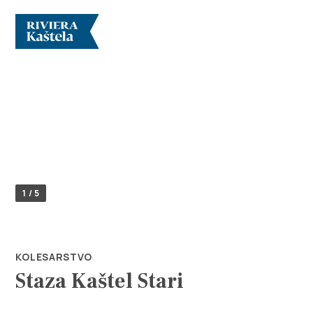
Raziščite
1 / 5
Destinacija
Kaj početi
KOLESARSTVO
Staza Kaštel Stari
Info