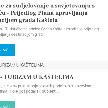
c za sudjelovanje u savjetovanju s
ću - Prijedlog Plana upravljanja
acijom grada Kaštela
, Turistička zajednica Grada Kaštela izradila je prijedlog
ljanja destinacijom grad...
J VIŠE
 - TURIZAM U KAŠTELIMA
 u svrhu prikupljanja izravnih podataka o izazovima i
ma - koje gospodarski subjekti...
J VIŠE