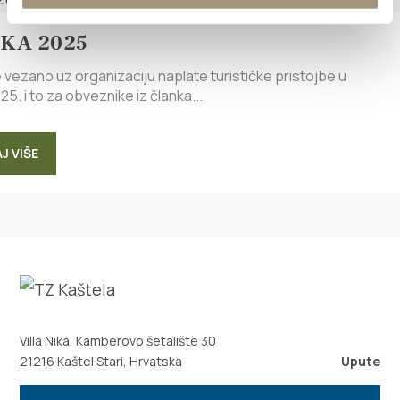
KA 2025
 vezano uz organizaciju naplate turističke pristojbe u
025. i to za obveznike iz članka...
J VIŠE
Villa Nika, Kamberovo šetalište 30
21216 Kaštel Stari, Hrvatska
Upute