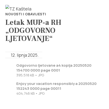
NOVOSTI I OBAVIJESTI
Letak MUP-a RH
„ODGOVORNO
LJETOVANJE“
Istraži
12. lipnja 2025.
Destinacija
Odgovorno ljetovane a4 kopija 20250520
154700 0000 page 0001
Što raditi
395,518 kB • JPG
Enjoy your vacation responsibly a 20250520
Info
152243 0000 page 00011
404,746 kB • JPG
Multimedija