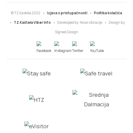
© TZ Kastela 2022
Izjava o pristupačnosti
Politika kolačića
TZ Kaštela Viber Info
Developed by:
Nove vibracije
Design by:
Signed Design