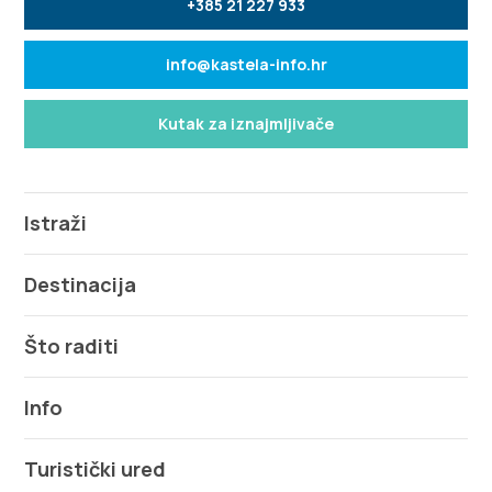
+385 21 227 933
info@kastela-info.hr
Kutak za iznajmljivače
Istraži
Destinacija
Što raditi
Info
Turistički ured