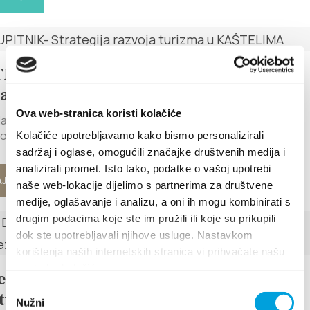
I UPITNIK- Strategija razvoja
ma u KAŠTELIMA
Ova web-stranica koristi kolačiće
a provodi anketu koja će pomoći u izradi Strategije razvoja
og turizma. Pozivamo vas da...
Kolačiće upotrebljavamo kako bismo personalizirali
sadržaj i oglase, omogućili značajke društvenih medija i
analizirali promet. Isto tako, podatke o vašoj upotrebi
J VIŠE
naše web-lokacije dijelimo s partnerima za društvene
medije, oglašavanje i analizu, a oni ih mogu kombinirati s
drugim podacima koje ste im pružili ili koje su prikupili
dok ste upotrebljavali njihove usluge. Nastavkom
korištenja naših internetskih stranica vi prihvaćate našu
upotrebu kolačića.
est Doma zdravlja SDŽ o
Odabir
venoj zaštiti tijekom turističke
Nužni
pristanka