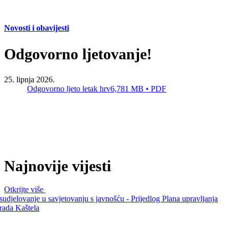
Safe in Dalmatia
Novosti i obavijesti
hr
Odgovorno ljetovanje!
+385 21 227 933
info@kastela-info.hr
Kutak za iznajmljivače
25. lipnja 2026.
Odgovorno ljeto letak hrv
6,781 MB • PDF
Villa Nika, Kamberovo šetalište 30,
21216 Kaštel Stari, Hrvatska
Najnovije vijesti
Otkrijte više