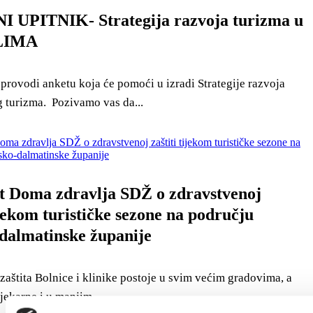
 UPITNIK- Strategija razvoja turizma u
LIMA
provodi anketu koja će pomoći u izradi Strategije razvoja
 turizma. Pozivamo vas da...
t Doma zdravlja SDŽ o zdravstvenoj
ijekom turističke sezone na području
-dalmatinske županije
zaštita Bolnice i klinike postoje u svim većim gradovima, a
jekarne i u manjim...