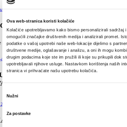
Ova web-stranica koristi kolačiće
Chatbot TZ Kaštela !
Kolačiće upotrebljavamo kako bismo personalizirali sadržaj i
omogućili značajke društvenih medija i analizirali promet. Ist
 - isprintajte ovaj letak ili ga preuzmite u uredu TZ-a.
podatke o vašoj upotrebi naše web-lokacije dijelimo s partne
društvene medije, oglašavanje i analizu, a oni ih mogu kombin
drugim podacima koje ste im pružili ili koje su prikupili dok st
upotrebljavali njihove usluge. Nastavkom korištenja naših int
stranica vi prihvaćate našu upotrebu kolačića.
MUP-a RH „ODGOVORNO
ANJE“
Odabir
Nužni
pristanka
Za postavke
A 2025