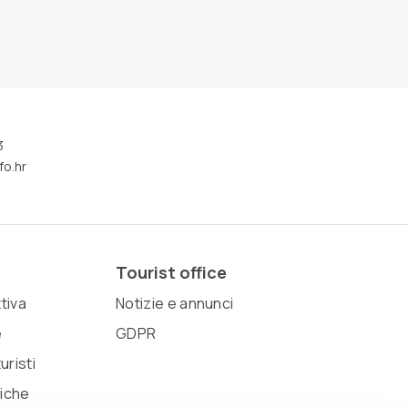
3
fo.hr
Tourist office
ttiva
Notizie e annunci
e
GDPR
uristi
tiche