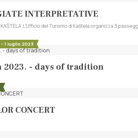
GIATE INTERPRETATIVE
KAŠTELA L'Ufficio del Turismo di Kaštela organizza 3 passeggia
- 1 luglio 2023
 2023. - days of tradition
2
LOR CONCERT