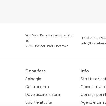
Villa Nika, Kamberovo šetalište
+385 21 227 93
30
info@kastela-in
21216 Kaštel Stari, Hrvatska
Cosa fare
Info
Spiaggie
Struttura rice
Gastronomia
Come arrivar
Dove uscire la sera
Consigli per i t
Sport e attività
Agenzie turis