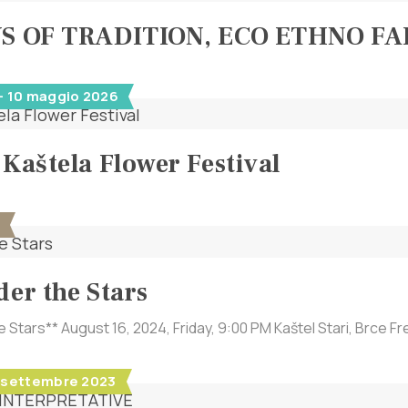
YS OF TRADITION, ECO ETHNO F
- 10 maggio 2026
 Kaštela Flower Festival
4
der the Stars
e Stars** August 16, 2024, Friday, 9:00 PM Kaštel Stari, Brce Fr
 1 settembre 2023