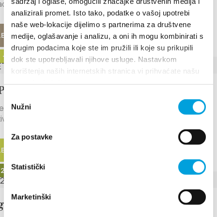
sadržaj i oglase, omogućili značajke društvenih medija i
dmission Enjoy a magical...
analizirali promet. Isto tako, podatke o vašoj upotrebi
naše web-lokacije dijelimo s partnerima za društvene
LESEN
medije, oglašavanje i analizu, a oni ih mogu kombinirati s
drugim podacima koje ste im pružili ili koje su prikupili
23 - 1. September 2023
dok ste upotrebljavali njihove usluge. Nastavkom
korištenja naših internetskih stranica vi prihvaćate našu
upotrebu kolačića.
PRETATIVE SPÄZIERGÄNGE
Odabir
nverkehrsamt von Kaštela organisiert drei thematische,
Nužni
pristanka
tive Spaziergänge...
Za postavke
LESEN
Statistički
23 - 1. Juli 2023
Marketinški
ia 2023. - days of tradition