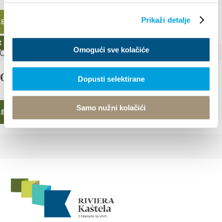
Prikaži detalje
LESEN
t 2022
Omogući sve kolačiće
COLOR CONCERT
Dopusti selektirane
Samo nužni kolačići
LESEN