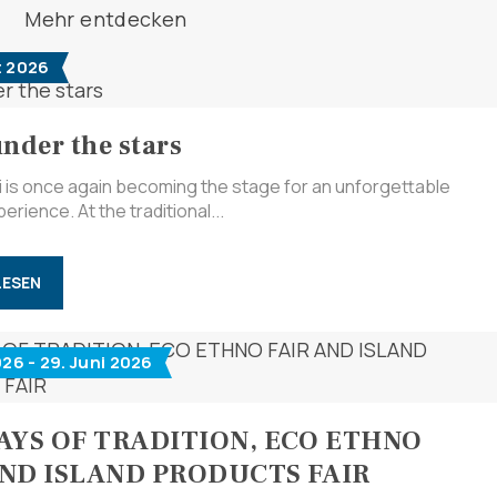
Multimedia
Mehr entdecken
t 2026
Turistički ured
Safe in Dalmatia
under the stars
ri is once again becoming the stage for an unforgettable
de
erience. At the traditional...
LESEN
+385 21 227 933
info@kastela-info.hr
026 - 29. Juni 2026
Villa Nika, Kamberovo šetalište 30,
DAYS OF TRADITION, ECO ETHNO
Richtungen
21216 Kaštel Stari, Hrvatska
AND ISLAND PRODUCTS FAIR