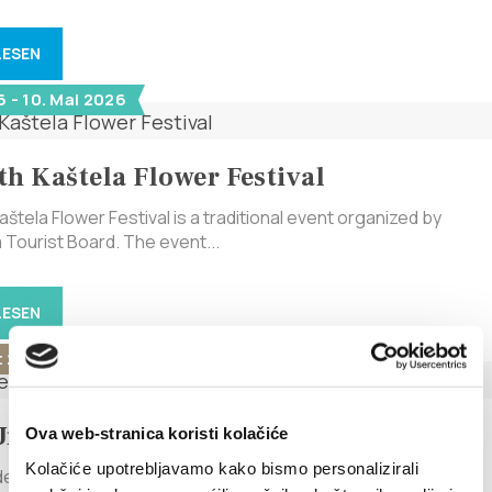
LESEN
6 - 10. Mai 2026
th Kaštela Flower Festival
štela Flower Festival is a traditional event organized by
 Tourist Board. The event...
LESEN
t 2024
Under the Stars
Ova web-stranica koristi kolačiće
Kolačiće upotrebljavamo kako bismo personalizirali
er the Stars** August 16, 2024, Friday, 9:00 PM Kaštel Stari,