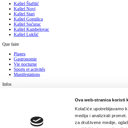
Kaštel Štafilić
Kaštel Novi
Kaštel Stari
Kaštel Gomilica
Kaštel Sućurac
Kaštel Kambelovac
Kaštel Lukšić
Que faire
Plages
Gastronomie
Vie nocturne
Sports et activités
Manifestations
Infos
Logement
Comment vous rendre chez nous
Ova web-stranica koristi 
Conseils aux touristes
Kolačiće upotrebljavamo ka
Agences de tourisme
Contactez
medija i analizirali promet
za društvene medije, oglaš
Office de tourisme