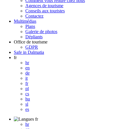
Comment vous rendre chez nous
Agences de tourisme
Conseils aux touristes
Contactez
Multimédias
Plans
Galerie de photos
Dépliants
Office de tourisme
GDPR
Safe in Dalmatia
fr
hr
en
de
it
fr
pl
cs
hu
sl
es
fr
hr