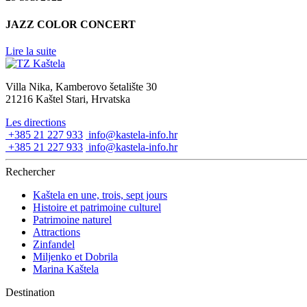
JAZZ COLOR CONCERT
Lire la suite
Villa Nika, Kamberovo šetalište 30
21216 Kaštel Stari, Hrvatska
Les directions
+385 21 227 933
info@kastela-info.hr
+385 21 227 933
info@kastela-info.hr
Rechercher
Kaštela en une, trois, sept jours
Histoire et patrimoine culturel
Patrimoine naturel
Attractions
Zinfandel
Miljenko et Dobrila
Marina Kaštela
Destination