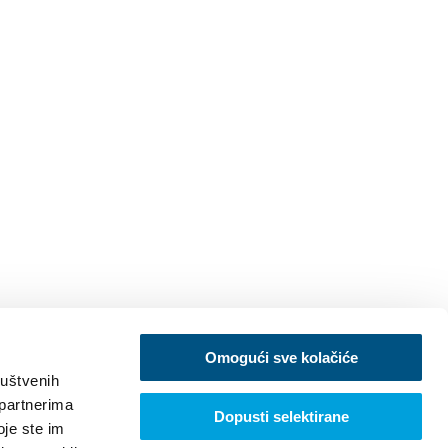
Omogući sve kolačiće
ruštvenih
 partnerima
Dopusti selektirane
oje ste im