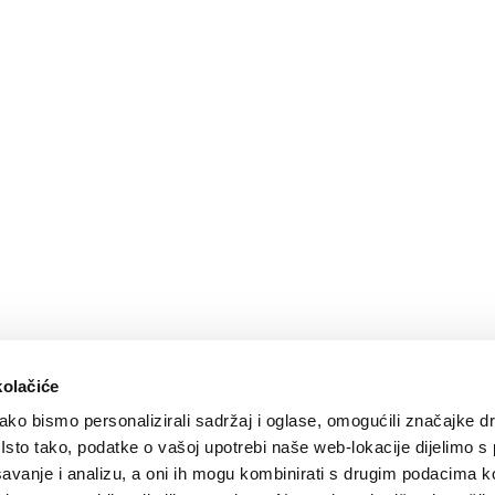
kolačiće
ko bismo personalizirali sadržaj i oglase, omogućili značajke d
. Isto tako, podatke o vašoj upotrebi naše web-lokacije dijelimo s
avanje i analizu, a oni ih mogu kombinirati s drugim podacima k