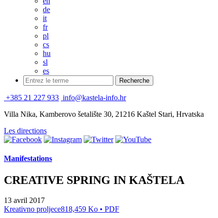
en
de
it
fr
pl
cs
hu
sl
es
+385 21 227 933
info@kastela-info.hr
Villa Nika, Kamberovo šetalište 30, 21216 Kaštel Stari, Hrvatska
Les directions
Manifestations
CREATIVE SPRING IN KAŠTELA
13 avril 2017
Kreativno proljece
818,459 Ko • PDF