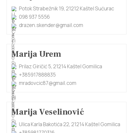
Potok Strabežnik 19, 21212 Kaštel Sućurac
098 937 5556
drazen.skender@gmail.com
Marija Urem
Prilaz Giričić 5, 21214 Kaštel Gomilica
+385917888835
mradovcic87@gmail.com
Marija Veselinović
Ulica Karla Bakotića 22, 21214 Kaštel Gomilica
+385981770316