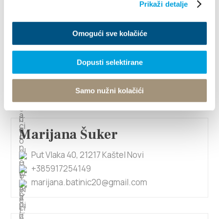
Prikaži detalje
1/4
Omogući sve kolačiće
Marijana Novaković
Dopusti selektirane
Hradec Karlove 1, 21214 Kaštel Lukšić
irisapartmani@gmail.com
Samo nužni kolačići
Marijana Šuker
Put Vlaka 40, 21217 Kaštel Novi
+385917254149
marijana.batinic20@gmail.com