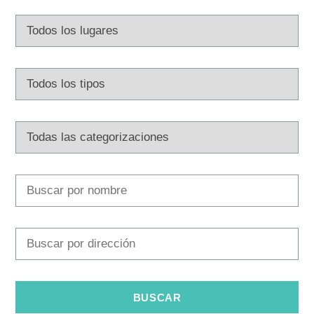
Multimedia
Safe in Dalmatia
es
+385 21 227 933
info@kastela-info.hr
Villa Nika, Kamberovo šetalište 30,
Instrucciones
21216 Kaštel Stari, Hrvatska