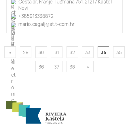
Cesta dr. Franje Tuđmana 751, 21217 Kaštel
Novi
+385913338872
mario.cagalj@st.t-com.hr
«
29
30
31
32
33
34
35
36
37
38
»