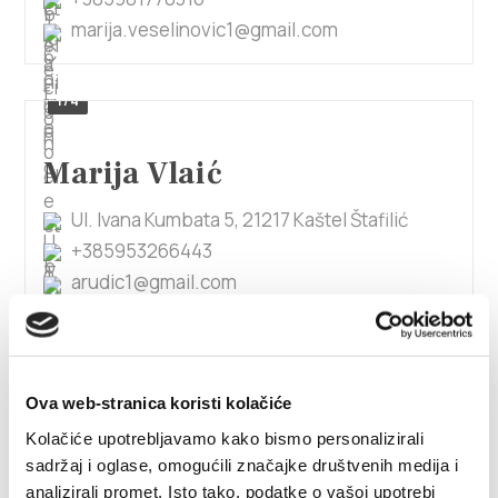
marija.veselinovic1@gmail.com
1/4
Marija Vlaić
Ul. Ivana Kumbata 5, 21217 Kaštel Štafilić
+385953266443
arudic1@gmail.com
1/4
Ova web-stranica koristi kolačiće
Marijan Raspudić
Kolačiće upotrebljavamo kako bismo personalizirali
sadržaj i oglase, omogućili značajke društvenih medija i
Put Smokvinca 49, 21217 Kaštel Stari
analizirali promet. Isto tako, podatke o vašoj upotrebi