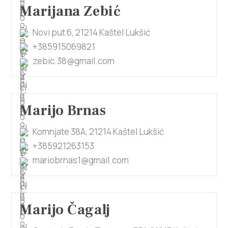
Marijana Zebić
Novi put 6, 21214 Kaštel Lukšić
+385915069821
zebic.38@gmail.com
Marijo Brnas
Komnjate 38A, 21214 Kaštel Lukšić
+385921263153
mariobrnas1@gmail.com
Marijo Čagalj