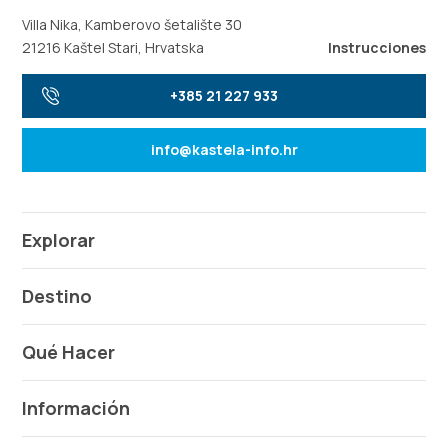
Villa Nika, Kamberovo šetalište 30
21216 Kaštel Stari, Hrvatska
Instrucciones
+385 21 227 933
info@kastela-info.hr
Explorar
Destino
Qué Hacer
Información